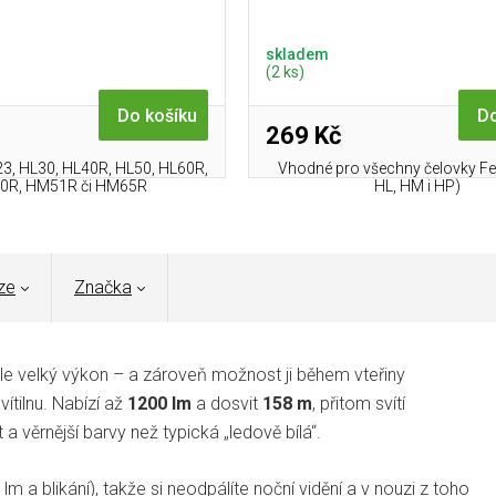
skladem
(2 ks)
Do košíku
Do
269 Kč
23, HL30, HL40R, HL50, HL60R,
Vhodné pro všechny čelovky Fe
0R, HM51R či HM65R
HL, HM i HP)
ze
Značka
, ale velký výkon – a zároveň možnost ji během vteřiny
ítilnu. Nabízí až
1200 lm
a dosvit
158 m
, přitom svítí
t a věrnější barvy než typická „ledově bílá“.
m a blikání), takže si neodpálíte noční vidění a v nouzi z toho