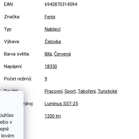
EAN
:
6942870314594
Značka
:
Fenix
Typ
:
Nabíjecí
Výbava
:
Čelovka
Barva světla
:
Bílá
,
Červená
Napájení
:
18350
Počet režimů
:
9
Použití
:
Pracovní
,
Sport
,
Taboření
,
Turistické
Světelný zdroj
:
Luminus SST-25
ouhlas
Výkon
:
1200 lm
nebo v
tejně
v levém