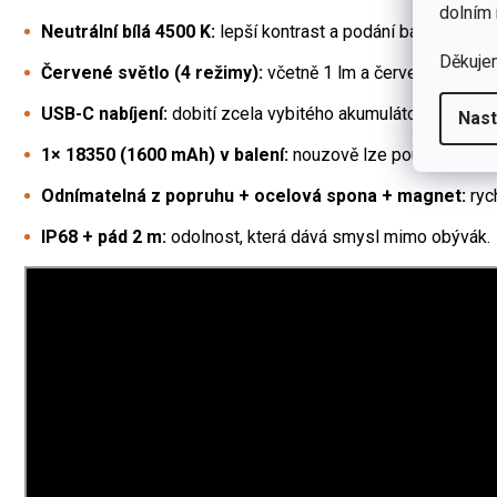
dolním 
Neutrální bílá 4500 K:
lepší kontrast a podání barev v teré
Děkuje
Červené světlo (4 režimy):
včetně 1 lm a červeného blikán
USB-C nabíjení:
dobití zcela vybitého akumulátoru cca
2,5
Nast
1× 18350 (1600 mAh) v balení:
nouzově lze použít i
CR12
Odnímatelná z popruhu + ocelová spona + magnet:
ryc
IP68 + pád 2 m:
odolnost, která dává smysl mimo obývák.