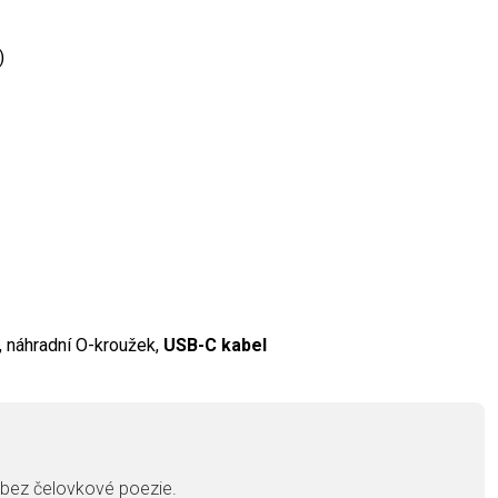
)
, náhradní O-kroužek,
USB-C kabel
, bez čelovkové poezie.