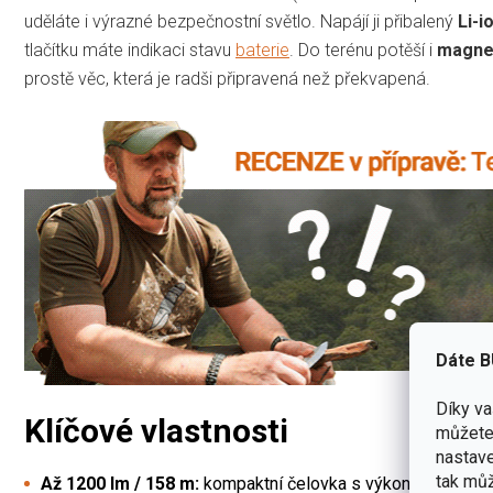
uděláte i výrazné bezpečnostní světlo. Napájí ji přibalený
Li-i
tlačítku máte indikaci stavu
baterie
. Do terénu potěší i
magne
prostě věc, která je radši připravená než překvapená.
Dáte B
Díky v
Klíčové vlastnosti
můžete 
nastave
tak můž
Až 1200 lm / 158 m:
kompaktní čelovka s výkonem, který 