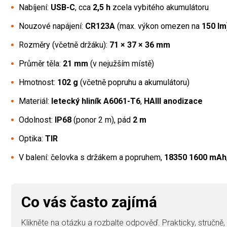
Nabíjení:
USB-C
, cca
2,5 h
zcela vybitého akumulátoru
Nouzové napájení:
CR123A
(max. výkon omezen na
150 lm
Rozměry (včetně držáku):
71 × 37 × 36 mm
Průměr těla:
21 mm
(v nejužším místě)
Hmotnost:
102 g
(včetně popruhu a akumulátoru)
Materiál:
letecký hliník A6061-T6
,
HAIII anodizace
Odolnost:
IP68
(ponor 2 m), pád
2 m
Optika:
TIR
V balení: čelovka s držákem a popruhem,
18350 1600 mAh
Co vás často zajímá
Klikněte na otázku a rozbalte odpověď. Prakticky, stručně