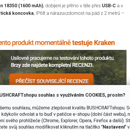
on 18350 (1600 mAh)
, dobíjení je přímo v těle přes
USB-C
a v
tická koncovka
, IP68 a nárazuvzdornost na pád z 2 metrů –
USHCRAFTshopu souhlas s využíváním COOKIES, prosím?
ašemu souhlasu, můžeme zlepšovat kvalitu BUSHCRAFTshopu.
S
kdykoliv odvolat a to buď v patičce e-shopu (dolní část webu), 
ní svého prohlížeče (Chrome, Explorer, Opera, Firefox a další). S
ete svůj souhlas modifikovat kliknutím na tlačítko "
Nastavení
" 
má respekt.