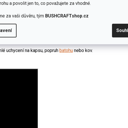
rohu a povolit jen to, co považujete za vhodné.
nu.
me za vaši důvěru, tým
BUSHCRAFTshop.cz
í.
 h
.
avení
Souh
3A
(max. výkon omezen na 150 lm).
hlé uchycení na kapsu, popruh
batohu
nebo kov.