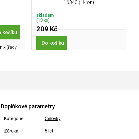
16340 (Li-Ion)
skladem
(10 ks)
209 Kč
 košíku
Do košíku
nix (řady
Doplňkové parametry
Kategorie
:
Čelovky
Záruka
:
5 let