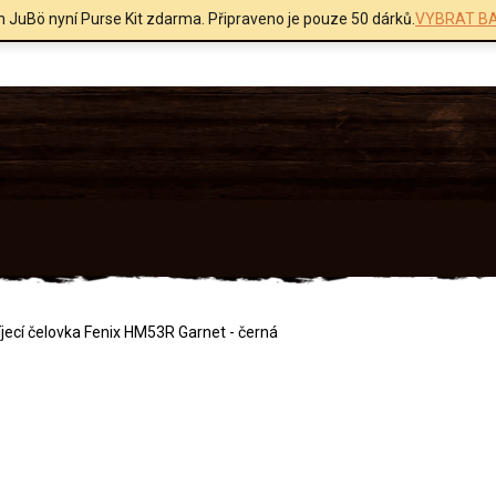
m JuBö nyní Purse Kit zdarma. Připraveno je pouze 50 dárků.
VYBRAT BA
jecí čelovka Fenix HM53R Garnet - černá