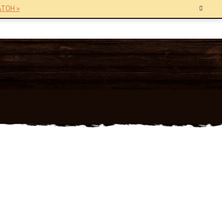
TOH »