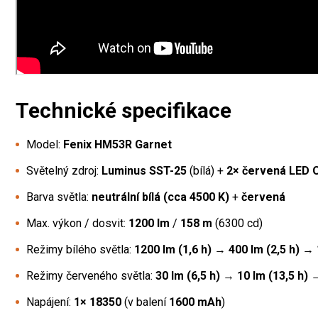
Technické specifikace
Model:
Fenix HM53R Garnet
Světelný zdroj:
Luminus SST-25
(bílá) +
2× červená LED 
Barva světla:
neutrální bílá (cca 4500 K)
+
červená
Max. výkon / dosvit:
1200 lm
/
158 m
(6300 cd)
Režimy bílého světla:
1200 lm (1,6 h)
→
400 lm (2,5 h)
→
Režimy červeného světla:
30 lm (6,5 h)
→
10 lm (13,5 h)
Napájení:
1× 18350
(v balení
1600 mAh
)