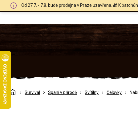
Přejít
Od 27.7. - 7.8. bude prodejna v Praze uzavřena. 🎁 K batohů
na
obsah
Domů
Survival
Spaní v přírodě
Svítilny
Čelovky
Nabí