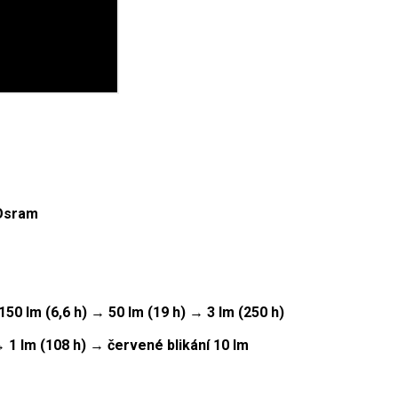
Osram
150 lm (6,6 h)
→
50 lm (19 h)
→
3 lm (250 h)
→
1 lm (108 h)
→
červené blikání 10 lm