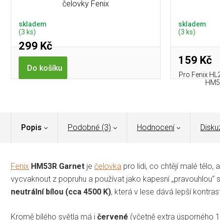
čelovky Fenix
skladem
skladem
(3 ks)
(3 ks)
299 Kč
159 Kč
Do košíku
Pro Fenix HL
HM5
Popis
Podobné (3)
Hodnocení
Disku
Fenix
HM53R Garnet
je
čelovka
pro lidi, co chtějí malé tělo
vycvaknout z popruhu a používat jako kapesní „pravouhlou“ sv
neutrální bílou (cca 4500 K)
, která v lese dává lepší kontras
Kromě bílého světla má i
červené
(včetně extra úsporného 1 l