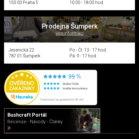
150 00 Praha 5
10:00 - 18:00 hod.
Prodejna Šumperk
více informací
Jesenická 22
Po - Čt: 13 - 17 hod.
787 01 Šumperk
Pá: 9 - 17 hod.
Bushcraft Portál
Recenze - Návody - Články