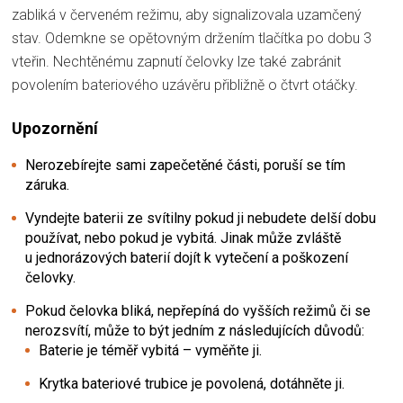
zabliká v červeném režimu, aby signalizovala uzamčený
stav. Odemkne se opětovným držením tlačítka po dobu 3
vteřin. Nechtěnému zapnutí čelovky lze také zabránit
povolením bateriového uzávěru přibližně o čtvrt otáčky.
Upozornění
Nerozebírejte sami zapečetěné části, poruší se tím
záruka.
Vyndejte baterii ze svítilny pokud ji nebudete delší dobu
používat, nebo pokud je vybitá. Jinak může zvláště
u jednorázových baterií dojít k vytečení a poškození
čelovky.
Pokud čelovka bliká, nepřepíná do vyšších režimů či se
nerozsvítí, může to být jedním z následujících důvodů:
Baterie je téměř vybitá – vyměňte ji.
Krytka bateriové trubice je povolená, dotáhněte ji.