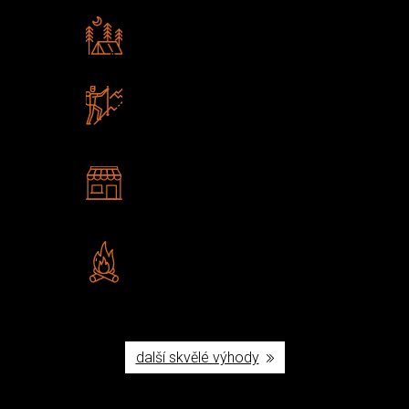
Rádi předáváme zkušenosti
Poradíme vám s výběrem
Zboží sami testujeme
U nás nekoupíte „zajíce v pytli“
2 kamenné prodejny
Navštivte nás v Praze a
Šumperku
Vlastní značka JuBö
Poctivá ruční výroba v ČR
další skvělé výhody