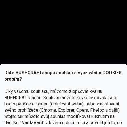
Dáte BUSHCRAFTshopu souhlas s využíváním COOKIES,
prosím?
Díky vašemu souhlasu, můžeme zlepšovat kvalitu
BUSHCRAFTshopu.
Souhlas můžete kdykoliv odvolat a to
buď v patičce e-shopu (dolní část webu), nebo v nastavení
svého prohlížeče (Chrome, Explorer, Opera, Firefox a další).
Stejně tak můžete svůj souhlas modifikovat kliknutím na
tlačítko "
Nastavení
" v levém dolním rohu a povolit jen to, co