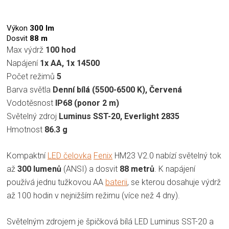
Výkon
300 lm
Dosvit
88 m
Max výdrž
100 hod
Napájení
1x AA, 1x 14500
Počet režimů
5
Barva světla
Denní bílá (5500-6500 K), Červená
Vodotěsnost
IP68 (ponor 2 m)
Světelný zdroj
Luminus SST-20, Everlight 2835
Hmotnost
86.3 g
Kompaktní
LED čelovka
Fenix
HM23 V2.0 nabízí světelný tok
až
300 lumenů
(ANSI) a dosvit
88 metrů
. K napájení
používá jednu tužkovou AA
baterii
, se kterou dosahuje výdrž
až 100 hodin v nejnižším režimu (více než 4 dny).
Světelným zdrojem je špičková bílá LED Luminus SST-20 a