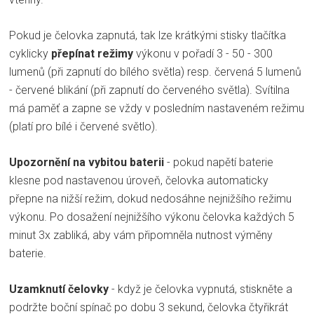
Pokud je čelovka zapnutá, tak lze krátkými stisky tlačítka
cyklicky
přepínat režimy
výkonu v pořadí 3 - 50 - 300
lumenů (při zapnutí do bílého světla) resp. červená 5 lumenů
- červené blikání (při zapnutí do červeného světla). Svítilna
má paměť a zapne se vždy v posledním nastaveném režimu
(platí pro bílé i červené světlo).
Upozornění na vybitou baterii
- pokud napětí baterie
klesne pod nastavenou úroveň, čelovka automaticky
přepne na nižší režim, dokud nedosáhne nejnižšího režimu
výkonu. Po dosažení nejnižšího výkonu čelovka každých 5
minut 3x zabliká, aby vám připomněla nutnost výměny
baterie.
Uzamknutí čelovky
- když je čelovka vypnutá, stiskněte a
podržte boční spínač po dobu 3 sekund, čelovka čtyřikrát