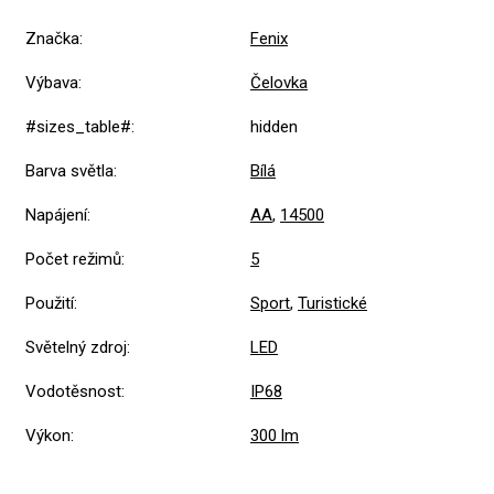
Značka
:
Fenix
Výbava
:
Čelovka
#sizes_table#
:
hidden
Barva světla
:
Bílá
Napájení
:
AA
,
14500
Počet režimů
:
5
Použití
:
Sport
,
Turistické
Světelný zdroj
:
LED
Vodotěsnost
:
IP68
Výkon
:
300 lm