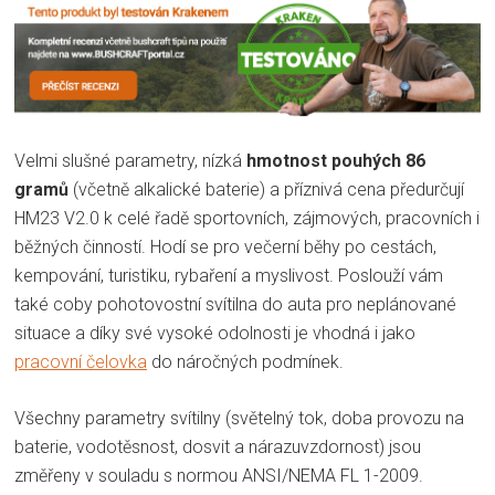
Velmi slušné parametry, nízká
hmotnost pouhých 86
gramů
(včetně alkalické baterie) a příznivá cena předurčují
HM23 V2.0 k celé řadě sportovních, zájmových, pracovních i
běžných činností. Hodí se pro večerní běhy po cestách,
kempování, turistiku, rybaření a myslivost. Poslouží vám
také coby pohotovostní svítilna do auta pro neplánované
situace a díky své vysoké odolnosti je vhodná i jako
pracovní čelovka
do náročných podmínek.
Všechny parametry svítilny (světelný tok, doba provozu na
baterie, vodotěsnost, dosvit a nárazuvzdornost) jsou
změřeny v souladu s normou
ANSI/NEMA FL 1-2009.