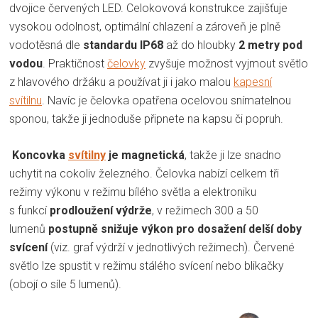
dvojice červených LED. Celokovová konstrukce zajišťuje
vysokou odolnost, optimální chlazení a zároveň je plně
vodotěsná dle
standardu IP68
až do hloubky
2 metry pod
vodou
. Praktičnost
čelovky
zvyšuje možnost vyjmout světlo
z hlavového držáku a používat ji i jako malou
kapesní
svítilnu
. Navíc je čelovka opatřena ocelovou snímatelnou
sponou, takže ji jednoduše připnete na kapsu či popruh.
Koncovka
svítilny
je magnetická
, takže ji lze snadno
uchytit na cokoliv železného. Čelovka nabízí celkem tři
režimy výkonu v režimu bílého světla a elektroniku
s funkcí
prodloužení výdrže
, v režimech 300 a 50
lumenů
postupně snižuje výkon pro dosažení delší doby
svícení
(viz.
graf výdrží v jednotlivých režimech). Červené
světlo lze spustit v režimu stálého svícení nebo blikačky
(obojí o síle 5 lumenů).