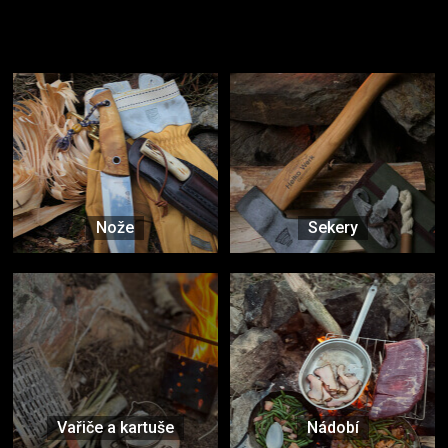
Užijte si to v přírodě
Vybavení, na které spoléháte nejčastěji
Nože
Sekery
Vařiče a kartuše
Nádobí