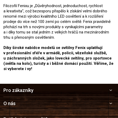
Filozofií Fenixu je „Důvěryhodnost, jednoduchost, rychlost
a kreativita“, což bezesporu přispělo k získání velmi dobrého
renomé mezi výrobci kvalitního LED osvětlení a k rozšíření
prodeje do více než 100 zemí po celém světě. Fenix pravidelně
přichází na trh s novými produkty s vynikajícími parametry
a i díky tomu se stal jedním z velkých hráčů na mezinárodním
trhu s přenosným osvětlením.
Díky široké nabídce modelů se svítilny Fenix uplatňují
v profesionální sféře v armádě, policii, vězeňské službě,
u záchranných složek, jako lovecké svítilny, pro sportovce
(světla na kolo), turisty a i běžné domácí použití. Věříme, že
si vyberete i vy!
Z
Pro zákazníky
á
p
a
O nás
t
í