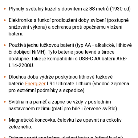
Plynulý světelný kužel s dosvitem až 88 metrů (1930 cd)
Elektronika s funkcí prodloužení doby svícení (postupné
snižování výkonu) a ochranou proti opačnému vložení
baterií.
Používá jednu
tužkovou baterii
(typ AA - alkalické, lithiové
či dobíjecí NiMH). Tyto baterie jsou levné a široce
dostupné. Také je kompatibilní s USB-C AA baterií ARB-
L14-2200U.
Dlouhou dobu výdrže poskytnou lithiové tužkové
baterie
Energizer
L91 Ultimate Lithium
(vhodné zejména
pro extrémní podmínky a expedice).
Svítilna má paměť a zapne se vždy v posledním
nastaveném režimu (platí pro bílé i červené světlo).
Magnetická koncovka, čelovku lze upevnit na cokoliv
železného.