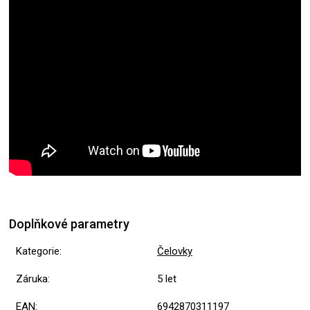
Doplňkové parametry
Kategorie
:
Čelovky
Záruka
:
5 let
EAN
:
6942870311197