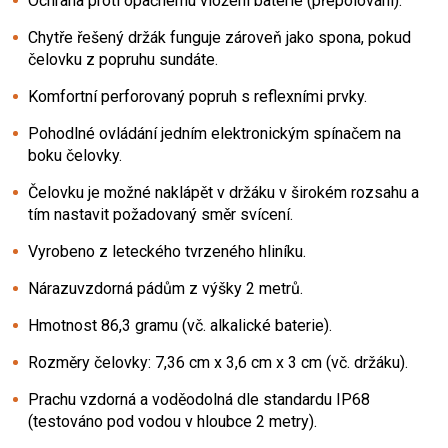
Ochrana proti opačnému vložení baterie (přepólování).
Chytře řešený držák funguje zároveň jako spona, pokud
čelovku z popruhu sundáte.
Komfortní perforovaný popruh s reflexními prvky.
Pohodlné ovládání jedním elektronickým spínačem na
boku čelovky.
Čelovku je možné naklápět v držáku v širokém rozsahu a
tím nastavit požadovaný směr svícení.
Vyrobeno z leteckého tvrzeného hliníku.
Nárazuvzdorná pádům z výšky 2 metrů.
Hmotnost 86,3 gramu (vč. alkalické baterie).
Rozměry čelovky: 7,36 cm x 3,6 cm x 3 cm (vč. držáku).
Prachu vzdorná a voděodolná dle standardu IP68
(testováno pod vodou v hloubce 2 metry).