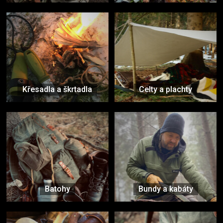
Křesadla a škrtadla
Celty a plachty
Batohy
Bundy a kabáty