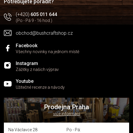
Potřebujete poradit?
(+420)
605 011 644
(Po - Pá 9 - 16 hod.)
obchod@bushcraftshop.cz
Facebook
Všechny novinky na jednom místě
Instagram
Zážitky z našich výprav
Youtube
Užitečné recenze a návody
Prodejna Praha
více informací
Na Václavce 28
Po - Pá: