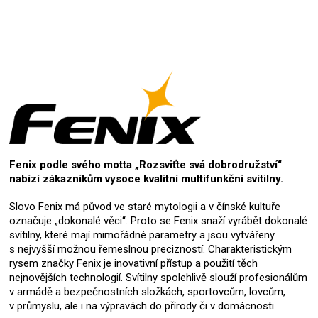
Fenix podle svého motta „Rozsviťte svá dobrodružství“
nabízí zákazníkům vysoce kvalitní multifunkční svítilny.
Slovo Fenix má původ ve staré mytologii a v čínské kultuře
označuje „dokonalé věci“. Proto se Fenix snaží vyrábět dokonalé
svítilny, které mají mimořádné parametry a jsou vytvářeny
s nejvyšší možnou řemeslnou precizností. Charakteristickým
rysem značky Fenix je inovativní přístup a použití těch
nejnovějších technologií. Svítilny spolehlivě slouží profesionálům
v armádě a bezpečnostních složkách, sportovcům, lovcům,
v průmyslu, ale i na výpravách do přírody či v domácnosti.