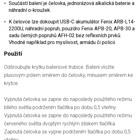
Součástí balení je čelovka, jednorázová alkalická baterie a
náhradní o-kroužek.
K čelovce lze dokoupit USB-C akumulátor Fenix
ARB-L14-
2200U,
náhradní popruh, pouzdro
Fenix APB-20,
APB-30
a
sadu černých popruhů
AFH-02
bez reflexních prvků.
Vhodné například pro myslivost, armádu či policii.
Použití
Odšroubujte krytku bateriové trubice. Baterii vložte
plusovým pólem směrem do čelovky, mínusem směrem ke
krytce.
Vypnutá čelovka se zapne do naposledy použitého režimu
bílého světla podržením tlačítka po dobu 0,5 vteřiny.
Vypnutá čelovka se zapne do naposledy použitého režimu
červeného světla dvojitým rychlým stiskem tlačítka.
Zapnutá čelovka se vypne podržením tlačítka po dobu 0,5
vteřiny.