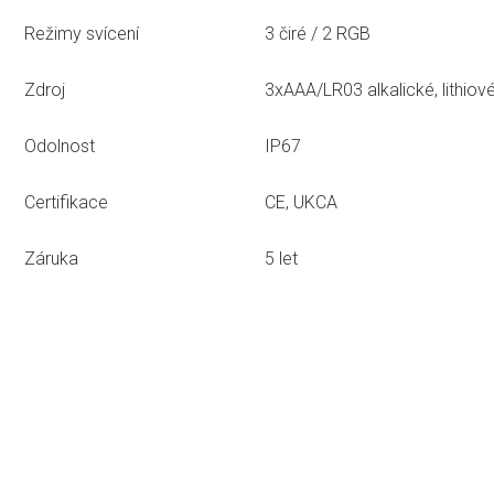
Režimy svícení
3 čiré / 2 RGB
Zdroj
3xAAA/LR03 alkalické, lithiov
Odolnost
IP67
Certifikace
CE, UKCA
Záruka
5 let