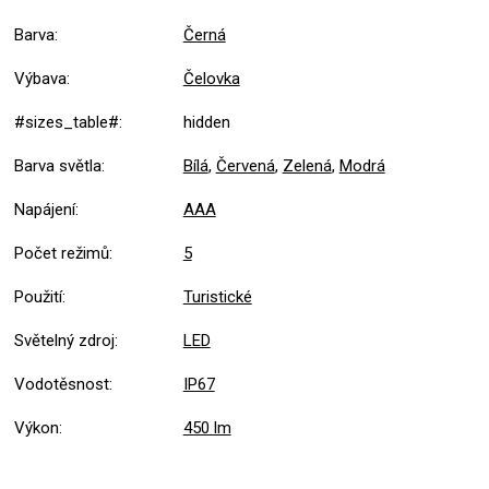
Barva
:
Černá
Výbava
:
Čelovka
#sizes_table#
:
hidden
Barva světla
:
Bílá
,
Červená
,
Zelená
,
Modrá
Napájení
:
AAA
Počet režimů
:
5
Použití
:
Turistické
Světelný zdroj
:
LED
Vodotěsnost
:
IP67
Výkon
:
450 lm