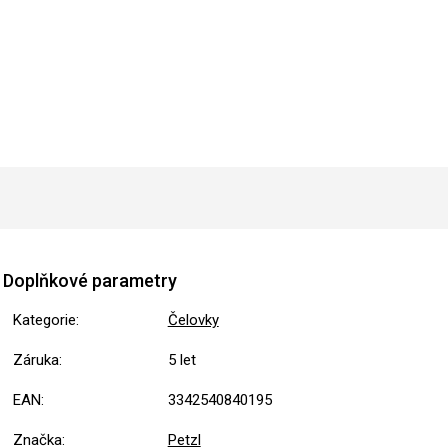
Doplňkové parametry
Kategorie
:
Čelovky
Záruka
:
5 let
EAN
:
3342540840195
Značka
:
Petzl