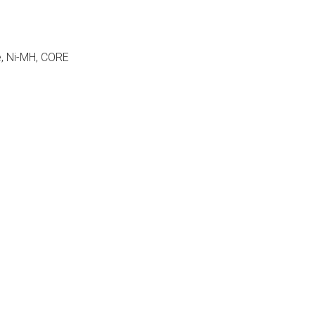
é, Ni-MH, CORE
Přidat hodnocení