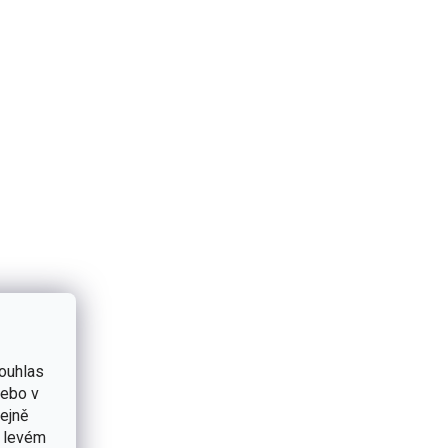
ouhlas
nebo v
tejně
v levém