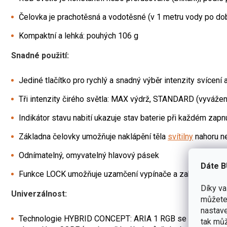
Čelovka je prachotěsná a vodotěsné (v 1 metru vody po do
Kompaktní a lehká: pouhých 106 g
Snadné použití:
Jediné tlačítko pro rychlý a snadný výběr intenzity svícení 
Tři intenzity čirého světla: MAX výdrž, STANDARD (vyváže
Indikátor stavu nabití ukazuje stav baterie při každém zapn
Základna čelovky umožňuje naklápění těla
svítilny
nahoru n
Odnímatelný, omyvatelný hlavový pásek
Dáte B
Funkce LOCK umožňuje uzamčení vypínače a zabraňuje ro
Díky v
Univerzálnost:
můžete 
nastave
Technologie HYBRID CONCEPT: ARIA 1 RGB se dodává se tř
tak můž