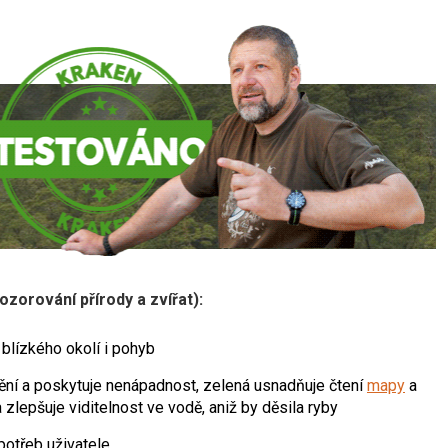
pozorování přírody a zvířat):
 blízkého okolí i pohyb
ění a poskytuje nenápadnost, zelená usnadňuje čtení
mapy
a
zlepšuje viditelnost ve vodě, aniž by děsila ryby
potřeb uživatele