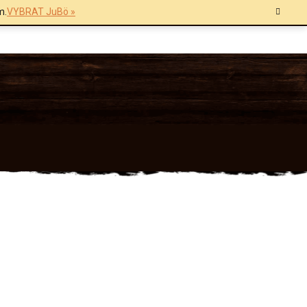
m.
VYBRAT JuBö »