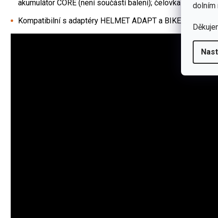
akumulátor CORE (není součástí balení); čelovka automatick
dolním 
Kompatibilní s adaptéry HELMET ADAPT a BIKE ADAPT 2, tak
Děkuje
Nast