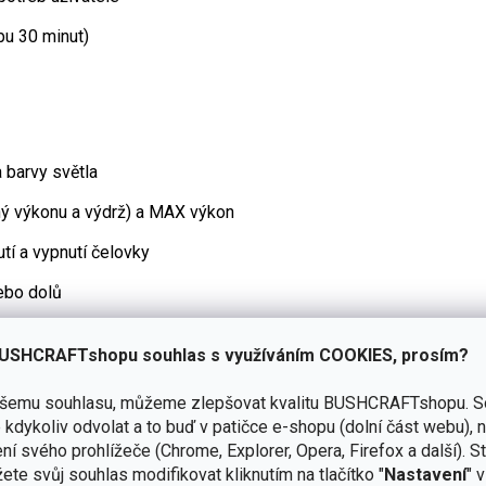
bu 30 minut)
a barvy světla
ný výkonu a výdrž) a MAX výkon
utí a vypnutí čelovky
ebo dolů
USHCRAFTshopu souhlas s využíváním COOKIES, prosím?
zsvícení
lampy
během přepravy nebo skladování
ašemu souhlasu, můžeme zlepšovat kvalitu BUSHCRAFTshopu.
S
kdykoliv odvolat a to buď v patičce e-shopu (dolní část webu), 
ní svého prohlížeče (Chrome, Explorer, Opera, Firefox a další). S
emi bateriemi AAA/LR03 a je možné použít i dobíjecí
ete svůj souhlas modifikovat kliknutím na tlačítko "
Nastavení
" 