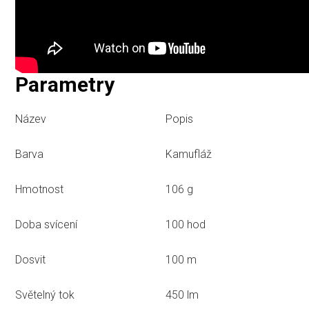
Parametry
Název
Popis
Barva
Kamufláž
Hmotnost
106 g
Doba svícení
100 hod
Dosvit
100 m
Světelný tok
450 lm