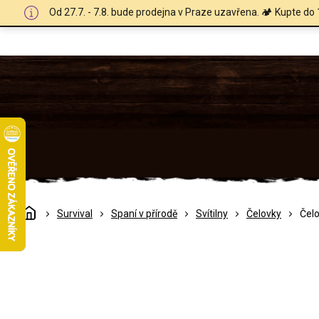
Přejít
Od 27.7. - 7.8. bude prodejna v Praze uzavřena. 🏕️ Kupte do 
na
obsah
Domů
Survival
Spaní v přírodě
Svítilny
Čelovky
Čelo