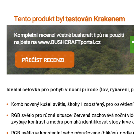
Ideální čelovka pro pohyb v noční přírodě (lov, rybaření, 
Kombinovaný kužel světla, široký i zaostřený, pro osvětlení
RGB světlo pro různé situace: červená zachovává noční vid
zvyšuje kontrast a modrá pomáhá identifikovat stopy krve a 
RGB světlo je konstantní nebo přerušované (blikání), podle 