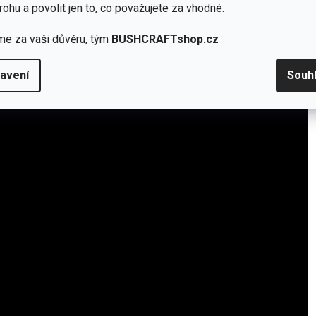
y rozpozná druh zdroje a upraví si světelný výstup
rohu a povolit jen to, co považujete za vhodné.
že můžete svítilnu připojit na přilbu nebo kolo
me za vaši důvěru, tým
BUSHCRAFTshop.cz
avení
Souh