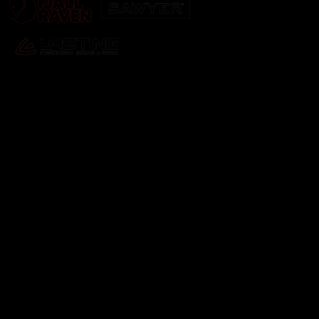
Odebírat newsletter
Vložte svůj e-mail a my vám budeme zasílat informace o
nových produktech na našem e-shopu.
E-mail
Vložením e-mailu souhlasíte s
podmínkami ochrany
osobních údajů
Přihlásit se