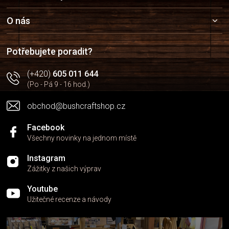
p
a
O nás
t
í
Potřebujete poradit?
(+420)
605 011 644
(Po - Pá 9 - 16 hod.)
obchod@bushcraftshop.cz
Facebook
Všechny novinky na jednom místě
Instagram
Zážitky z našich výprav
Youtube
Užitečné recenze a návody