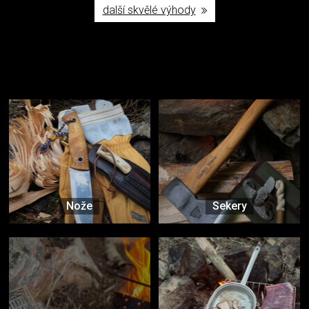
další skvělé výhody
Užijte si to v přírodě
Vybavení, na které spoléháte nejčastěji
Nože
Sekery