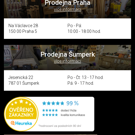
Prodejna Praha
více informací
Na Václavce 28
Po - Pá:
150 00 Praha 5
10:00 - 18:00 hod.
Prodejna Šumperk
více informací
Jesenická 22
Po - Čt: 13 - 17 hod.
787 01 Šumperk
Pá: 9 - 17 hod.