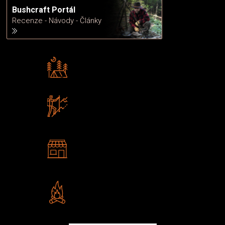
Bushcraft Portál
Recenze - Návody - Články
Rádi předáváme zkušenosti
Poradíme vám s výběrem
Zboží sami testujeme
U nás nekoupíte „zajíce v pytli“
2 kamenné prodejny
Navštivte nás v Praze a
Šumperku
Vlastní značka JuBö
Poctivá ruční výroba v ČR