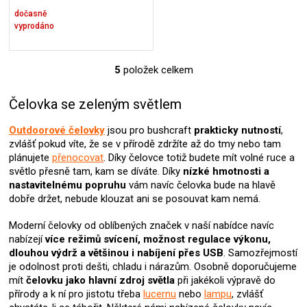
dočasně
vyprodáno
5
položek celkem
O
v
l
Čelovka se zeleným světlem
á
d
Outdoorové čelovky
jsou pro bushcraft
prakticky nutností
,
a
zvlášť pokud víte, že se v přírodě zdržíte až do tmy nebo tam
c
plánujete
přenocovat
. Díky čelovce totiž budete mít volné ruce a
í
světlo přesně tam, kam se díváte. Díky
nízké hmotnosti a
p
nastavitelnému popruhu
vám navíc čelovka bude na hlavě
r
dobře držet, nebude klouzat ani se posouvat kam nemá.
v
k
Moderní čelovky od oblíbených značek v naší nabídce navíc
y
nabízejí
více režimů svícení, možnost regulace výkonu,
v
dlouhou výdrž a většinou i nabíjení přes USB
. Samozřejmostí
ý
je odolnost proti dešti, chladu i nárazům. Osobně doporučujeme
p
mít
čelovku jako hlavní zdroj světla
při jakékoli výpravě do
i
přírody a k ní pro jistotu třeba
lucernu
nebo
lampu
, zvlášť
s