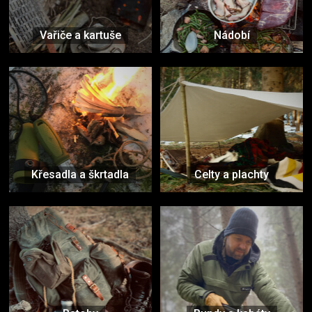
Vařiče a kartuše
Nádobí
Křesadla a škrtadla
Celty a plachty