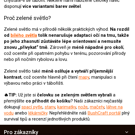
chystáte-li se tábořit. Některé námi nabízené čelovky navíc
u
disponují
více variantami barev světel
.
Proč zelené světlo?
Zelené světlo má v přírodě několik praktických výhod.
Na rozdíl
od
bílého světla
tolik nenarušuje adaptaci očí na tmu, takže
po jeho zhasnutí zůstáváte lépe orientovaní a nemusíte
znovu „přivykat“ tmě.
Zároveň je
méně nápadné pro okolí
,
což oceníte při opatrném pohybu v terénu, pozorování přírody
nebo při nočním rybolovu a lovu.
Zelené světlo také
méně oslňuje a vytváří příjemnější
kontrast
, což oceníte hlavně při čtení
mapy
, manipulaci s
výbavou nebo práci v tábořišti.
🔥TIP:
Už jste si
čelovku se zeleným světlem
vybrali
a
přemýšlíte
co přihodit do košíku
? Naši zákazníci nejčastěji
dokupují
spací pytle
,
stany
,
karimatky
,
nože
,
mačety
,
láhve na
vodu
anebo
lékárničky
. Nepřehlédněte náš
BushCraft portál
plný
survival tipů a recenzí jednotlivých produktů.
Z
Pro zákazníky
á