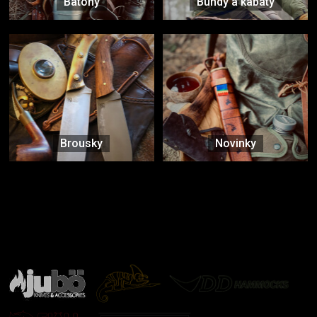
Batohy
Bundy a kabáty
Brousky
Novinky
Značky ověřené samotnou přírodou
další značky