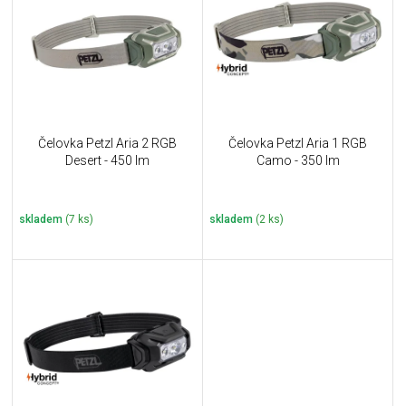
u
i
k
s
t
p
ů
r
o
d
u
Čelovka Petzl Aria 2 RGB
Čelovka Petzl Aria 1 RGB
k
Desert - 450 lm
Camo - 350 lm
t
ů
skladem
(7 ks)
skladem
(2 ks)