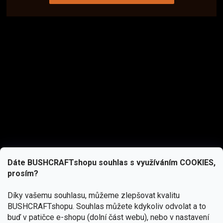
Dáte BUSHCRAFTshopu souhlas s využíváním COOKIES,
prosím?
Díky vašemu souhlasu, můžeme zlepšovat kvalitu
BUSHCRAFTshopu.
Souhlas můžete kdykoliv odvolat a to
buď v patičce e-shopu (dolní část webu), nebo v nastavení