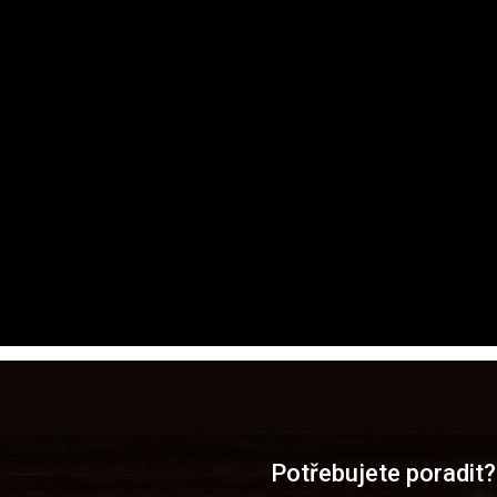
i, a další vertikální aktivity. Dále vyrábí a vyvíjí osobní ochranné p
tví. Sídlí ve městě Crolles (blízko Gronoble) ve Francii. Společnos
Potřebujete poradit?