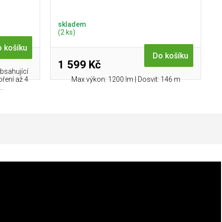
skladem
(2 ks)
 košíku
Do košíku
1 599 Kč
bsahující
oření až 4
Max výkon: 1200 lm | Dosvit: 146 m
.
Doplňkové parametry
Kategorie
:
Čelovky
Záruka
:
5 let