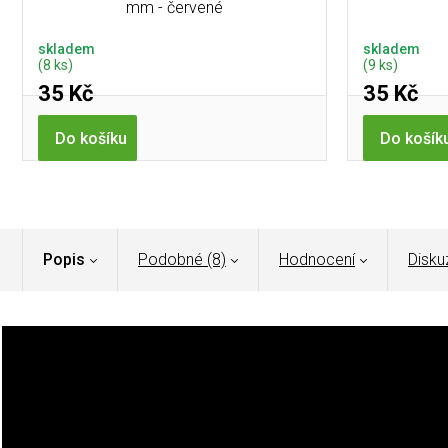
mm - červené
skladem
skladem
(8 ks)
(9 ks)
35 Kč
35 Kč
Do košíku
Do košík
Popis
Podobné (8)
Hodnocení
Disku
Petzl
Swift LT je minimalistická, ultralehká a dobíjecí
čel
hraje roli.
S výkonem až 380 lumenů poskytuje silné a široké sv
bushcraft
, kempování nebo jako spolehlivé nouzové světlo v
takže tě při výletech či přechodech nezatíží.