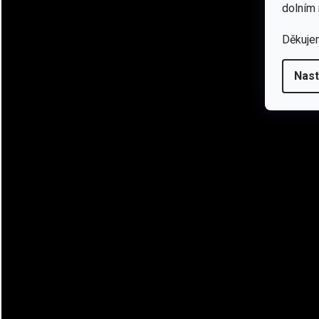
dolním 
Děkuje
Nast
💡 Proč si ji zamiluješ
Tato čelovka je skvělá pro každého vášnivého dobrodruh
spolehlivé, výkonné světlo. Perfektní pro noční táboření, př
setmění. Díky USB‑C dobíjení ji můžeš snadno napájet i z
pow
🔋 Technické specifikace
Světelný tok: 380 lumenů (ANSI/PLATO FL1)