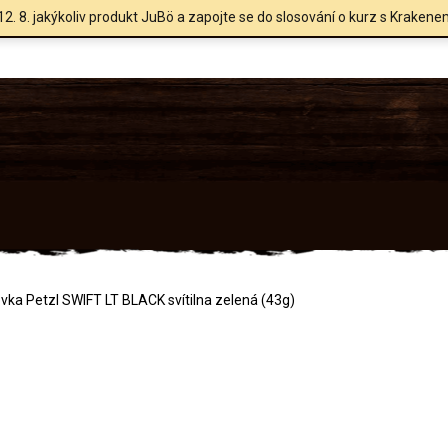
12. 8. jakýkoliv produkt JuBö a zapojte se do slosování o kurz s Krakene
vka Petzl SWIFT LT BLACK svítilna zelená (43g)