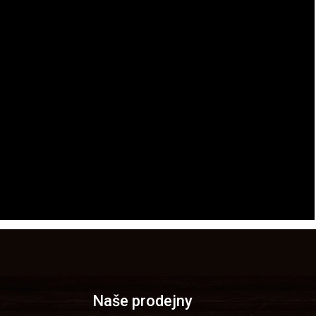
racovní prostředky pro práce ve výškách a nad volnou hloubkou -
t byla založena jeskyňářským badatelem
Fernandem Petzlem v
Naše prodejny