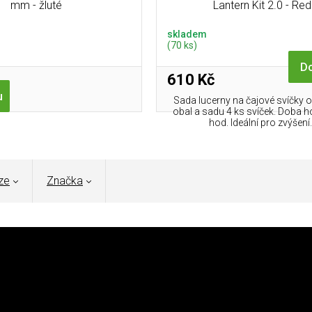
mm - žluté
Lantern Kit 2.0 - Red
skladem
(70 ks)
Do
610 Kč
u
Sada lucerny na čajové svíčky o
obal a sadu 4 ks svíček. Doba h
hod. Ideální pro zvýšení..
ze
Značka
ovka
, navržená pro outdoorové aktivity, kde každý gram
ětlo, které udrží tvůj výhled jasný i ve tmě – ideální pro
batohu
. Její kompaktní design se vejde pohodlně do dlaně,