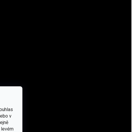
EAN
:
3342540849242
Značka
:
Petzl
Barva
:
Černá
Výbava
:
Svítilna
,
Čelovka
#sizes_table#
:
hidden
Barva světla
:
Bílá
,
Červená
Napájení
:
Li-Ion
Počet režimů
:
3
,
Reactive
Použití
:
Turistické
ouhlas
Světelný zdroj
:
LED
nebo v
Vodotěsnost
:
IPX4
tejně
v levém