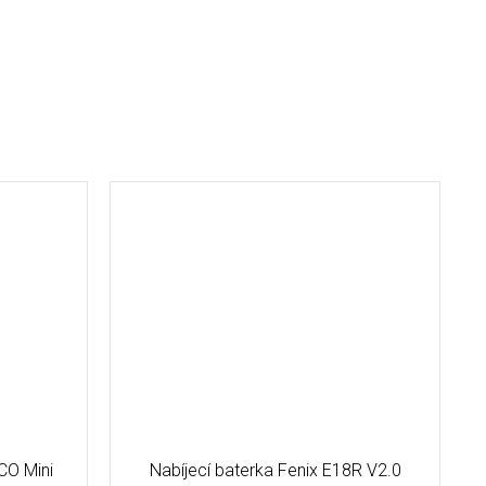
CO Mini
Nabíjecí baterka Fenix E18R V2.0