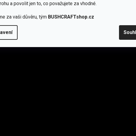
rohu a povolit jen to, co považujete za vhodné.
me za vaši důvěru, tým
BUSHCRAFTshop.cz
avení
Souh
a, který nemá rád zbytečná kila v batohu
– a přesto chce
echody lesem za soumraku, či úpravy tábořiště dávno po
erbanky
na cestách.