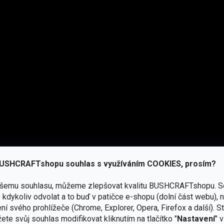
ízké hmotnosti.
stické výpravy.
torem stavu energie.
ční vidění a signalizaci.
reflexními prvky.
USHCRAFTshopu souhlas s využíváním COOKIES, prosím?
ocí adaptérů.
ašemu souhlasu, můžeme zlepšovat kvalitu BUSHCRAFTshopu.
S
kdykoliv odvolat a to buď v patičce e-shopu (dolní část webu), 
ní svého prohlížeče (Chrome, Explorer, Opera, Firefox a další). S
ete svůj souhlas modifikovat kliknutím na tlačítko "
Nastavení
" 