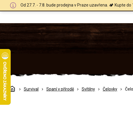
Přejít
Od 27.7. - 7.8. bude prodejna v Praze uzavřena. 🏕️ Kupte do 
na
obsah
Domů
Survival
Spaní v přírodě
Svítilny
Čelovky
Čelo