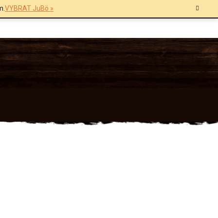
m.
VYBRAT JuBö »