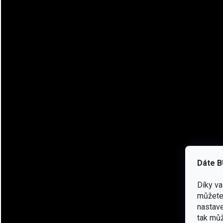
✨ Klíčové vlastnosti
Vysoký světelný výkon: 380 lumenů – jasné osvětlení při n
Ultralehká: pouhých 43 g – ideální pro ultralehké a minimali
Dobíjecí Li‑Ion
baterie
: 880 mAh s USB‑C nabíjením a indiká
Více režimů: tři úrovně bílého světla + červené světlo pro no
Odolnost proti vodě: IPX4 – odolá dešti a vlhkému počasí.
Komfortní nošení: tenká, prodyšná a odnímatelná čelenka s 
LOCK funkce: zabrání nechtěnému zapnutí při přepravě.
Dáte B
Univerzální použití: lze naklápět a připevnit i na přilbu pom
Díky v
můžete 
nastave
tak můž