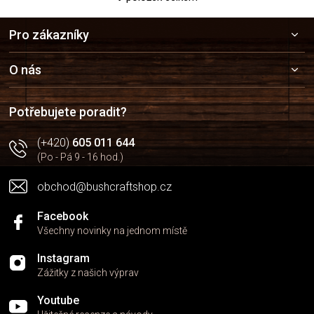
O
v
Z
l
Pro zákazníky
á
á
p
d
a
a
O nás
c
t
í
í
p
Potřebujete poradit?
r
v
(+420)
605 011 644
k
(Po - Pá 9 - 16 hod.)
y
v
obchod@bushcraftshop.cz
ý
p
i
Facebook
s
Všechny novinky na jednom místě
u
Instagram
Zážitky z našich výprav
Youtube