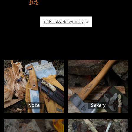
Poctivá ruční výroba v ČR
další skvělé výhody
Užijte si to v přírodě
Vybavení, na které spoléháte nejčastěji
Nože
Sekery