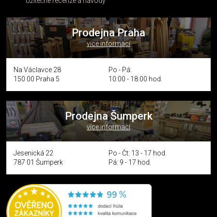
Užitečné recenze a návody
Prodejna Praha
více informací
Na Václavce 28
Po - Pá:
150 00 Praha 5
10:00 - 18:00 hod.
Prodejna Šumperk
více informací
Jesenická 22
Po - Čt: 13 - 17 hod.
787 01 Šumperk
Pá: 9 - 17 hod.