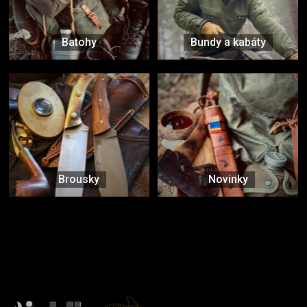
Batohy
Bundy a kabáty
Brousky
Novinky
Značky ověřené samotnou přírodou
další značky