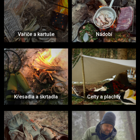
Vařiče a kartuše
Nádobí
Křesadla a škrtadla
Celty a plachty