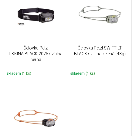
u
i
k
s
t
p
ů
r
o
d
u
Čelovka Petzl
Čelovka Petzl SWIFT LT
k
TIKKINA BLACK 2025 svítilna -
BLACK svítilna zelená (43g)
t
černá
ů
skladem
(1 ks)
skladem
(1 ks)