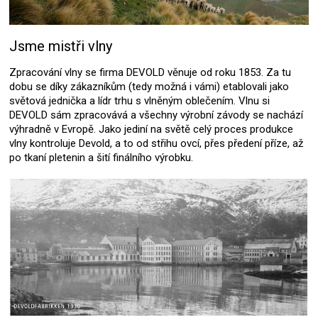
Jsme mistři vlny
Zpracování vlny se firma DEVOLD věnuje od roku 1853. Za tu
dobu se díky zákazníkům (tedy možná i vámi) etablovali jako
světová jednička a lídr trhu s vlněným oblečením. Vlnu si
DEVOLD sám zpracovává a všechny výrobní závody se nachází
výhradně v Evropě. Jako jediní na světě celý proces produkce
vlny kontroluje Devold, a to od střihu ovcí, přes předení příze, až
po tkaní pletenin a šití finálního výrobku.