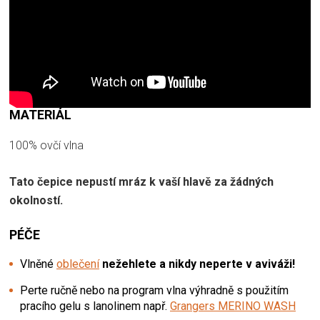
MATERIÁL
100% ovčí vlna
Tato čepice nepustí mráz k vaší hlavě za žádných
okolností.
PÉČE
Vlněné
oblečení
nežehlete a nikdy neperte v aviváži!
Perte ručně nebo na program vlna výhradně s použitím
pracího gelu s lanolinem např.
Grangers MERINO WASH