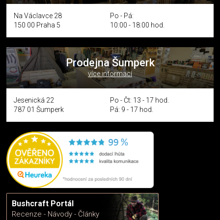
Na Václavce 28
Po - Pá:
150 00 Praha 5
10:00 - 18:00 hod.
Prodejna Šumperk
více informací
Jesenická 22
Po - Čt: 13 - 17 hod.
787 01 Šumperk
Pá: 9 - 17 hod.
Bushcraft Portál
Recenze - Návody - Články