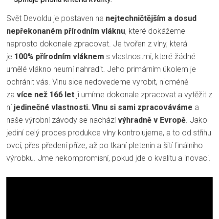
Svět Devoldu je postaven na
nejtechničtějším a dosud
nepřekonaném přírodním vláknu
, které dokážeme
naprosto dokonale zpracovat. Je tvořen z vlny, která
je
100% přírodním vláknem
s vlastnostmi, které žádné
umělé vlákno neumí nahradit. Jeho primárním úkolem je
ochránit vás. Vlnu sice nedovedeme vyrobit, nicméně
za
více než 166 let
ji umíme dokonale zpracovat a vytěžit z
ní
jedinečné vlastnosti.
Vlnu si sami zpracováváme
a
naše výrobní závody se nachází
výhradně v Evropě
. Jako
jediní celý proces produkce vlny kontrolujeme, a to od střihu
ovcí, přes předení příze, až po tkaní pletenin a šití finálního
výrobku. Jme nekompromisní, pokud jde o kvalitu a inovaci.