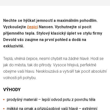
Nechte se hýčkat jemností a maximálním pohodlím.
Vyzkoušejte
čepici
Nansen. Vychutnejte si pocit
příjemného tepla. Stylový klasický úplet ve stylu firmy
Devold vás zaujme na první pohled a dodá na
exkluzivitě.
Teplá, vlněná čepice, nesmí chybět na žádné hlavě. Hodí se
jak do města, tak do přírody. Vysoce hřejivá, perfektně
obejme vaši hlavu. Nesklouzává a vytváří tak pocit absolutní
volnosti při pohybu.
VÝHODY
prodyšný materiál – lepší odvod potu z povrchu těla
měkké na omak a přizpůsobivé vaší hlavě – extrémní