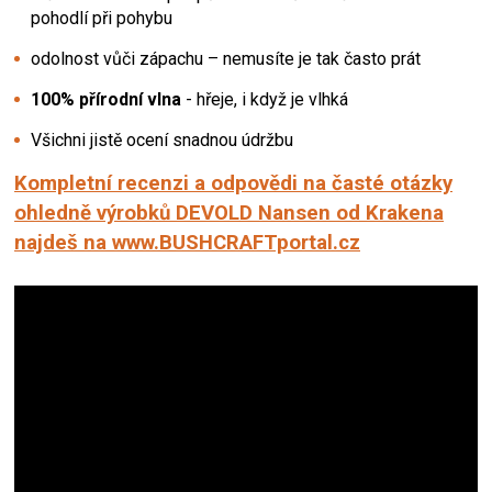
pohodlí při pohybu
odolnost vůči zápachu – nemusíte je tak často prát
100% přírodní vlna
- hřeje, i když je vlhká
Všichni jistě ocení snadnou údržbu
Kompletní recenzi a odpovědi na časté otázky
ohledně výrobků DEVOLD Nansen od Krakena
najdeš na www.BUSHCRAFTportal.cz