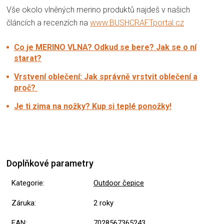
Vše okolo vlněných merino produktů najdeš v našich
článcích a recenzích na
www.BUSHCRAFTportal.cz
Co je MERINO VLNA? Odkud se bere? Jak se o ní
starat?
Vrstvení oblečení: Jak správně vrstvit oblečení a
proč?
Je ti zima na nožky? Kup si teplé ponožky!
Doplňkové parametry
Kategorie
:
Outdoor čepice
Záruka
:
2 roky
EAN
:
7028567365243