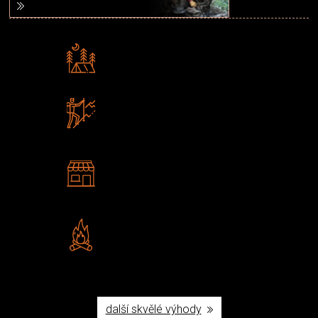
Rádi předáváme zkušenosti
Poradíme vám s výběrem
Zboží sami testujeme
U nás nekoupíte „zajíce v pytli“
2 kamenné prodejny
Navštivte nás v Praze a
Šumperku
Vlastní značka JuBö
Poctivá ruční výroba v ČR
další skvělé výhody