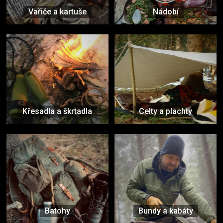
Vařiče a kartuše
Nádobí
Křesadla a škrtadla
Celty a plachty
Batohy
Bundy a kabáty