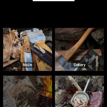
Užijte si to v přírodě
Vybavení, na které spoléháte nejčastěji
Nože
Sekery