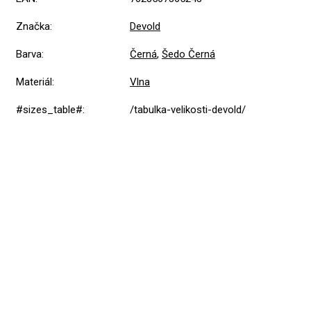
Značka
:
Devold
Barva
:
Černá
,
Šedo Černá
Materiál
:
Vlna
#sizes_table#
:
/tabulka-velikosti-devold/
Přidat hodnocení