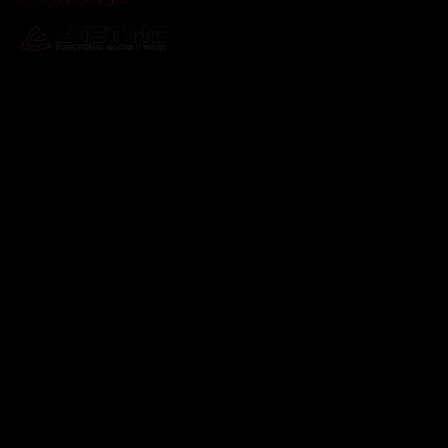
Odebírat newsletter
Vložte svůj e-mail a my vám budeme zasílat informace o
nových produktech na našem e-shopu.
E-mail
Vložením e-mailu souhlasíte s
podmínkami ochrany
osobních údajů
Přihlásit se