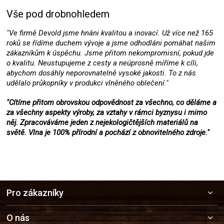
Vše pod drobnohledem
"Ve firmě Devold jsme hnáni kvalitou a inovací. Už více než 165
roků se řídíme duchem vývoje a jsme odhodláni pomáhat našim
zákazníkům k úspěchu. Jsme přitom nekompromisní, pokud jde
o kvalitu. Neustupujeme z cesty a neúprosně míříme k cíli,
abychom dosáhly neporovnatelně vysoké jakosti. To z nás
udělalo průkopníky v produkci vlněného oblečení."
"Cítíme přitom obrovskou odpovědnost za všechno, co děláme a
za všechny aspekty výroby, za vztahy v rámci byznysu i mimo
něj. Zpracováváme jeden z nejekologičtějších materiálů na
světě. Vlna je 100% přírodní a pochází z obnovitelného zdroje."
Z
Pro zákazníky
á
p
a
O nás