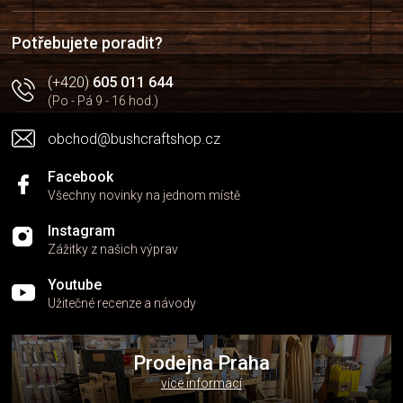
t
í
Potřebujete poradit?
(+420)
605 011 644
(Po - Pá 9 - 16 hod.)
obchod@bushcraftshop.cz
Facebook
Všechny novinky na jednom místě
Instagram
Zážitky z našich výprav
Youtube
Užitečné recenze a návody
Prodejna Praha
více informací