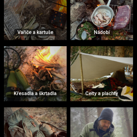
Vařiče a kartuše
Nádobí
Křesadla a škrtadla
Celty a plachty