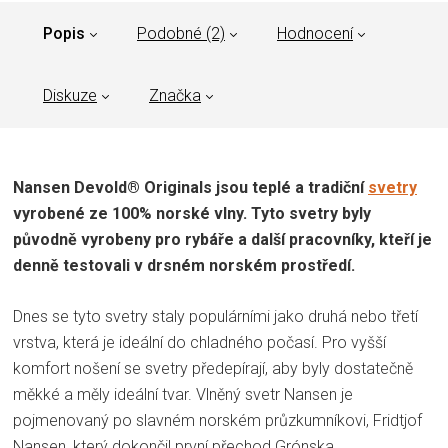
Popis
Podobné (2)
Hodnocení
Diskuze
Značka
Nansen Devold® Originals jsou teplé a tradiční
svetry
vyrobené ze 100% norské vlny. Tyto svetry byly
původně vyrobeny pro rybáře a další pracovníky, kteří je
denně testovali v drsném norském prostředí.
Dnes se tyto svetry staly populárními jako druhá nebo třetí
vrstva, která je ideální do chladného počasí. Pro vyšší
komfort nošení se svetry předepírají, aby byly dostatečně
měkké a měly ideální tvar. Vlněný svetr Nansen je
pojmenovaný po slavném norském průzkumníkovi, Fridtjof
Nansen, který dokončil první přechod Grónska.