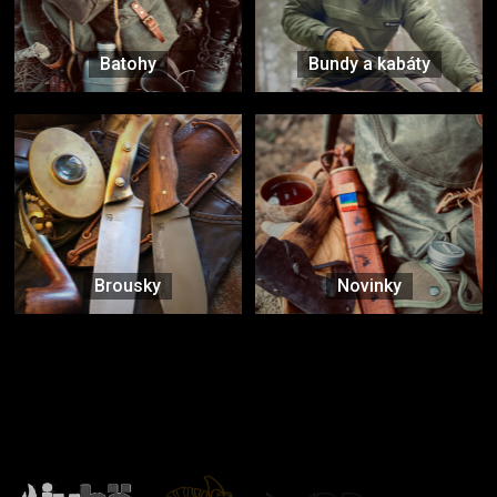
Batohy
Bundy a kabáty
Brousky
Novinky
Značky ověřené samotnou přírodou
další značky