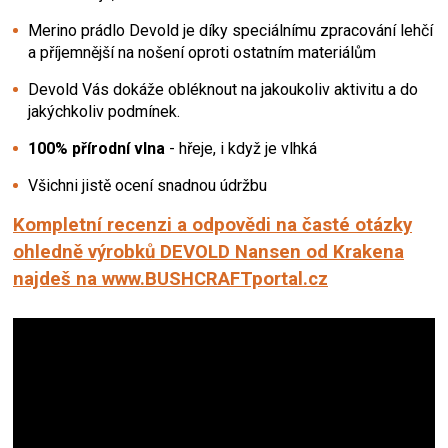
Merino prádlo Devold je díky speciálnímu zpracování lehčí
a příjemnější na nošení oproti ostatním materiálům
Devold Vás dokáže obléknout na jakoukoliv aktivitu a do
jakýchkoliv podmínek.
100% přírodní vlna
- hřeje, i když je vlhká
Všichni jistě ocení snadnou údržbu
Kompletní recenzi a odpovědi na časté otázky
ohledně výrobků DEVOLD Nansen od Krakena
najdeš na www.BUSHCRAFTportal.cz