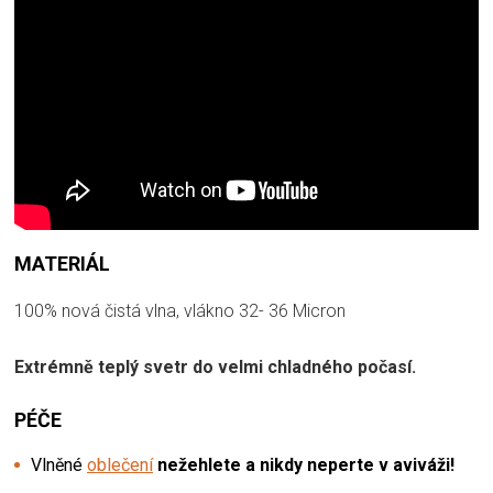
MATERIÁL
100% nová čistá vlna, vlákno 32- 36 Micron
Extrémně teplý svetr do velmi chladného počasí.
PÉČE
Vlněné
oblečení
nežehlete a nikdy neperte v aviváži!