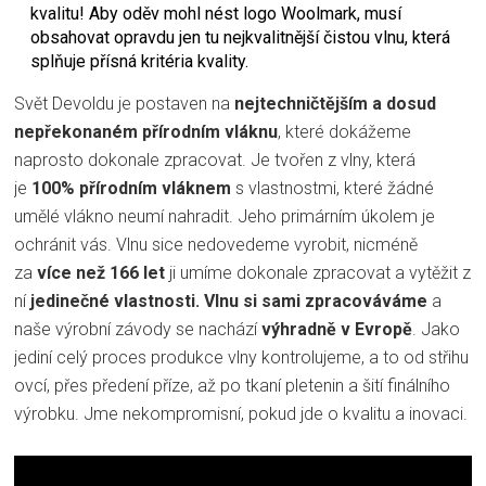
kvalitu! Aby oděv mohl nést logo Woolmark, musí
obsahovat opravdu jen tu nejkvalitnější čistou vlnu, která
splňuje přísná kritéria kvality.
Svět Devoldu je postaven na
nejtechničtějším a dosud
nepřekonaném přírodním vláknu
, které dokážeme
naprosto dokonale zpracovat. Je tvořen z vlny, která
je
100% přírodním vláknem
s vlastnostmi, které žádné
umělé vlákno neumí nahradit. Jeho primárním úkolem je
ochránit vás. Vlnu sice nedovedeme vyrobit, nicméně
za
více než 166 let
ji umíme dokonale zpracovat a vytěžit z
ní
jedinečné vlastnosti.
Vlnu si sami zpracováváme
a
naše výrobní závody se nachází
výhradně v Evropě
. Jako
jediní celý proces produkce vlny kontrolujeme, a to od střihu
ovcí, přes předení příze, až po tkaní pletenin a šití finálního
výrobku. Jme nekompromisní, pokud jde o kvalitu a inovaci.