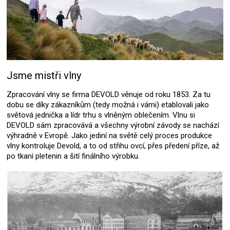
Jsme mistři vlny
Zpracování vlny se firma DEVOLD věnuje od roku 1853. Za tu
dobu se díky zákazníkům (tedy možná i vámi) etablovali jako
světová jednička a lídr trhu s vlněným oblečením. Vlnu si
DEVOLD sám zpracovává a všechny výrobní závody se nachází
výhradně v Evropě. Jako jediní na světě celý proces produkce
vlny kontroluje Devold, a to od střihu ovcí, přes předení příze, až
po tkaní pletenin a šití finálního výrobku.