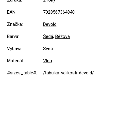
Záruka
:
2 roky
EAN
:
7028567364840
Značka
:
Devold
Barva
:
Šedá
,
Béžová
Výbava
:
Svetr
Materiál
:
Vlna
#sizes_table#
:
/tabulka-velikosti-devold/