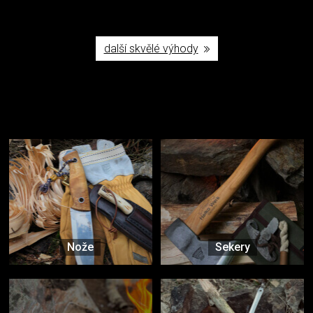
další skvělé výhody
Užijte si to v přírodě
Vybavení, na které spoléháte nejčastěji
Nože
Sekery