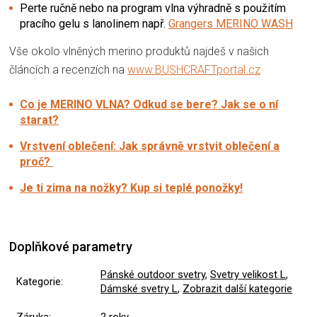
Perte ručně nebo na program vlna výhradně s použitím
pracího gelu s lanolinem např.
Grangers MERINO WASH
Vše okolo vlněných merino produktů najdeš v našich
článcích a recenzích na
www.BUSHCRAFTportal.cz
Co je MERINO VLNA? Odkud se bere? Jak se o ní
starat?
Vrstvení oblečení: Jak správně vrstvit oblečení a
proč?
Je ti zima na nožky? Kup si teplé ponožky!
Doplňkové parametry
Pánské outdoor svetry
,
Svetry velikost L
,
Kategorie
:
Dámské svetry L
,
Zobrazit další kategorie