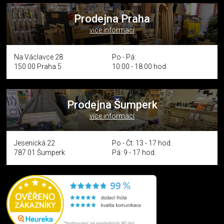
Prodejna Praha
více informací
Na Václavce 28
Po - Pá:
150 00 Praha 5
10:00 - 18:00 hod.
Prodejna Šumperk
více informací
Jesenická 22
Po - Čt: 13 - 17 hod.
787 01 Šumperk
Pá: 9 - 17 hod.