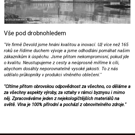
Vše pod drobnohledem
"Ve firmě Devold jsme hnáni kvalitou a inovací. Už více než 165
roků se řídíme duchem vývoje a jsme odhodláni pomáhat našim
zákazníkům k úspěchu. Jsme přitom nekompromisní, pokud jde
o kvalitu. Neustupujeme z cesty a neúprosně míříme k cíli,
abychom dosáhly neporovnatelně vysoké jakosti. To z nás
udělalo průkopníky v produkci vlněného oblečení."
"Cítíme přitom obrovskou odpovědnost za všechno, co děláme a
za všechny aspekty výroby, za vztahy v rámci byznysu i mimo
něj. Zpracováváme jeden z nejekologičtějších materiálů na
světě. Vlna je 100% přírodní a pochází z obnovitelného zdroje."