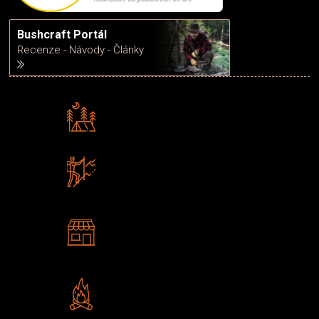
Bushcraft Portál
Recenze - Návody - Články
Rádi předáváme zkušenosti
Poradíme vám s výběrem
Zboží sami testujeme
U nás nekoupíte „zajíce v pytli“
2 kamenné prodejny
Navštivte nás v Praze a
Šumperku
Vlastní značka JuBö
Poctivá ruční výroba v ČR