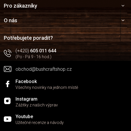
Z
Pro zákazníky
á
p
a
O nás
t
í
Potřebujete poradit?
(+420)
605 011 644
(Po - Pá 9 - 16 hod.)
obchod@bushcraftshop.cz
Facebook
Všechny novinky na jednom místě
Instagram
Zážitky z našich výprav
Youtube
Užitečné recenze a návody