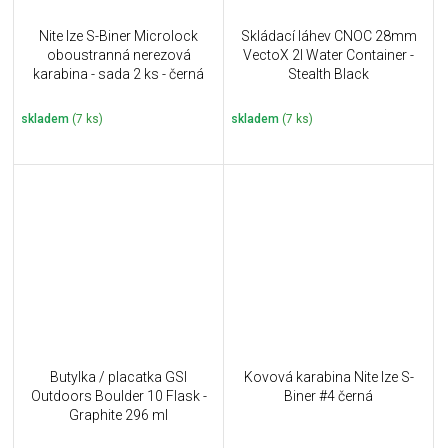
Nite Ize S-Biner Microlock
Skládací láhev CNOC 28mm
oboustranná nerezová
VectoX 2l Water Container -
karabina - sada 2 ks - černá
Stealth Black
skladem
(7 ks)
skladem
(7 ks)
Butylka / placatka GSI
Kovová karabina Nite Ize S-
Outdoors Boulder 10 Flask -
Biner #4 černá
Graphite 296 ml