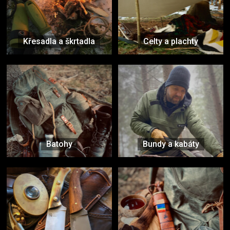
Křesadla a škrtadla
Celty a plachty
Batohy
Bundy a kabáty