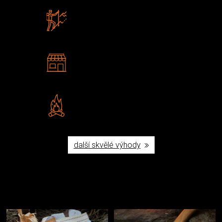
Zboží sami testujeme
U nás nekoupíte „zajíce v pytli“
2 kamenné prodejny
Navštivte nás v Praze a
Šumperku
Vlastní značka JuBö
Poctivá ruční výroba v ČR
další skvělé výhody
Užijte si to v přírodě
Vybavení, na které spoléháte nejčastěji