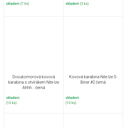
skladem
(7 ks)
skladem
(3 ks)
Dvoukomorová kovová
Kovová karabina Nite Ize S-
karabina s otvírákem Nite Ize
Biner #2 černá
Ahhh... černá
skladem
skladem
(10 ks)
(10 ks)