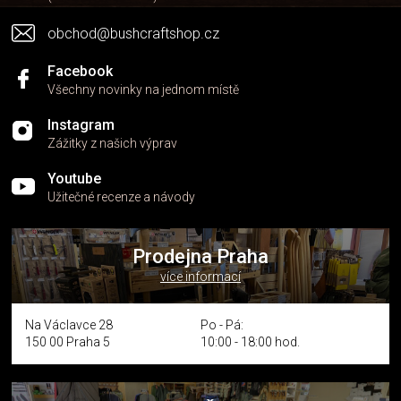
y
v
obchod@bushcraftshop.cz
ý
p
i
Facebook
s
Všechny novinky na jednom místě
u
Instagram
Zážitky z našich výprav
Youtube
Užitečné recenze a návody
Prodejna Praha
více informací
Na Václavce 28
Po - Pá:
150 00 Praha 5
10:00 - 18:00 hod.