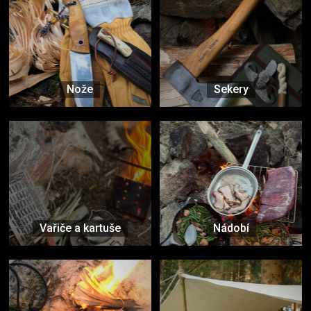
Nože
Sekery
Vařiče a kartuše
Nádobí