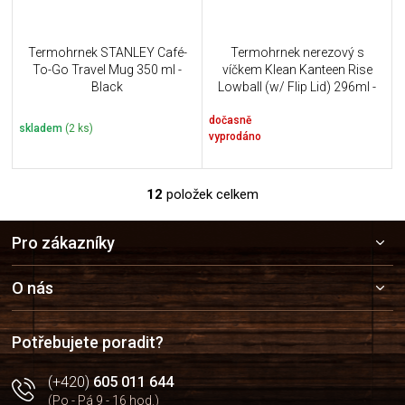
Termohrnek STANLEY Café-
Termohrnek nerezový s
To-Go Travel Mug 350 ml -
víčkem Klean Kanteen Rise
Black
Lowball (w/ Flip Lid) 296ml -
Asphalt
dočasně
skladem
(2 ks)
vyprodáno
12
položek celkem
O
v
Z
l
Pro zákazníky
á
á
p
d
a
a
O nás
c
t
í
í
p
Potřebujete poradit?
r
v
(+420)
605 011 644
k
(Po - Pá 9 - 16 hod.)