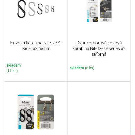
i
k
s
t
p
ů
r
o
d
u
Kovová karabina Nite Ize S-
Dvoukomorová kovová
k
Biner #3 černá
karabina Nite Ize G-series #2
t
stříbrná
ů
skladem
skladem
(6 ks)
(11 ks)