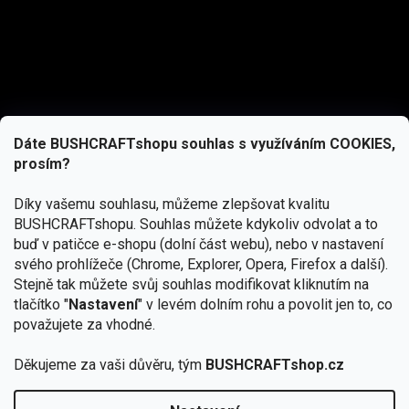
Dáte BUSHCRAFTshopu souhlas s využíváním COOKIES,
prosím?
Díky vašemu souhlasu, můžeme zlepšovat kvalitu
BUSHCRAFTshopu.
Souhlas můžete kdykoliv odvolat a to
buď v patičce e-shopu (dolní část webu), nebo v nastavení
svého prohlížeče (Chrome, Explorer, Opera, Firefox a další).
Stejně tak můžete svůj souhlas modifikovat kliknutím na
tlačítko "
Nastavení
" v levém dolním rohu a povolit jen to, co
Přihlásit se
považujete za vhodné.
Vložením e-mailu souhlasíte s
podmínkami ochrany osobních údajů
Děkujeme za vaši důvěru, tým
BUSHCRAFTshop.cz