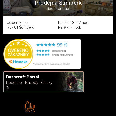
Prodejna Šumperk
více informací
Jesenická 22
Po - Čt: 13 - 17 hod.
787 01 Šumperk
Pá: 9 - 17 hod.
Bushcraft Portál
Recenze - Návody - Články
Rádi předáváme zkušenosti
Poradíme vám s výběrem