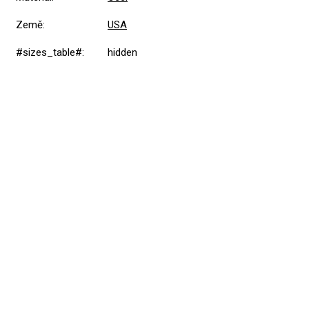
Země
:
USA
#sizes_table#
:
hidden
Přidat hodnocení