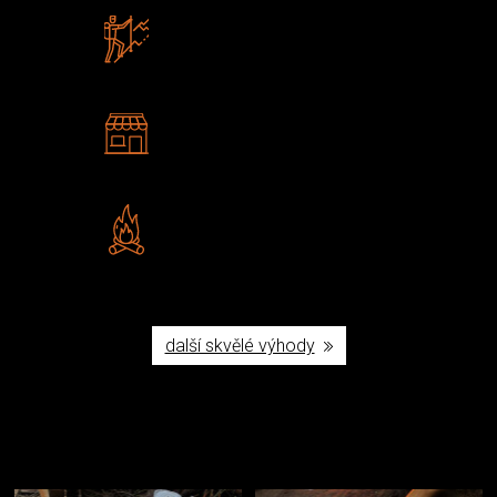
Zboží sami testujeme
U nás nekoupíte „zajíce v pytli“
2 kamenné prodejny
Navštivte nás v Praze a
Šumperku
Vlastní značka JuBö
Poctivá ruční výroba v ČR
další skvělé výhody
Užijte si to v přírodě
Vybavení, na které spoléháte nejčastěji