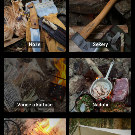
Nože
Sekery
Vařiče a kartuše
Nádobí