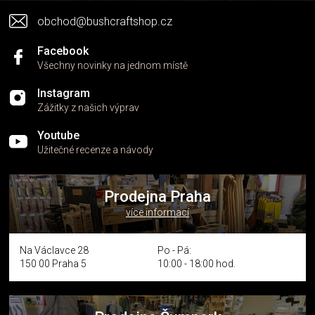
obchod@bushcraftshop.cz
Facebook
Všechny novinky na jednom místě
Instagram
Zážitky z našich výprav
Youtube
Užitečné recenze a návody
Prodejna Praha
více informací
Na Václavce 28
Po - Pá:
150 00 Praha 5
10:00 - 18:00 hod.