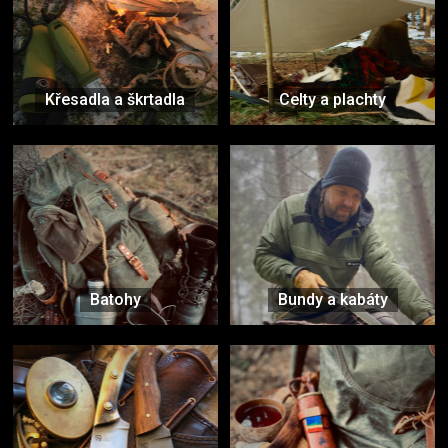
Křesadla a škrtadla
Celty a plachty
Batohy
Bundy a kabáty