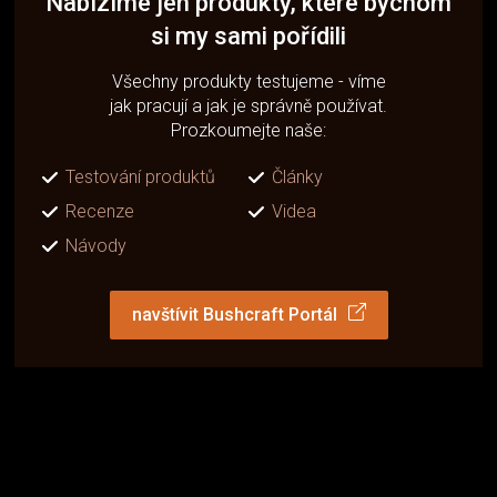
Nabízíme jen produkty, které bychom
si my sami pořídili
Všechny produkty testujeme - víme
jak pracují a jak je správně používat.
Prozkoumejte naše:
Testování produktů
Články
Recenze
Videa
Návody
navštívit Bushcraft Portál