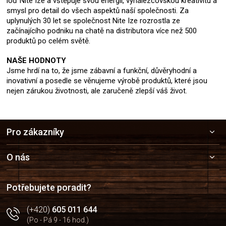
loď Nite Ize a vštěpuje svou energii, vynálezcovskou kreativitu a
smysl pro detail do všech aspektů naší společnosti. Za
uplynulých 30 let se společnost Nite Ize rozrostla ze
začínajícího podniku na chatě na distributora více než 500
produktů po celém světě.
NAŠE HODNOTY
Jsme hrdí na to, že jsme zábavní a funkční, důvěryhodní a
inovativní a posedle se věnujeme výrobě produktů, které jsou
nejen zárukou životnosti, ale zaručeně zlepší váš život.
Z
Pro zákazníky
á
p
a
O nás
t
í
Potřebujete poradit?
(+420)
605 011 644
(Po - Pá 9 - 16 hod.)