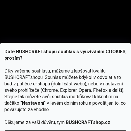
Dáte BUSHCRAFTshopu souhlas s využíváním COOKIES,
prosím?
Díky vašemu souhlasu, můžeme zlepšovat kvalitu
BUSHCRAFTshopu.
Souhlas můžete kdykoliv odvolat a to
buď v patičce e-shopu (dolní část webu), nebo v nastavení
svého prohlížeče (Chrome, Explorer, Opera, Firefox a další).
Stejně tak můžete svůj souhlas modifikovat kliknutím na
tlačítko "
Nastavení
" v levém dolním rohu a povolit jen to, co
Přihlásit se
považujete za vhodné.
Vložením e-mailu souhlasíte s
podmínkami ochrany osobních údajů
Děkujeme za vaši důvěru, tým
BUSHCRAFTshop.cz