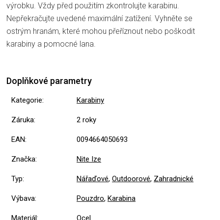
výrobku. Vždy před použitím zkontrolujte karabinu.
Nepřekračujte uvedené maximální zatížení. Vyhněte se
ostrým hranám, které mohou přeříznout nebo poškodit
karabiny a pomocné lana.
Doplňkové parametry
Kategorie
:
Karabiny
Záruka
:
2 roky
EAN
:
0094664050693
Značka
:
Nite Ize
Typ
:
Nářaďové
,
Outdoorové
,
Zahradnické
Výbava
:
Pouzdro
,
Karabina
Materiál
:
Ocel