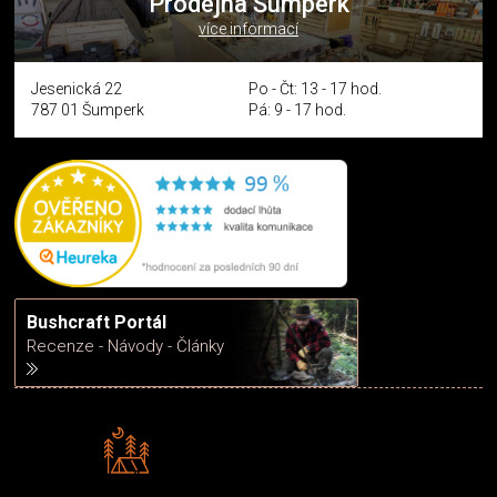
Prodejna Šumperk
více informací
Jesenická 22
Po - Čt: 13 - 17 hod.
787 01 Šumperk
Pá: 9 - 17 hod.
Bushcraft Portál
Recenze - Návody - Články
Rádi předáváme zkušenosti
Poradíme vám s výběrem