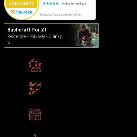
Bushcraft Portál
Recenze - Návody - Články
Rádi předáváme zkušenosti
Poradíme vám s výběrem
Zboží sami testujeme
U nás nekoupíte „zajíce v pytli“
2 kamenné prodejny
Navštivte nás v Praze a
Šumperku