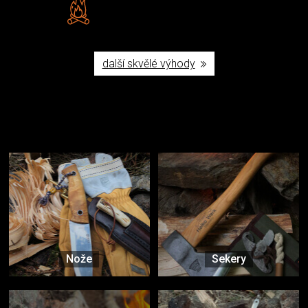
Vlastní značka JuBö
Poctivá ruční výroba v ČR
další skvělé výhody
Užijte si to v přírodě
Vybavení, na které spoléháte nejčastěji
Nože
Sekery