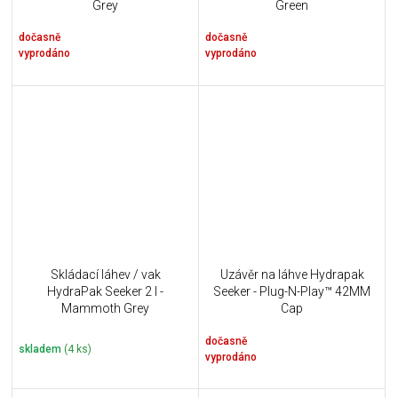
Grey
Green
dočasně
dočasně
vyprodáno
vyprodáno
Skládací láhev / vak
Uzávěr na láhve Hydrapak
HydraPak Seeker 2 l -
Seeker - Plug-N-Play™ 42MM
Mammoth Grey
Cap
dočasně
skladem
(4 ks)
vyprodáno