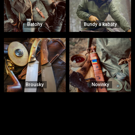
Batohy
Bundy a kabáty
Brousky
Novinky
Značky ověřené samotnou přírodou
další značky