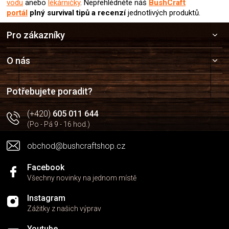
vodu
anebo
lékárničky
. Nepřehlédněte náš
BushCraft
portál
plný survival tipů a recenzí
jednotlivých produktů.
Z
Pro zákazníky
á
p
a
O nás
t
í
Potřebujete poradit?
(+420)
605 011 644
(Po - Pá 9 - 16 hod.)
obchod@bushcraftshop.cz
Facebook
Všechny novinky na jednom místě
Instagram
Zážitky z našich výprav
Youtube