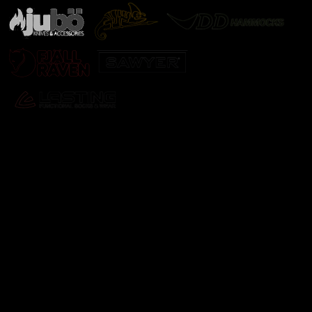
Odebírat newsletter
Vložte svůj e-mail a my vám budeme zasílat informace o
nových produktech na našem e-shopu.
E-mail
Vložením e-mailu souhlasíte s
podmínkami ochrany