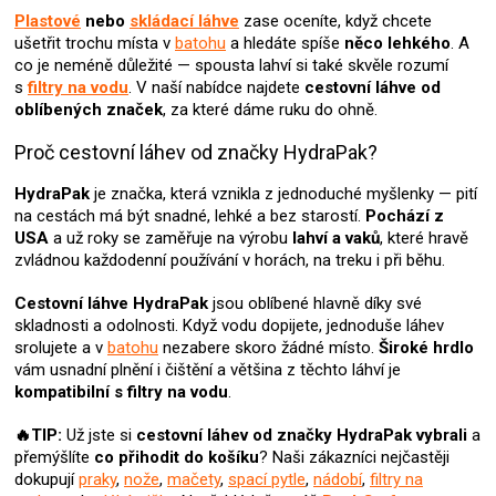
v
Plastové
nebo
skládací láhve
zase oceníte, když chcete
k
ušetřit trochu místa v
batohu
a hledáte spíše
něco lehkého
. A
y
v
co je neméně důležité — spousta lahví si také skvěle rozumí
ý
s
filtry na vodu
. V naší nabídce najdete
cestovní láhve od
p
oblíbených značek
, za které dáme ruku do ohně.
i
s
Proč cestovní láhev od značky HydraPak?
u
HydraPak
je značka, která vznikla z jednoduché myšlenky — pití
na cestách má být snadné, lehké a bez starostí.
Pochází z
USA
a už roky se zaměřuje na výrobu
lahví a vaků
, které hravě
zvládnou každodenní používání v horách, na treku i při běhu.
Cestovní láhve HydraPak
jsou oblíbené hlavně díky své
skladnosti a odolnosti. Když vodu dopijete, jednoduše láhev
srolujete a v
batohu
nezabere skoro žádné místo.
Široké hrdlo
vám usnadní plnění i čištění a většina z těchto láhví je
kompatibilní s filtry na vodu
.
🔥TIP:
Už jste si
cestovní láhev od značky HydraPak
vybrali
a
přemýšlíte
co přihodit do košíku
? Naši zákazníci nejčastěji
dokupují
praky
,
nože
,
mačety
,
spací pytle
,
nádobí
,
filtry na