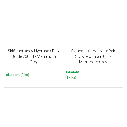
Skládací láhev Hydrapak Flux
Skládací láhev HydraPak
Bottle 750ml - Mammoth
Stow Mountain 0,5l -
Grey
Mammoth Grey
skladem
skladem
(3 ks)
(17 ks)