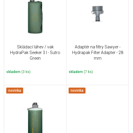
u
i
k
s
t
p
ů
r
o
d
u
Skládací láhev / vak
Adaptér na filtry Sawyer -
k
HydraPak Seeker 3 l - Sutro
Hydrapak Filter Adapter - 28
t
Green
mm
ů
skladem
(3 ks)
skladem
(7 ks)
novinka
novinka