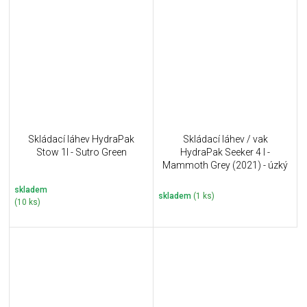
Skládací láhev HydraPak
Skládací láhev / vak
Stow 1l - Sutro Green
HydraPak Seeker 4 l -
Mammoth Grey (2021) - úzký
skladem
skladem
(1 ks)
(10 ks)