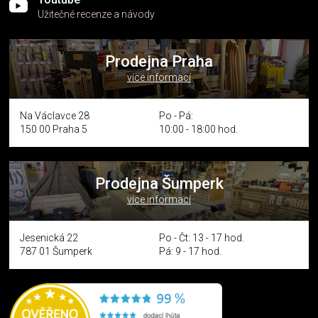
Užitečné recenze a návody
Prodejna Praha
více informací
Na Václavce 28
Po - Pá:
150 00 Praha 5
10:00 - 18:00 hod.
Prodejna Šumperk
více informací
Jesenická 22
Po - Čt: 13 - 17 hod.
787 01 Šumperk
Pá: 9 - 17 hod.