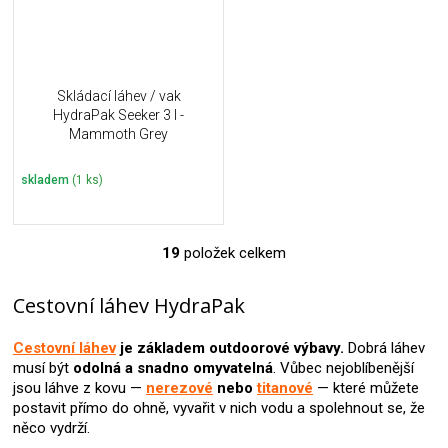
Skládací láhev / vak
HydraPak Seeker 3 l -
Mammoth Grey
skladem
(1 ks)
19
položek celkem
O
v
l
Cestovní láhev HydraPak
á
d
Cestovní láhev
je základem outdoorové výbavy.
Dobrá láhev
a
musí být
odolná a snadno omyvatelná
. Vůbec nejoblíbenější
c
jsou láhve z kovu —
nerezové
nebo
titanové
— které můžete
í
postavit přímo do ohně, vyvařit v nich vodu a spolehnout se, že
p
něco vydrží.
r