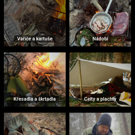
Vařiče a kartuše
Nádobí
Křesadla a škrtadla
Celty a plachty