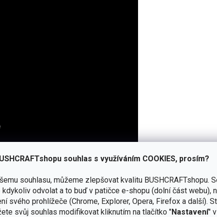
USHCRAFTshopu souhlas s využíváním COOKIES, prosím?
aktivitách. V případě nouzové situace jej
můžete zamrazit
a
 kdy byste se potřebovali zahřát,
můžete do něj nalít teplou
ašemu souhlasu, můžeme zlepšovat kvalitu BUSHCRAFTshopu.
S
kdykoliv odvolat a to buď v patičce e-shopu (dolní část webu), 
tak můžete použít jako termofón. Pozor ovšem na vařící vodu,
ní svého prohlížeče (Chrome, Explorer, Opera, Firefox a další). S
ete svůj souhlas modifikovat kliknutím na tlačítko "
Nastavení
" 