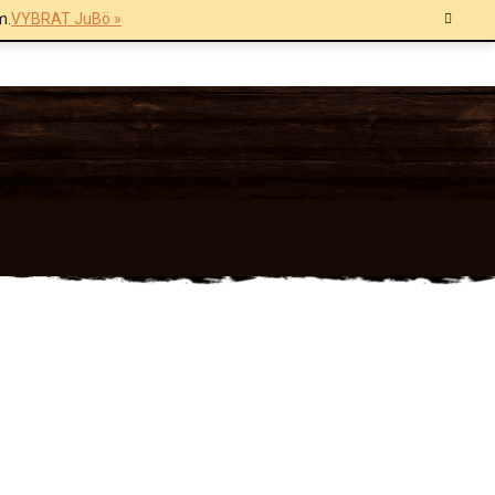
m.
VYBRAT JuBö »