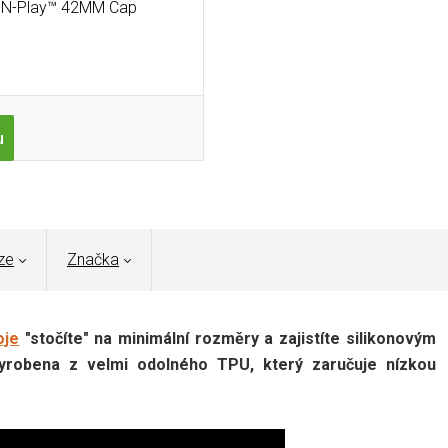
-N-Play™ 42MM Cap
u
ze
Značka
oje
"stočíte" na minimální rozměry a zajistíte silikonovým
vyrobena z velmi odolného TPU, který zaručuje nízkou