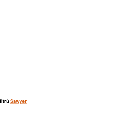
iltrů
Sawyer