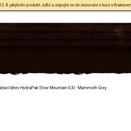
12. 8. jakýkoliv produkt JuBö a zapojte se do slosování o kurz s Krakene
ádací láhev HydraPak Stow Mountain 0,5l - Mammoth Grey