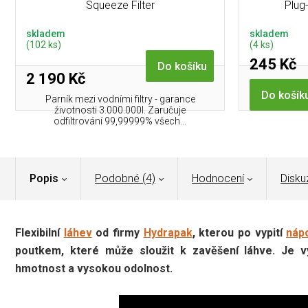
Squeeze Filter
Plug
skladem
skladem
(102 ks)
(4 ks)
245 Kč
Do košíku
2 190 Kč
Do košík
Parník mezi vodními filtry - garance
životnosti 3.000.000l. Zaručuje
odfiltrování 99,99999% všech...
Popis
Podobné (4)
Hodnocení
Disku
Flexibilní
láhev
od firmy
Hydrapak
, kterou po vypití
náp
poutkem, které může sloužit k zavěšení láhve. Je 
hmotnost a vysokou odolnost.