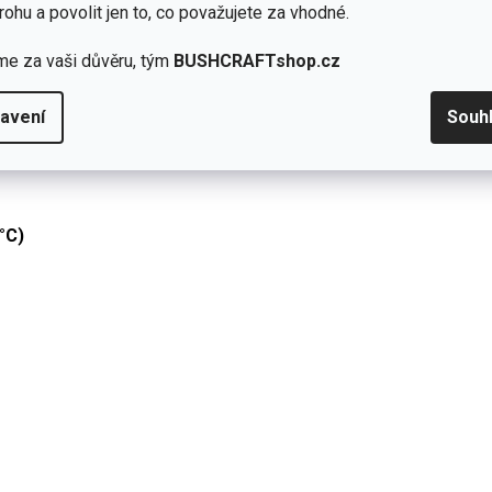
rohu a povolit jen to, co považujete za vhodné.
 ukazatelem kapacity
. Můžete tak snadno sledovat, zda-li
zateli
odměřit jakoukoliv tekutinu
. Ve výbavě mu nechybí ani
me za vaši důvěru, tým
BUSHCRAFTshop.cz
avení
Souh
®
™
hve HydraPak
Stow
0,5 l
°C)