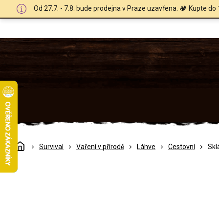
Přejít
Od 27.7. - 7.8. bude prodejna v Praze uzavřena. 🏕️ Kupte do 
na
obsah
Domů
Survival
Vaření v přírodě
Láhve
Cestovní
Skl