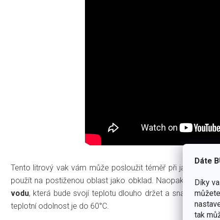
Dáte B
Tento litrový vak vám může posloužit téměř při jakýchkoliv 
použít na postiženou oblast jako obklad. Naopak v případě
Díky v
můžete 
vodu
, která bude svojí teplotu dlouho držet a snadno ho 
nastave
teplotní odolnost je do 60°C.
tak můž