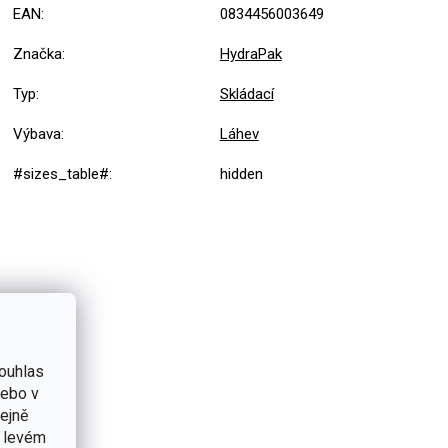
EAN
:
0834456003649
Značka
:
HydraPak
Typ
:
Skládací
Výbava
:
Láhev
#sizes_table#
:
hidden
ouhlas
nebo v
tejně
v levém