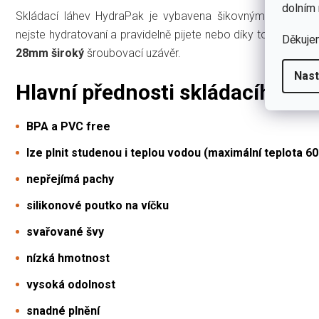
dolním 
Skládací láhev HydraPak je vybavena šikovným
externím
nejste hydratovaní a pravidelně pijete nebo díky tomuto uka
Děkuje
28mm široký
šroubovací uzávěr.
Nast
Hlavní přednosti skládacího lá
BPA a PVC free
lze plnit studenou i teplou vodou (maximální teplota 60
nepřejímá pachy
silikonové poutko na víčku
svařované švy
nízká hmotnost
vysoká odolnost
snadné plnění