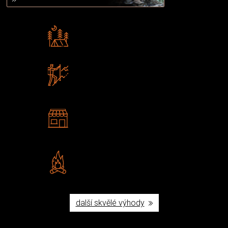
Rádi předáváme zkušenosti
Poradíme vám s výběrem
Zboží sami testujeme
U nás nekoupíte „zajíce v pytli“
2 kamenné prodejny
Navštivte nás v Praze a
Šumperku
Vlastní značka JuBö
Poctivá ruční výroba v ČR
další skvělé výhody