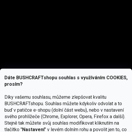
Dáte BUSHCRAFTshopu souhlas s využíváním COOKIES,
prosím?
Díky vašemu souhlasu, můžeme zlepšovat kvalitu
BUSHCRAFTshopu.
Souhlas můžete kdykoliv odvolat a to
buď v patičce e-shopu (dolní část webu), nebo v nastavení
svého prohlížeče (Chrome, Explorer, Opera, Firefox a další).
Stejně tak můžete svůj souhlas modifikovat kliknutím na
tlačítko "
Nastavení
" v levém dolním rohu a povolit jen to, co