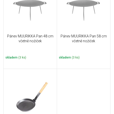
i
k
s
t
p
ů
r
o
d
u
Pánev MUURIKKA Pan 48 cm
Pánev MUURIKKA Pan 58 cm
k
včetně nožiček
včetně nožiček
t
ů
skladem
(3 ks)
skladem
(3 ks)