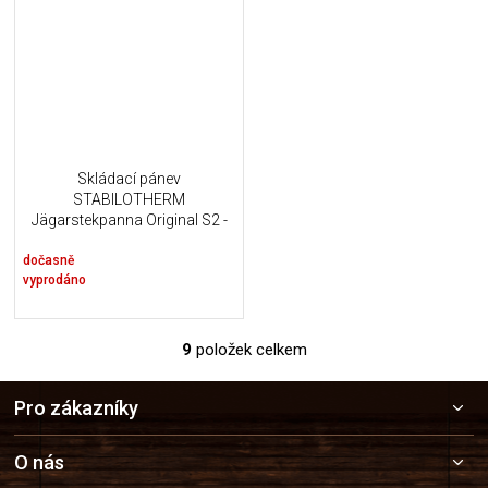
Skládací pánev
STABILOTHERM
Jägarstekpanna Original S2 -
21 cm
dočasně
vyprodáno
9
položek celkem
O
v
Z
l
Pro zákazníky
á
á
p
d
a
a
O nás
c