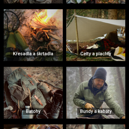
Křesadla a škrtadla
Celty a plachty
Batohy
Bundy a kabáty