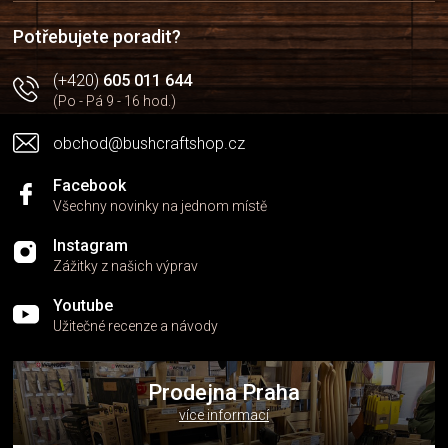
t
í
í
p
Potřebujete poradit?
r
v
(+420)
605 011 644
k
(Po - Pá 9 - 16 hod.)
y
v
obchod@bushcraftshop.cz
ý
p
i
Facebook
s
Všechny novinky na jednom místě
u
Instagram
Zážitky z našich výprav
Youtube
Užitečné recenze a návody
Prodejna Praha
více informací