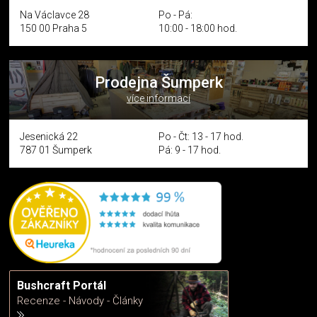
Na Václavce 28
Po - Pá:
150 00 Praha 5
10:00 - 18:00 hod.
Prodejna Šumperk
více informací
Jesenická 22
Po - Čt: 13 - 17 hod.
787 01 Šumperk
Pá: 9 - 17 hod.
Bushcraft Portál
Recenze - Návody - Články