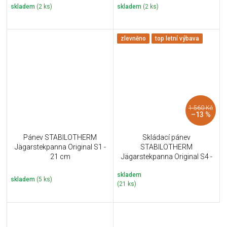
skladem
(2 ks)
skladem
(2 ks)
zlevněno
top letní výbava
1 560 Kč
–13 %
Pánev STABILOTHERM
Skládací pánev
Jägarstekpanna Original S1 -
STABILOTHERM
21 cm
Jägarstekpanna Original S4 -
28 cm
skladem
skladem
(5 ks)
(21 ks)