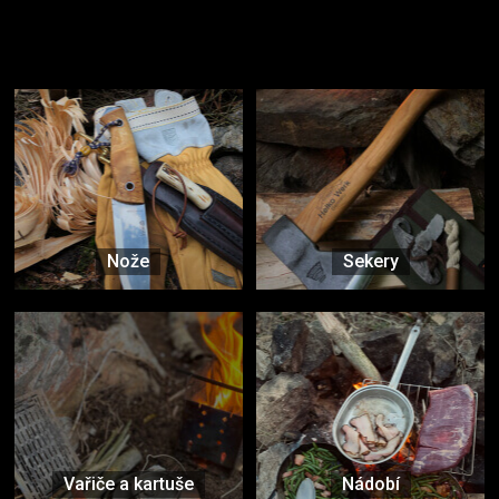
Užijte si to v přírodě
Vybavení, na které spoléháte nejčastěji
Nože
Sekery
Vařiče a kartuše
Nádobí