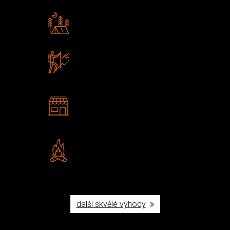
Rádi předáváme zkušenosti
Poradíme vám s výběrem
Zboží sami testujeme
U nás nekoupíte „zajíce v pytli“
2 kamenné prodejny
Navštivte nás v Praze a
Šumperku
Vlastní značka JuBö
Poctivá ruční výroba v ČR
další skvělé výhody