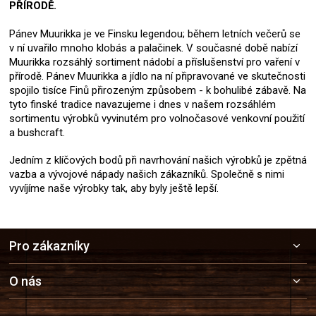
PŘÍRODĚ.
Pánev Muurikka je ve Finsku legendou; během letních večerů se
v ní uvařilo mnoho klobás a palačinek. V současné době nabízí
Muurikka rozsáhlý sortiment nádobí a příslušenství pro vaření v
přírodě. Pánev Muurikka a jídlo na ní připravované ve skutečnosti
spojilo tisíce Finů přirozeným způsobem - k bohulibé zábavě. Na
tyto finské tradice navazujeme i dnes v našem rozsáhlém
sortimentu výrobků vyvinutém pro volnočasové venkovní použití
a bushcraft.
Jedním z klíčových bodů při navrhování našich výrobků je zpětná
vazba a vývojové nápady našich zákazníků. Společně s nimi
vyvíjíme naše výrobky tak, aby byly ještě lepší.
Z
Pro zákazníky
á
p
a
O nás
t
í