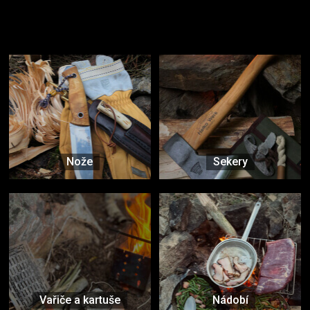
Užijte si to v přírodě
Vybavení, na které spoléháte nejčastěji
Nože
Sekery
Vařiče a kartuše
Nádobí