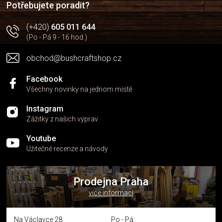
Potřebujete poradit?
(+420)
605 011 644
(Po - Pá 9 - 16 hod.)
obchod@bushcraftshop.cz
Facebook
Všechny novinky na jednom místě
Instagram
Zážitky z našich výprav
Youtube
Užitečné recenze a návody
Prodejna Praha
více informací
Na Václavce 28
Po - Pá: