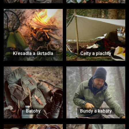
Křesadla a škrtadla
Celty a plachty
Batohy
Bundy a kabáty