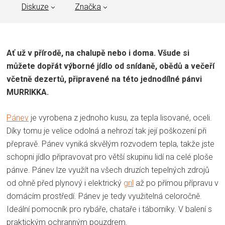
Diskuze
Značka
Ať už v přírodě, na chalupě nebo i doma. Všude si
můžete dopřát výborné jídlo od snídaně, obědů a večeří
včetně dezertů, připravené na této jednodílné pánvi
MURRIKKA.
Pánev
je vyrobena z jednoho kusu, za tepla lisované, oceli.
Díky tomu je velice odolná a nehrozí tak její poškození při
přepravě. Pánev vyniká skvělým rozvodem tepla, takže jste
schopni jídlo připravovat pro větší skupinu lidí na celé ploše
pánve. Pánev lze využít na všech druzích tepelných zdrojů
od ohně před plynový i elektrický
gril
až po přímou přípravu v
domácím prostředí. Pánev je tedy využitelná celoročně.
Ideální pomocník pro rybáře, chataře i táborníky. V balení s
praktickým ochranným pouzdrem.