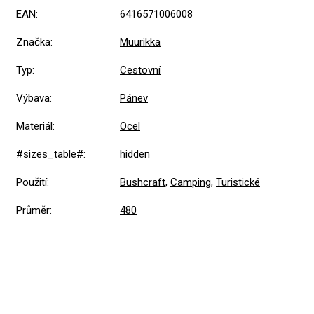
EAN
:
6416571006008
Značka
:
Muurikka
Typ
:
Cestovní
Výbava
:
Pánev
Materiál
:
Ocel
#sizes_table#
:
hidden
Použití
:
Bushcraft
,
Camping
,
Turistické
Průměr
:
480