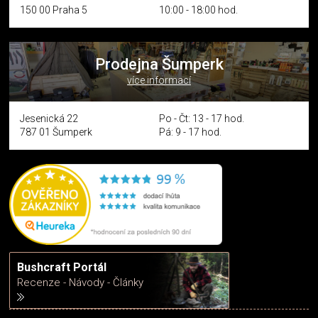
150 00 Praha 5
10:00 - 18:00 hod.
Prodejna Šumperk
více informací
Jesenická 22
Po - Čt: 13 - 17 hod.
787 01 Šumperk
Pá: 9 - 17 hod.
Bushcraft Portál
Recenze - Návody - Články