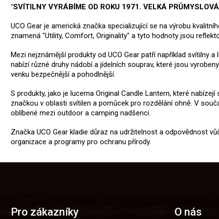
"SVÍTILNY VYRÁBÍME OD ROKU 1971. VELKÁ PRŮMYSLOV
UCO Gear je americká značka specializující se na výrobu kvalitn
znamená "Utility, Comfort, Originality" a tyto hodnoty jsou reflek
Mezi nejznámější produkty od UCO Gear patří například svítilny a 
nabízí různé druhy nádobí a jídelních souprav, které jsou vyroben
venku bezpečnější a pohodlnější.
S produkty, jako je lucerna Original Candle Lantern, které nabíz
značkou v oblasti svítilen a pomůcek pro rozdělání ohně. V so
oblíbené mezi outdoor a camping nadšenci.
Značka UCO Gear kladie důraz na udržitelnost a odpovědnost vůč
organizace a programy pro ochranu přírody.
Z
á
p
a
t
Pro zákazníky
O nás