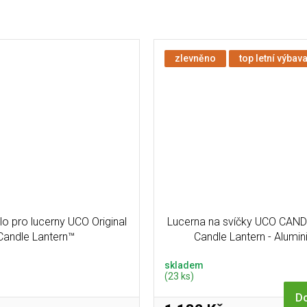
zlevněno
top letní výbav
lo pro lucerny UCO Original
Lucerna na svíčky UCO CAN
Candle Lantern™
Candle Lantern - Alumi
skladem
(23 ks)
Do