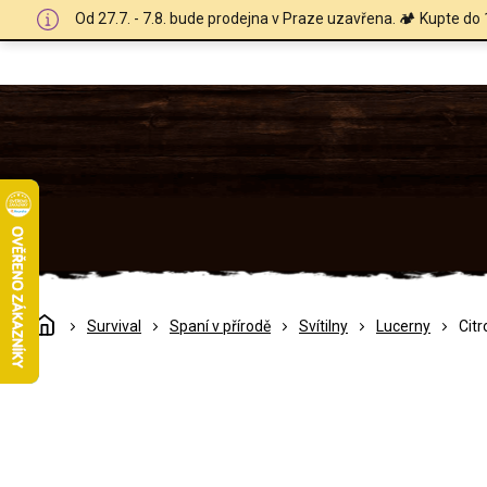
Přejít
Od 27.7. - 7.8. bude prodejna v Praze uzavřena. 🏕️ Kupte do 
na
obsah
Domů
Survival
Spaní v přírodě
Svítilny
Lucerny
Citr