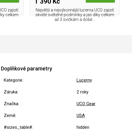
1 390 Kč
UCO zajistí
Největší a nejvýkonnější lucerna UCO zajistí
íky celkem
skvělé světelné podmínky a jas díky celkem
až 3 svíčkám a době...
Doplňkové parametry
Kategorie
:
Lucerny
Záruka
:
2 roky
Značka
:
UCO Gear
Země
:
USA
#sizes_table#
:
hidden