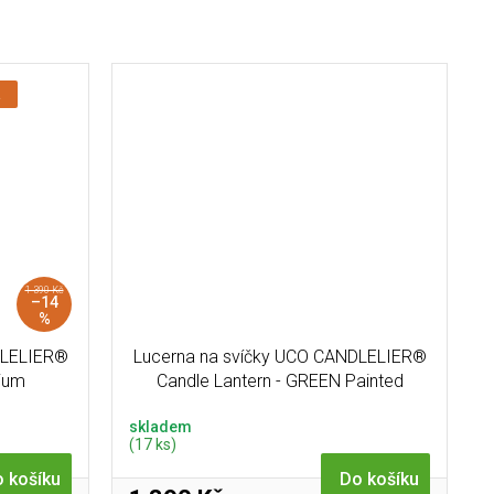
a
1 390 Kč
–14
%
DLELIER®
Lucerna na svíčky UCO CANDLELIER®
nium
Candle Lantern - GREEN Painted
skladem
(17 ks)
 košíku
Do košíku