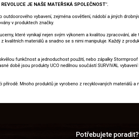
Á REVOLUCE JE NAŠE MATEŘSKÁ SPOLEČNOST".
ího outdoorového vybavení, zejména osvětlení, nádobí a jiných drobn
továny v produktech značky.
lucerny, které vynikají nejen svým výkonem a kvalitou zpracování, ale
y z kvalitních materiálů a snadno se s nimi manipuluje. Každý z prod
ejí skvělou funkčnost a jednoduchost použití, nebo zápalky Stormproo
učasné době jsou produkty UCO nedílnou součástí SURVIVAL vybavení
i přírodě. Mnoho produktů je vyrobeno z recyklovaných materiálů a
Potřebujete poradit?