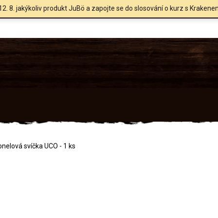
12. 8. jakýkoliv produkt JuBö a zapojte se do slosování o kurz s Krakene
onelová svíčka UCO - 1 ks