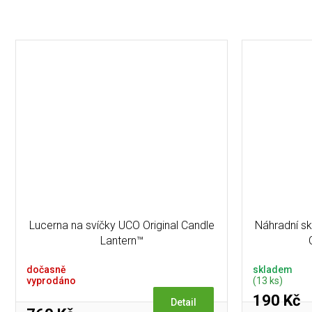
Lucerna na svíčky UCO Original Candle
Náhradní sk
Lantern™
dočasně
skladem
vyprodáno
(13 ks)
190 Kč
Detail