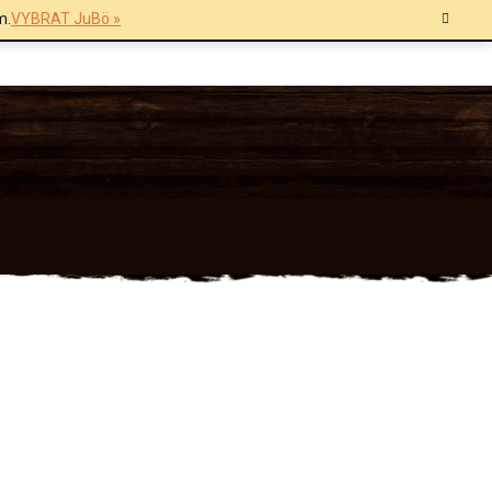
m.
VYBRAT JuBö »