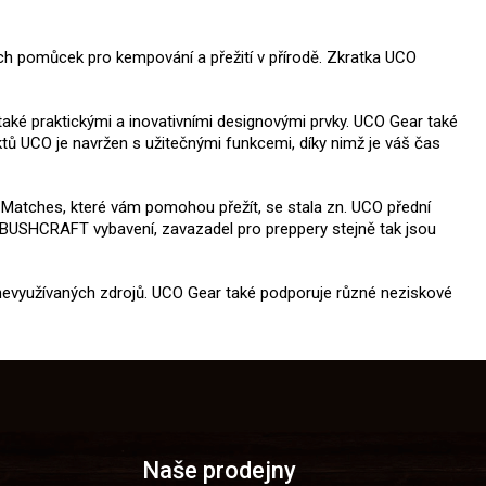
ých pomůcek pro kempování a přežití v přírodě. Zkratka UCO
 také praktickými a inovativními designovými prvky. UCO Gear také
uktů UCO je navržen s užitečnými funkcemi, díky nimž je váš čas
f Matches, které vám pomohou přežít, se stala zn. UCO přední
 BUSHCRAFT vybavení, zavazadel pro preppery stejně tak jsou
 nevyužívaných zdrojů. UCO Gear také podporuje různé neziskové
Naše prodejny