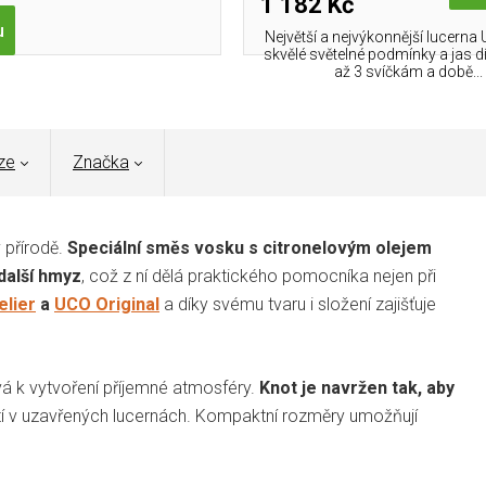
1 182 Kč
u
Největší a nejvýkonnější lucerna 
skvělé světelné podmínky a jas d
až 3 svíčkám a době...
ze
Značka
v přírodě.
Speciální směs vosku s citronelovým olejem
další hmyz
, což z ní dělá praktického pomocníka nejen při
elier
a
UCO Original
a díky svému tvaru i složení zajišťuje
vá k vytvoření příjemné atmosféry.
Knot je navržen tak, aby
žití v uzavřených lucernách. Kompaktní rozměry umožňují