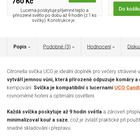
760 Kč
Do košík
Lucerna poskytuje příjemné teplo a
přirozené světlo po dobu až 9 hodin (z 1 ks
svíčky). Konstrukce je...
Popis
Podobné (3)
Hodnocení
Disku
Citronella svíčka UCO je ideální doplněk pro večery strávené 
vytváří jemnou vůni, která přirozeně odpuzuje komáry a 
kempování.
Svíčka je kompatibilní s lucernami
UCO Candl
rovnoměrné hoření a optimální osvětlení.
Každá svíčka poskytuje až 9 hodin světla
a zároveň přispí
minimalizoval kouř a saze
, což je zvlášť praktické při pou
snadné skladování i přepravu.