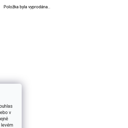
Položka byla vyprodána…
ouhlas
nebo v
tejně
v levém