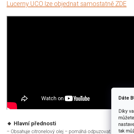
Lucerny UCO lze objednat samostatně ZDE
Dáte B
Díky v
můžete 
🔸 Hlavní přednosti
nastave
tak můž
– Obsahuje citronelový olej – pomáhá odpuzovat hmyz