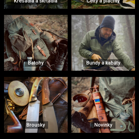
Křesadla a škrtadla
Celty a plachty
Batohy
Bundy a kabáty
Brousky
Novinky