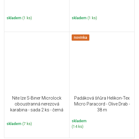
skladem
(1 ks)
skladem
(1 ks)
novinka
Nite Ize S-Biner Microlock
Padáková šňůra Helikon-Tex
oboustranná nerezová
Micro Paracord - Olive Drab -
karabina - sada 2 ks - černá
38 m
skladem
skladem
(7 ks)
(14 ks)