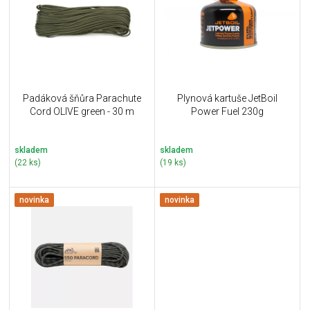
i
k
s
t
p
ů
r
o
d
u
Padáková šňůra Parachute
Plynová kartuše JetBoil
k
Cord OLIVE green - 30 m
Power Fuel 230g
t
ů
skladem
skladem
(22 ks)
(19 ks)
novinka
novinka