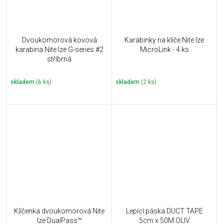
Dvoukomorová kovová
Karabinky na klíče Nite Ize
karabina Nite Ize G-series #2
MicroLink - 4 ks
stříbrná
skladem
(6 ks)
skladem
(2 ks)
Klíčenka dvoukomorová Nite
Lepící páska DUCT TAPE
Ize DualPass™
5cm x 50M OLIV