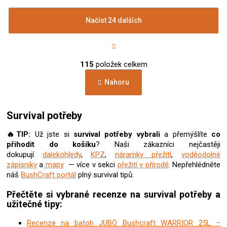
Načíst 24 dalších
S
t
r
O
á
115
položek celkem
v
n
l
k
Nahoru
á
o
d
v
a
á
c
Survival potřeby
n
í
í
p
🔥TIP:
Už jste si
survival potřeby vybrali
a přemýšlíte
co
r
přihodit do košíku
? Naši zákazníci nejčastěji
v
dokupují
dalekohledy
,
KPZ
,
náramky přežití
,
voděodolné
k
zápisníky
a
mapy
— více v sekci
přežití v přírodě
. Nepřehlédněte
y
náš
BushCraft portál
plný survival tipů.
v
ý
Přečtěte si vybrané recenze na survival potřeby a
p
užitečné tipy:
i
s
Recenze na batoh JUBÖ Bushcraft WARRIOR 25L –