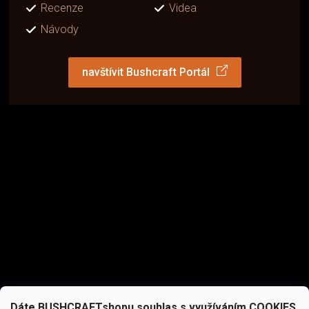
Recenze
Videa
Návody
navštívit Bushcraft Portál
Dáte BUSHCRAFTshopu souhlas s využíváním COOKIES,