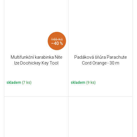
165 Kč
–40 %
Multifunkční karabinka Nite
Padáková šňůra Parachute
Ize Doohickey Key Tool
Cord Orange - 30 m
skladem
(7 ks)
skladem
(9 ks)