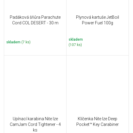
Padáková šňůra Parachute
Plynová kartuše JetBoil
Cord COL DESERT - 30 m
Power Fuel 100g
skladem
skladem
(7 ks)
(107 ks)
Upínací karabina Nite Ize
Klíčenka Nite Ize Deep
CamJam Cord Tightener - 4
Pocket™ Key Carabiner
ks