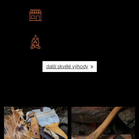
2 kamenné prodejny
Navštivte nás v Praze a
Šumperku
Vlastní značka JuBö
Poctivá ruční výroba v ČR
další skvělé výhody
Užijte si to v přírodě
Vybavení, na které spoléháte nejčastěji