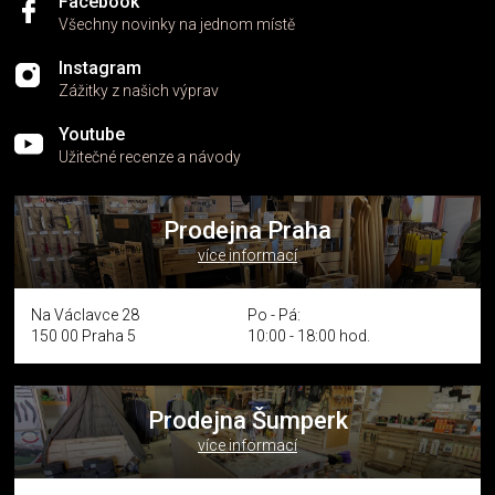
Facebook
Všechny novinky na jednom místě
Instagram
Zážitky z našich výprav
Youtube
Užitečné recenze a návody
Prodejna Praha
více informací
Na Václavce 28
Po - Pá:
150 00 Praha 5
10:00 - 18:00 hod.
Prodejna Šumperk
více informací