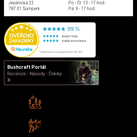
Jesenická 22
Po - Čt: 13 - 17 hod.
787 01 Šumperk
Pá: 9 - 17 hod.
Bushcraft Portál
Recenze - Návody - Články
Rádi předáváme zkušenosti
Poradíme vám s výběrem
Zboží sami testujeme
U nás nekoupíte „zajíce v pytli“