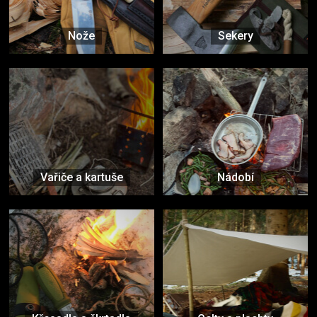
Nože
Sekery
Vařiče a kartuše
Nádobí