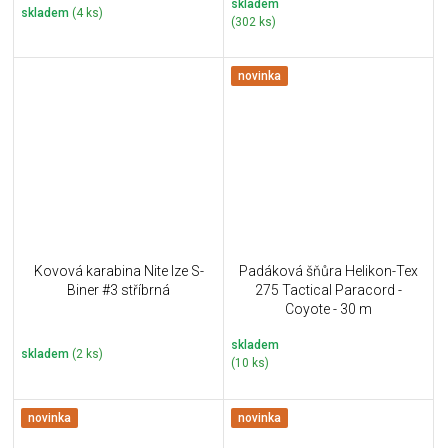
skladem
skladem
(4 ks)
(302 ks)
novinka
Kovová karabina Nite Ize S-
Padáková šňůra Helikon-Tex
Biner #3 stříbrná
275 Tactical Paracord -
Coyote - 30 m
skladem
skladem
(2 ks)
(10 ks)
novinka
novinka