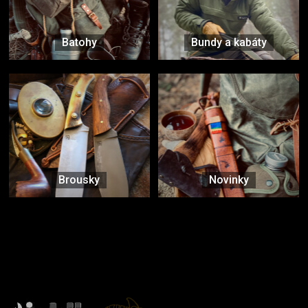
Batohy
Bundy a kabáty
Brousky
Novinky
Značky ověřené samotnou přírodou
další značky