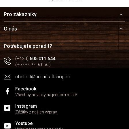
O
v
Z
l
Pro zákazníky
á
á
p
d
a
a
O nás
c
t
í
í
p
Potřebujete poradit?
r
v
(+420)
605 011 644
k
(Po - Pá 9 - 16 hod.)
y
v
obchod@bushcraftshop.cz
ý
p
i
Facebook
s
Všechny novinky na jednom místě
u
Instagram
Zážitky z našich výprav
Youtube