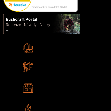
Bushcraft Portál
Recenze - Návody - Články
Rádi předáváme zkušenosti
Poradíme vám s výběrem
Zboží sami testujeme
U nás nekoupíte „zajíce v pytli“
2 kamenné prodejny
Navštivte nás v Praze a
Šumperku
Vlastní značka JuBö