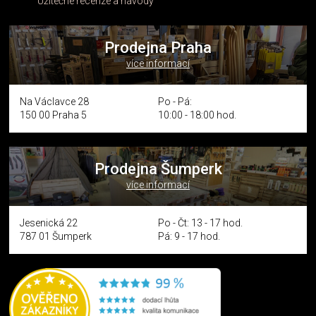
Užitečné recenze a návody
Prodejna Praha
více informací
Na Václavce 28
Po - Pá:
150 00 Praha 5
10:00 - 18:00 hod.
Prodejna Šumperk
více informací
Jesenická 22
Po - Čt: 13 - 17 hod.
787 01 Šumperk
Pá: 9 - 17 hod.