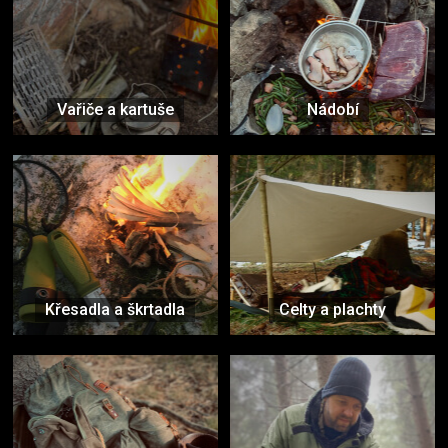
Vařiče a kartuše
Nádobí
Křesadla a škrtadla
Celty a plachty