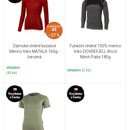
u
i
k
s
t
p
ů
r
1 450 Kč
až
o
–27 %
d
u
Dámské vlněné bezešvé
Funkční vlněné 100% merino
k
Merino triko MATALA 160g -
triko DOVREFJELL Wool
t
červená
Mesh Paita 185g
ů
skladem
skladem
(2 ks)
(43 ks)