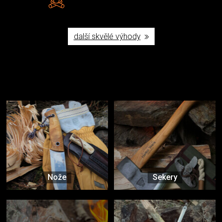
Poctivá ruční výroba v ČR
další skvělé výhody
Užijte si to v přírodě
Vybavení, na které spoléháte nejčastěji
Nože
Sekery