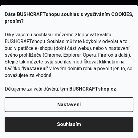
Dáte BUSHCRAFTshopu souhlas s využíváním COOKIES,
prosím?
Díky vašemu souhlasu, můžeme zlepšovat kvalitu
BUSHCRAFTshopu.
Souhlas můžete kdykoliv odvolat a to
buď v patičce e-shopu (dolní část webu), nebo v nastavení
svého prohlížeče (Chrome, Explorer, Opera, Firefox a další).
Stejně tak můžete svůj souhlas modifikovat kliknutím na
tlačítko "
Nastavení
" v levém dolním rohu a povolit jen to, co
Přihlásit se
považujete za vhodné.
Vložením e-mailu souhlasíte s
Děkujeme za vaši důvěru, tým
BUSHCRAFTshop.cz
podmínkami ochrany osobních údajů
Nastavení
Od 27.7. - 7.8. bude prodejna v Praze uzavřena.
Copyright 2026
BUSHCRAFTshop.cz
. Všechna práva
🏕️ Kupte do 12. 8. jakýkoliv produkt JuBö a
vyhrazena.
Upravit nastavení cookies
zapojte se do slosování o kurz s
Souhlasím
Krakenem.
VYBRAT JuBö »
Vytvořil Shoptet