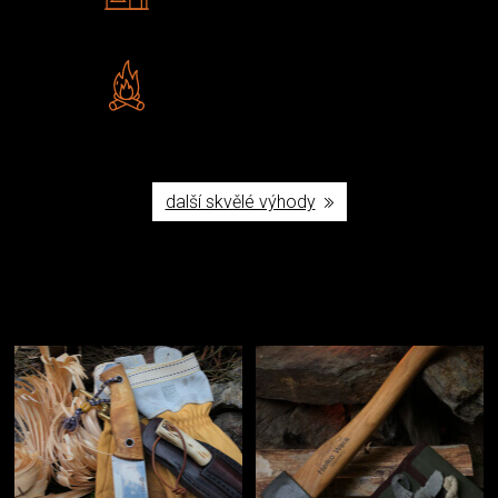
Šumperku
Vlastní značka JuBö
Poctivá ruční výroba v ČR
další skvělé výhody
Užijte si to v přírodě
Vybavení, na které spoléháte nejčastěji