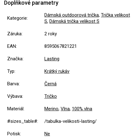
Doplňkové parametry
Dámská outdoorová trička
,
Trička velikost
Kategorie
:
S
,
Dámská trička velikost S
Záruka
:
2 roky
EAN
:
8595067821221
Značka
:
Lasting
Typ
:
Krátký rukáv
Barva
:
Černá
Výbava
:
Tričko
Materiál
:
Merino
,
Vlna
,
100% vlna
#sizes_table#
:
/tabulka-velikosti-lasting/
Potisk
:
Ne