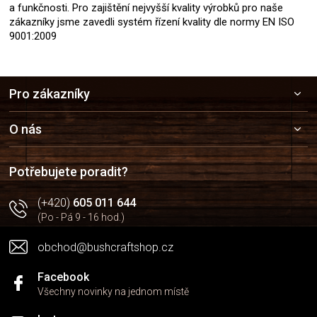
a funkčnosti. Pro zajištění nejvyšší kvality výrobků pro naše
zákazníky jsme zavedli systém řízení kvality dle normy EN ISO
9001:2009
Z
Pro zákazníky
á
p
a
O nás
t
í
Potřebujete poradit?
(+420)
605 011 644
(Po - Pá 9 - 16 hod.)
obchod@bushcraftshop.cz
Facebook
Všechny novinky na jednom místě