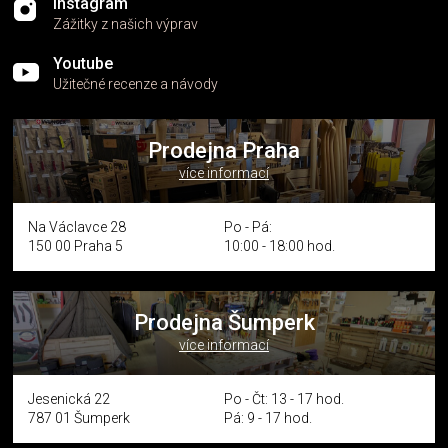
Instagram
Zážitky z našich výprav
Youtube
Užitečné recenze a návody
Prodejna Praha
více informací
Na Václavce 28
Po - Pá:
150 00 Praha 5
10:00 - 18:00 hod.
Prodejna Šumperk
více informací
Jesenická 22
Po - Čt: 13 - 17 hod.
787 01 Šumperk
Pá: 9 - 17 hod.