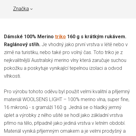
Značka
Dámské 100% Merino
triko
160 g s krátkým rukávem.
Raglánový střih.
Je vhodný jako první vrstva v létě nebo v
zimě na turistiku, nebo také pro volný čas. Toto triko je z
nejkvalitnější Australský merino vlny která zaručuje suchou
pokožku a poskytuje vynikající tepelnou izolaci a odvod
vlhkosti.
Pro výrobu tohoto oděvu byl použit velmi kvalitní a příjemný
materiál WOOLSENS LIGHT – 100% merino vlna, super fine,
16 mikronů - s gramáží 160 g. Jedná se o hladký jemný
úplet a výrobky z něho ušité se hodí jako základní vrstva
přímo na tělo, případně jako jediná vrstva v letním období.
Materiál vyniká příjemným omakem a je velmi prodyšný a