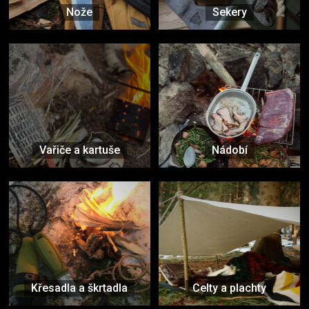
Nože
Sekery
Vařiče a kartuše
Nádobí
Křesadla a škrtadla
Celty a plachty