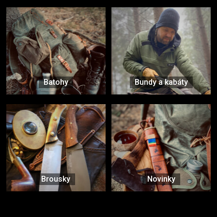
Batohy
Bundy a kabáty
Brousky
Novinky