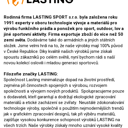
Rodinná firma LASTING SPORT s.r.o. byla založena roku
1991 experty v oboru technologie vývoje a materiálů pro
výrobu funkčního prádla a ponožek pro sport, outdoor, lov a
jiné sportovní aktivity. Firma exportuje zboží do více než 50
zemí světa.
Dodáváme také do armádních a jiných státních
složek. Jsme velmi hrdi na to, že naše výrobky mají 100% původ
v České Republice. Díky kvalitě našich výrobků jsme získali
spoustu zákazníků po celém světě, nyní bychom rádi s naší
novou kolekcí oslovili i mladou generaci sportovců.
Filozofie značky LASTING:
Společnost Lasting minimalizuje dopad na životní prostředí,
zejména při činnostech spojených s výrobou, rozvojem
společnosti a vývojem nových produktů. Spolupracujeme pouze
s dodavateli, kteří garantují a dodržují ekologické zpracování
materiálů a etické zacházení se zvířaty. Neustálé zdokonalování
technologie výroby, společně s použitím nejmodernějších trendů
jak v grafickém zpracování designů, tak při výběru materiálů,
zajišťuje vysokou konkurence schopnost výrobků LASTING na
všech trzích. Naše výrobky získaly mnoho uznání vysoké kvality