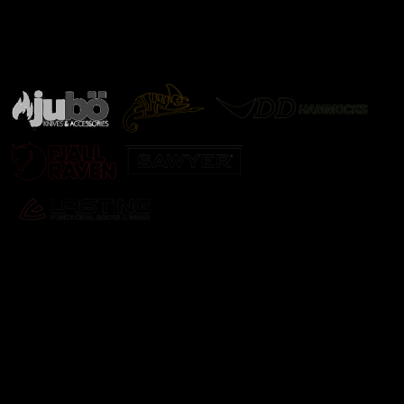
Značky ověřené samotnou přírodou
další značky
Odebírat newsletter
Vložte svůj e-mail a my vám budeme zasílat informace o
nových produktech na našem e-shopu.