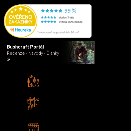
Bushcraft Portál
Recenze - Návody - Články
Rádi předáváme zkušenosti
Poradíme vám s výběrem
Zboží sami testujeme
U nás nekoupíte „zajíce v pytli“
2 kamenné prodejny
Navštivte nás v Praze a