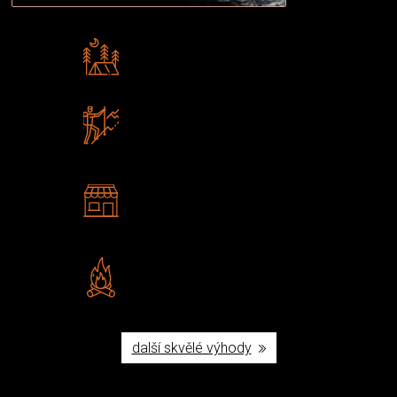
Rádi předáváme zkušenosti
Poradíme vám s výběrem
Zboží sami testujeme
U nás nekoupíte „zajíce v pytli“
2 kamenné prodejny
Navštivte nás v Praze a
Šumperku
Vlastní značka JuBö
Poctivá ruční výroba v ČR
další skvělé výhody