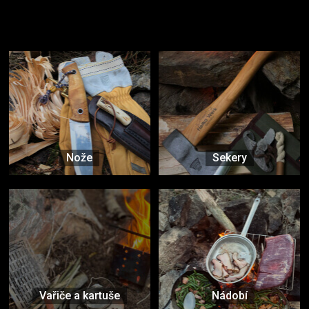
Užijte si to v přírodě
Vybavení, na které spoléháte nejčastěji
Nože
Sekery
Vařiče a kartuše
Nádobí