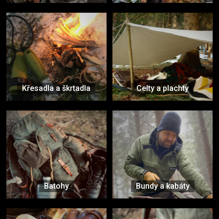
Křesadla a škrtadla
Celty a plachty
Batohy
Bundy a kabáty