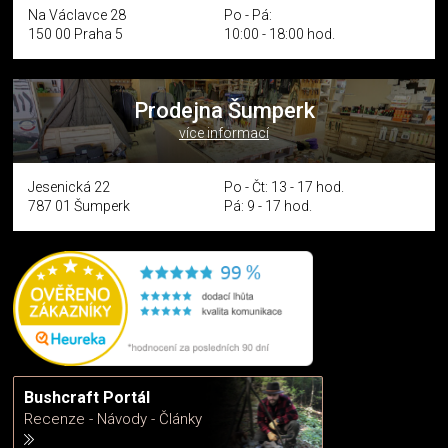
Na Václavce 28
Po - Pá:
150 00 Praha 5
10:00 - 18:00 hod.
Prodejna Šumperk
více informací
Jesenická 22
Po - Čt: 13 - 17 hod.
787 01 Šumperk
Pá: 9 - 17 hod.
Bushcraft Portál
Recenze - Návody - Články