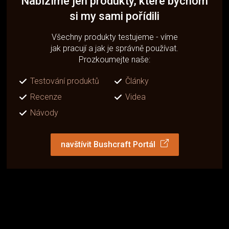
Nabízíme jen produkty, které bychom
si my sami pořídili
Všechny produkty testujeme - víme
jak pracují a jak je správně používat.
Prozkoumejte naše:
Testování produktů
Články
Recenze
Videa
Návody
navštívit Bushcraft Portál