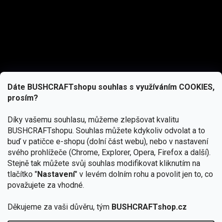
Dáte BUSHCRAFTshopu souhlas s využíváním COOKIES,
prosím?
Díky vašemu souhlasu, můžeme zlepšovat kvalitu
BUSHCRAFTshopu.
Souhlas můžete kdykoliv odvolat a to
buď v patičce e-shopu (dolní část webu), nebo v nastavení
svého prohlížeče (Chrome, Explorer, Opera, Firefox a další).
Stejně tak můžete svůj souhlas modifikovat kliknutím na
tlačítko "
Nastavení
" v levém dolním rohu a povolit jen to, co
Přihlásit se
považujete za vhodné.
Vložením e-mailu souhlasíte s
podmínkami ochrany osobních údajů
Děkujeme za vaši důvěru, tým
BUSHCRAFTshop.cz