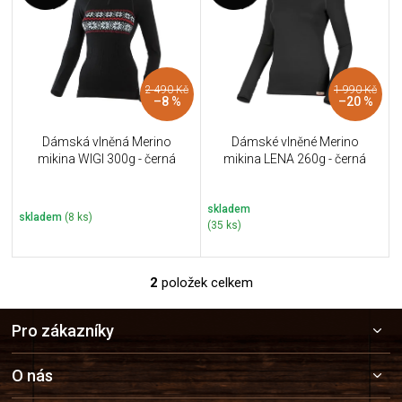
u
i
k
s
t
p
ů
r
2 490 Kč
1 990 Kč
o
–8 %
–20 %
d
u
Dámská vlněná Merino
Dámské vlněné Merino
k
mikina WIGI 300g - černá
mikina LENA 260g - černá
t
ů
skladem
skladem
(8 ks)
(35 ks)
2
položek celkem
O
v
Z
l
Pro zákazníky
á
á
p
d
a
a
O nás
c
t