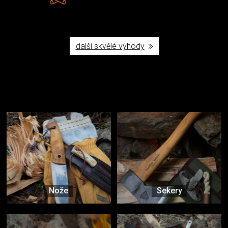
další skvělé výhody
Užijte si to v přírodě
Vybavení, na které spoléháte nejčastěji
Nože
Sekery