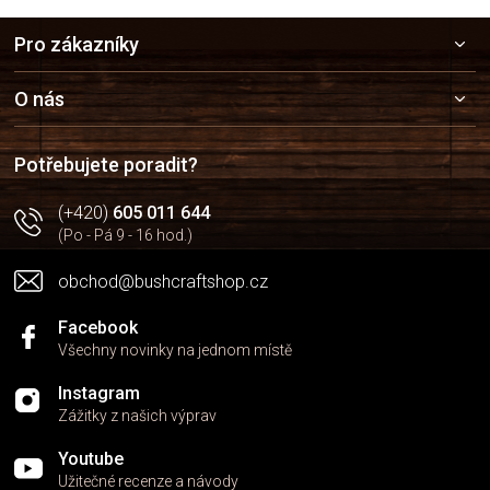
Z
Pro zákazníky
á
p
a
O nás
t
í
Potřebujete poradit?
(+420)
605 011 644
(Po - Pá 9 - 16 hod.)
obchod@bushcraftshop.cz
Facebook
Všechny novinky na jednom místě
Instagram
Zážitky z našich výprav
Youtube
Užitečné recenze a návody