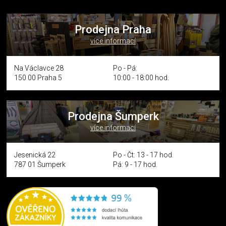
Prodejna Praha
více informací
Na Václavce 28
Po - Pá:
150 00 Praha 5
10:00 - 18:00 hod.
Prodejna Šumperk
více informací
Jesenická 22
Po - Čt: 13 - 17 hod.
787 01 Šumperk
Pá: 9 - 17 hod.