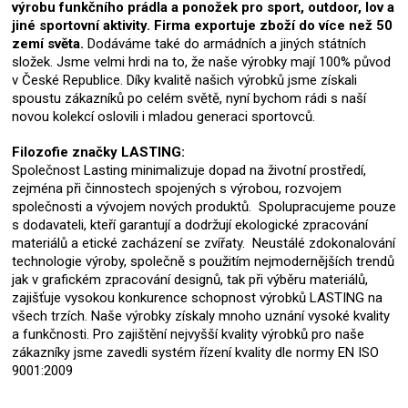
výrobu funkčního prádla a ponožek pro sport, outdoor, lov a
jiné sportovní aktivity. Firma exportuje zboží do více než 50
zemí světa.
Dodáváme také do armádních a jiných státních
složek. Jsme velmi hrdi na to, že naše výrobky mají 100% původ
v České Republice. Díky kvalitě našich výrobků jsme získali
spoustu zákazníků po celém světě, nyní bychom rádi s naší
novou kolekcí oslovili i mladou generaci sportovců.
Filozofie značky LASTING:
Společnost Lasting minimalizuje dopad na životní prostředí,
zejména při činnostech spojených s výrobou, rozvojem
společnosti a vývojem nových produktů. Spolupracujeme pouze
s dodavateli, kteří garantují a dodržují ekologické zpracování
materiálů a etické zacházení se zvířaty. Neustálé zdokonalování
technologie výroby, společně s použitím nejmodernějších trendů
jak v grafickém zpracování designů, tak při výběru materiálů,
zajišťuje vysokou konkurence schopnost výrobků LASTING na
všech trzích. Naše výrobky získaly mnoho uznání vysoké kvality
a funkčnosti. Pro zajištění nejvyšší kvality výrobků pro naše
zákazníky jsme zavedli systém řízení kvality dle normy EN ISO
9001:2009