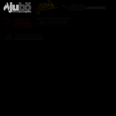
Odebírat newsletter
Vložte svůj e-mail a my vám budeme zasílat informace o
nových produktech na našem e-shopu.
E-mail
Vložením e-mailu souhlasíte s
podmínkami ochrany