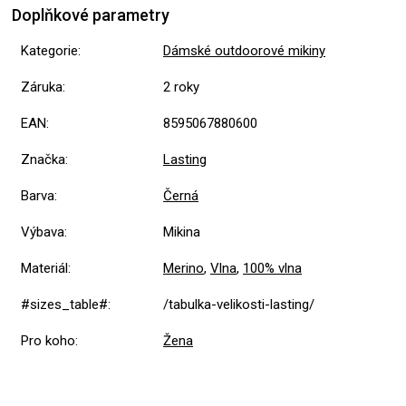
Doplňkové parametry
Kategorie
:
Dámské outdoorové mikiny
Záruka
:
2 roky
EAN
:
8595067880600
Značka
:
Lasting
Barva
:
Černá
Výbava
:
Mikina
Materiál
:
Merino
,
Vlna
,
100% vlna
#sizes_table#
:
/tabulka-velikosti-lasting/
Pro koho
:
Žena