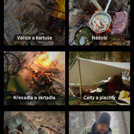
Vařiče a kartuše
Nádobí
Křesadla a škrtadla
Celty a plachty