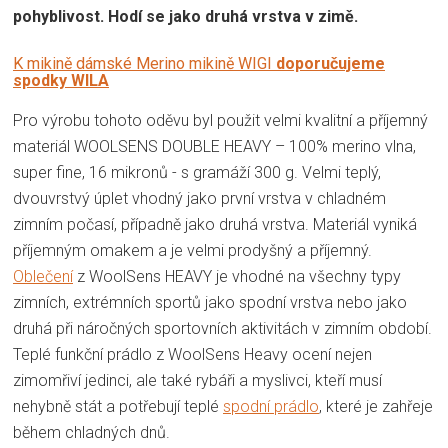
pohyblivost. Hodí se jako druhá vrstva v zimě.
K mikině dámské Merino mikině WIGI
doporučujeme
spodky WILA
Pro výrobu tohoto oděvu byl použit velmi kvalitní a příjemný
materiál WOOLSENS DOUBLE HEAVY – 100% merino vlna,
super fine, 16 mikronů - s gramáží 300 g. Velmi teplý,
dvouvrstvý úplet vhodný jako první vrstva v chladném
zimním počasí, případně jako druhá vrstva. Materiál vyniká
příjemným omakem a je velmi prodyšný a příjemný.
Oblečení
z WoolSens HEAVY je vhodné na všechny typy
zimních, ex­trémních spor­tů jako spodní vrstva nebo jako
druhá při náročných sportovních aktivitách v zimním období.
Teplé funkční prádlo z WoolSens Heavy ocení nejen
zimomřiví jedinci, ale také rybáři a myslivci, kteří musí
nehybně stát a potřebují teplé
spodní prádlo
, které je zahřeje
během chladných dnů.