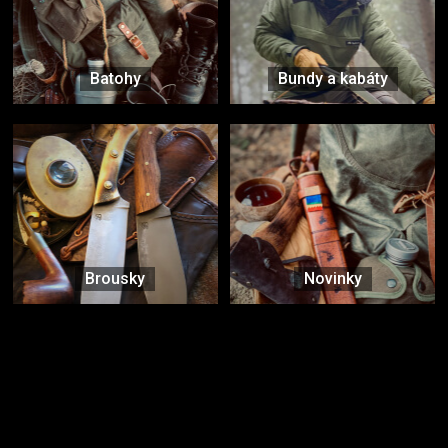
Batohy
Bundy a kabáty
Brousky
Novinky
Značky ověřené samotnou přírodou
další značky