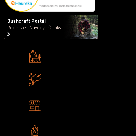
Bushcraft Portál
Recenze - Návody - Články
Rádi předáváme zkušenosti
Poradíme vám s výběrem
Zboží sami testujeme
U nás nekoupíte „zajíce v pytli“
2 kamenné prodejny
Navštivte nás v Praze a
Šumperku
Vlastní značka JuBö
Poctivá ruční výroba v ČR