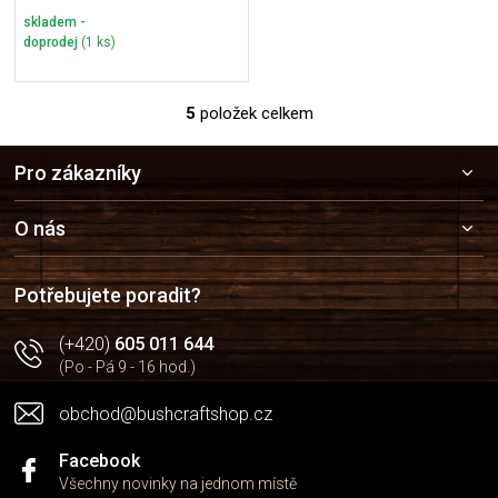
skladem -
doprodej
(1 ks)
5
položek celkem
O
v
Z
l
Pro zákazníky
á
á
p
d
a
a
O nás
c
t
í
í
p
Potřebujete poradit?
r
v
(+420)
605 011 644
k
(Po - Pá 9 - 16 hod.)
y
v
obchod@bushcraftshop.cz
ý
p
i
Facebook
s
Všechny novinky na jednom místě