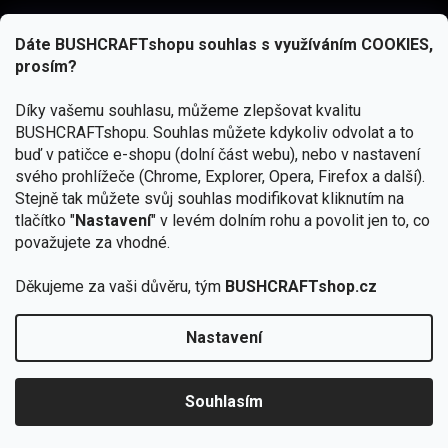
Dáte BUSHCRAFTshopu souhlas s využíváním COOKIES,
prosím?
Díky vašemu souhlasu, můžeme zlepšovat kvalitu
BUSHCRAFTshopu.
Souhlas můžete kdykoliv odvolat a to
buď v patičce e-shopu (dolní část webu), nebo v nastavení
svého prohlížeče (Chrome, Explorer, Opera, Firefox a další).
Stejně tak můžete svůj souhlas modifikovat kliknutím na
tlačítko "
Nastavení
" v levém dolním rohu a povolit jen to, co
Přihlásit se
považujete za vhodné.
Vložením e-mailu souhlasíte s
podmínkami ochrany osobních údajů
Děkujeme za vaši důvěru, tým
BUSHCRAFTshop.cz
Nastavení
Od 27.7. - 7.8. bude prodejna v Praze uzavřena.
Copyright 2026
BUSHCRAFTshop.cz
. Všechna práva
🏕️ Kupte do 12. 8. jakýkoliv produkt JuBö a
vyhrazena.
Upravit nastavení cookies
zapojte se do slosování o kurz s
Souhlasím
Krakenem.
VYBRAT JuBö »
Vytvořil Shoptet