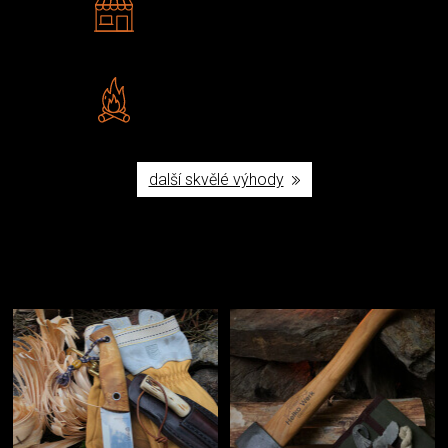
Navštivte nás v Praze a
Šumperku
Vlastní značka JuBö
Poctivá ruční výroba v ČR
další skvělé výhody
Užijte si to v přírodě
Vybavení, na které spoléháte nejčastěji