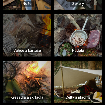
Nože
Sekery
Vařiče a kartuše
Nádobí
Křesadla a škrtadla
Celty a plachty