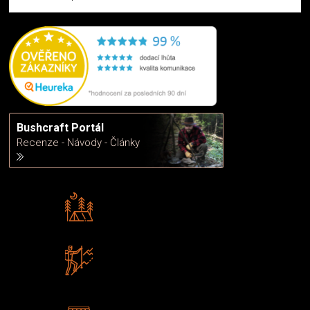
Bushcraft Portál
Recenze - Návody - Články
Rádi předáváme zkušenosti
Poradíme vám s výběrem
Zboží sami testujeme
U nás nekoupíte „zajíce v pytli“
2 kamenné prodejny