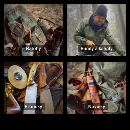
Batohy
Bundy a kabáty
Brousky
Novinky