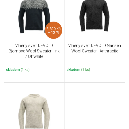
u
i
k
s
t
p
ů
r
5 390 Kč
o
–12 %
d
u
Vlněný svetr DEVOLD
Vlněný svetr DEVOLD Nansen
k
Bjornoya Wool Sweater - Ink
Wool Sweater - Anthracite
t
/ Offwhite
ů
skladem
(1 ks)
skladem
(1 ks)