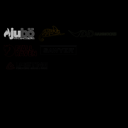
Značky ověřené samotnou přírodou
další značky
Odebírat newsletter
Vložte svůj e-mail a my vám budeme zasílat informace o
nových produktech na našem e-shopu.