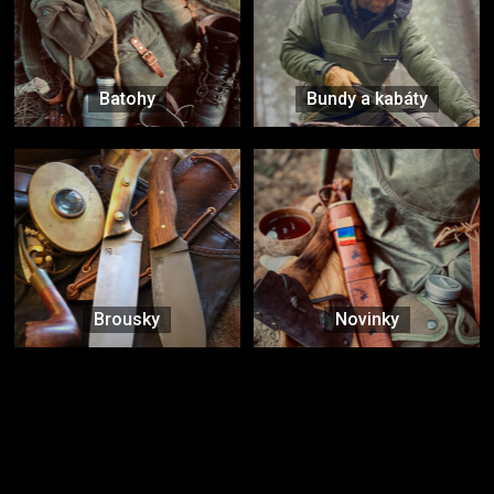
Batohy
Bundy a kabáty
Brousky
Novinky
Značky ověřené samotnou přírodou
další značky