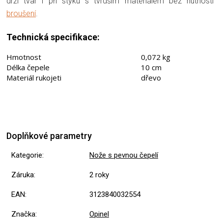
drží tvar i při styku s tvrdším materiálem bez nutnosti
broušení
.
Technická specifikace:
Hmotnost
0,072 kg
Délka čepele
10 cm
Materiál rukojeti
dřevo
Doplňkové parametry
Kategorie
:
Nože s pevnou čepelí
Záruka
:
2 roky
EAN
:
3123840032554
Značka
:
Opinel