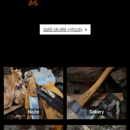
Poctivá ruční výroba v ČR
další skvělé výhody
Užijte si to v přírodě
Vybavení, na které spoléháte nejčastěji
Nože
Sekery