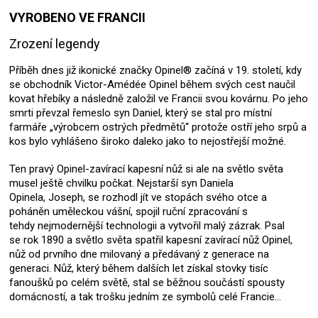
VYROBENO VE FRANCII
Zrození legendy
Příběh dnes již ikonické značky Opinel® začíná v 19. století, kdy
se obchodník Victor-Amédée Opinel během svých cest naučil
kovat hřebíky a následně založil ve Francii svou kovárnu. Po jeho
smrti převzal řemeslo syn Daniel, který se stal pro místní
farmáře „výrobcem ostrých předmětů“ protože ostří jeho srpů a
kos bylo vyhlášeno široko daleko jako to nejostřejší možné.
Ten pravý Opinel-zavírací kapesní nůž si ale na světlo světa
musel ještě chvilku počkat. Nejstarší syn Daniela
Opinela, Joseph, se rozhodl jít ve stopách svého otce a
poháněn uměleckou vášní, spojil ruční zpracování s
tehdy nejmodernější technologii a vytvořil malý zázrak. Psal
se rok 1890 a světlo světa spatřil kapesní zavírací nůž Opinel,
nůž od prvního dne milovaný a předávaný z generace na
generaci. Nůž, který během dalších let získal stovky tisíc
fanoušků po celém světě, stal se běžnou součástí spousty
domácností, a tak trošku jedním ze symbolů celé Francie…