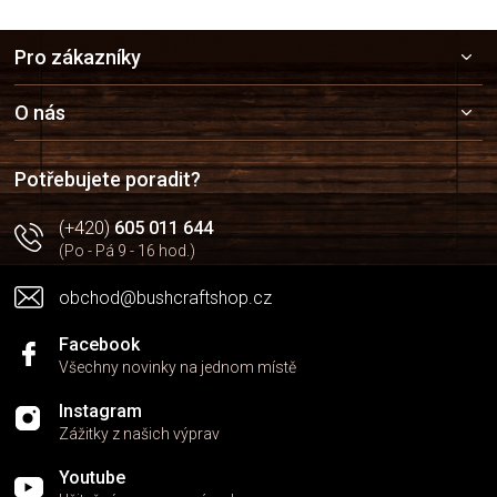
Z
Pro zákazníky
á
p
a
O nás
t
í
Potřebujete poradit?
(+420)
605 011 644
(Po - Pá 9 - 16 hod.)
obchod@bushcraftshop.cz
Facebook
Všechny novinky na jednom místě
Instagram
Zážitky z našich výprav
Youtube