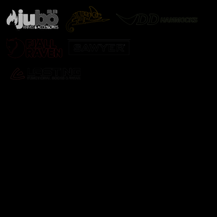
Odebírat newsletter
Vložte svůj e-mail a my vám budeme zasílat informace o
nových produktech na našem e-shopu.
E-mail
Vložením e-mailu souhlasíte s
podmínkami ochrany