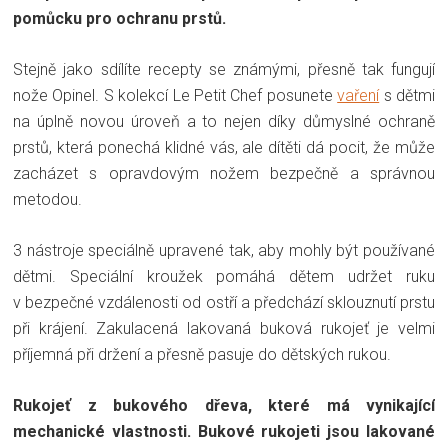
pomůcku pro ochranu prstů.
Stejně jako sdílíte recepty se známými, přesně tak fungují
nože Opinel. S kolekcí Le Petit Chef posunete
vaření
s dětmi
na úplně novou úroveň a to nejen díky důmyslné ochraně
prstů, která ponechá klidné vás, ale dítěti dá pocit, že může
zacházet s opravdovým nožem bezpečně a správnou
metodou.
3 nástroje speciálně upravené tak, aby mohly být používané
dětmi. Speciální kroužek pomáhá dětem udržet ruku
v bezpečné vzdálenosti od ostří a předchází sklouznutí prstu
při krájení. Zakulacená lakovaná buková rukojeť je velmi
příjemná při držení a přesně pasuje do dětských rukou.
Rukojeť z bukového dřeva, které má vynikající
mechanické vlastnosti. Bukové rukojeti jsou lakované