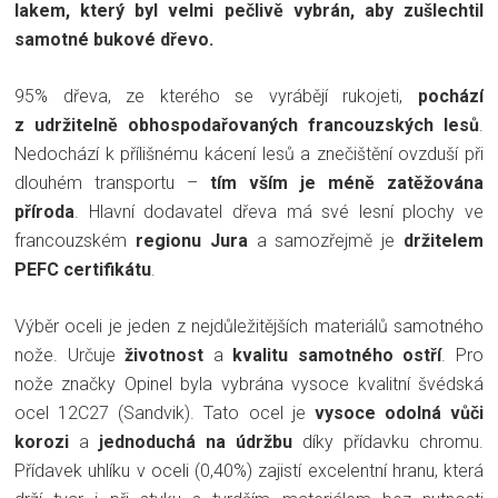
lakem, který byl velmi pečlivě vybrán, aby zušlechtil
samotné bukové dřevo.
95% dřeva, ze kterého se vyrábějí rukojeti,
pochází
z udržitelně obhospodařovaných francouzských lesů
.
Nedochází k přílišnému kácení lesů a znečištění ovzduší při
dlouhém transportu –
tím vším je méně zatěžována
příroda
. Hlavní dodavatel dřeva má své lesní plochy ve
francouzském
regionu Jura
a samozřejmě je
držitelem
PEFC certifikátu
.
Výběr oceli je jeden z nejdůležitějších materiálů samotného
nože. Určuje
životnost
a
kvalitu samotného ostří
. Pro
nože značky Opinel byla vybrána vysoce kvalitní švédská
ocel 12C27 (Sandvik). Tato ocel je
vysoce odolná vůči
korozi
a
jednoduchá na údržbu
díky přídavku chromu.
Přídavek uhlíku v oceli (0,40%) zajistí excelentní hranu, která