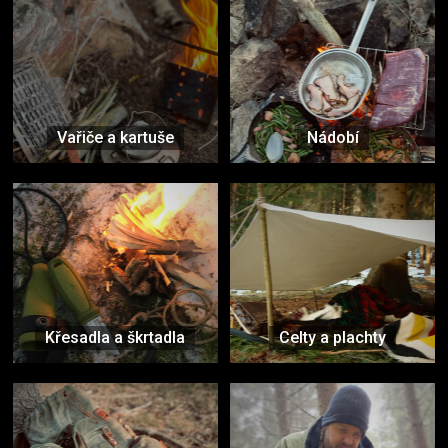
Vařiče a kartuše
Nádobí
Křesadla a škrtadla
Celty a plachty