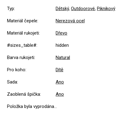
Typ
:
Dětský
,
Outdoorové
,
Piknikový
Materiál čepele
:
Nerezová ocel
Materiál rukojeti
:
Dřevo
#sizes_table#
:
hidden
Barva rukojeti
:
Natural
Pro koho
:
Dítě
Sada
:
Ano
Zaoblená špička
:
Ano
Položka byla vyprodána…