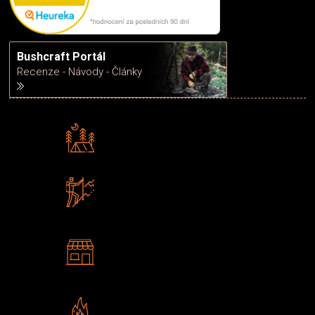
Bushcraft Portál
Recenze - Návody - Články
Rádi předáváme zkušenosti
Poradíme vám s výběrem
Zboží sami testujeme
U nás nekoupíte „zajíce v pytli“
2 kamenné prodejny
Navštivte nás v Praze a
Šumperku
Vlastní značka JuBö