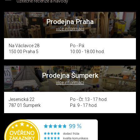
Užitečné recenze a návody
Prodejna Praha
více informací
Na Václavce 28
Po - Pá:
150 00 Praha 5
10:00 - 18:00 hod.
Prodejna Šumperk
více informací
Jesenická 22
Po - Čt: 13 - 17 hod.
787 01 Šumperk
Pá: 9 - 17 hod.