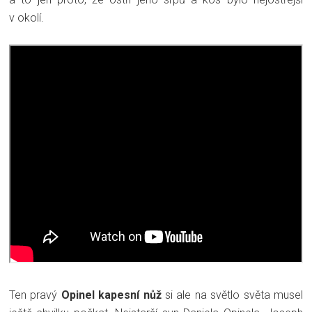
v okolí.
Ten pravý
Opinel kapesní nůž
si ale na světlo světa musel