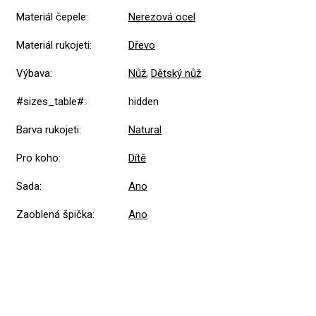
Materiál čepele
:
Nerezová ocel
Materiál rukojeti
:
Dřevo
Výbava
:
Nůž
,
Dětský nůž
#sizes_table#
:
hidden
Barva rukojeti
:
Natural
Pro koho
:
Dítě
Sada
:
Ano
Zaoblená špička
:
Ano