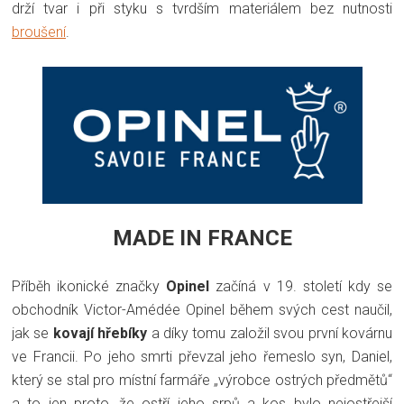
drží tvar i při styku s tvrdším materiálem bez nutnosti
broušení
.
MADE IN FRANCE
Příběh ikonické značky
Opinel
začíná v 19. století kdy se
obchodník Victor-Amédée Opinel během svých cest naučil,
jak se
kovají hřebíky
a díky tomu založil svou první kovárnu
ve Francii. Po jeho smrti převzal jeho řemeslo syn, Daniel,
který se stal pro místní farmáře „výrobce ostrých předmětů“
a to jen proto, že ostří jeho srpů a kos bylo nejostřejší