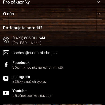
Pro zákazníky
á
p
a
O nás
t
í
Potřebujete poradit?
(+420)
605 011 644
(Po - Pá 9 - 16 hod.)
obchod@bushcraftshop.cz
Facebook
Všechny novinky na jednom místě
Instagram
Zážitky z našich výprav
Youtube
Užitečné recenze a návody