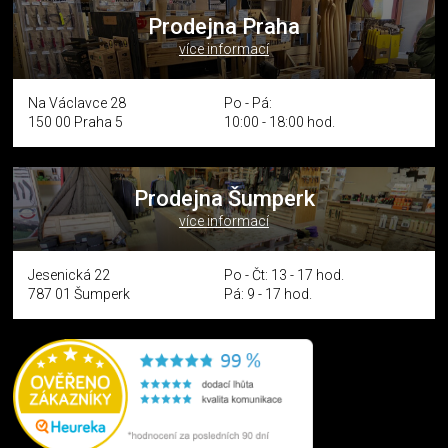
Prodejna Praha
více informací
Na Václavce 28
Po - Pá:
150 00 Praha 5
10:00 - 18:00 hod.
Prodejna Šumperk
více informací
Jesenická 22
Po - Čt: 13 - 17 hod.
787 01 Šumperk
Pá: 9 - 17 hod.