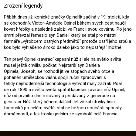
Zrození legendy
Příběh dnes již ikonické značky Opinel® začíná v 19. století, kdy
se obchodník Victor-Amédée Opinel během svých cest naučil
kovat hřebíky a následně založil ve Francii svou kovárnu. Po jeho
smrti převzal řemeslo syn Daniel, který se stal pro místní
farmáře „výrobcem ostrých předmětů“ protože ostří jeho srpů a
kos bylo vyhlášeno široko daleko jako to nejostřejší možné.
Ten pravý Opinel-zavírací kapesní nůž si ale na světlo světa
musel ještě chvilku počkat. Nejstarší syn Daniela
Opinela, Joseph, se rozhodl jít ve stopách svého otce a
poháněn uměleckou vášní, spojil ruční zpracování s
tehdy nejmodernější technologii a vytvořil malý zázrak. Psal
se rok 1890 a světlo světa spatřil kapesní zavírací nůž Opinel,
nůž od prvního dne milovaný a předávaný z generace na
generaci. Nůž, který během dalších let získal stovky tisíc
fanoušků po celém světě, stal se běžnou součástí spousty
domácností, a tak trošku jedním ze symbolů celé Francie…
Z