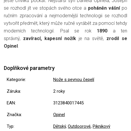
ještě chvilku počkat. Nejstarší syn Daniela Opinela, Joseph
se rozhodl jít ve stopách svého otce a
poháněn vášní
po
ručním zpracování a nejmodernější technologii se rozhodl
vytvořit předmět, který může ručně vyrábět za pomocí tehdy
moderních technologií. Psal se rok
1890
a ten
správný,
zavírací, kapesní nožík
je na světě,
zrodil se
Opinel
.
Doplňkové parametry
Kategorie
:
Nože s pevnou čepelí
Záruka
:
2 roky
EAN
:
3123840017445
Značka
:
Opinel
Typ
:
Dětský
,
Outdoorové
,
Piknikový