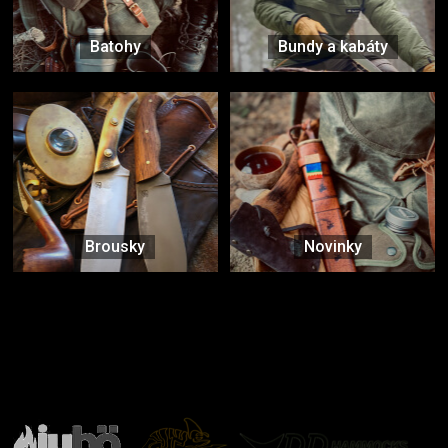
Batohy
Bundy a kabáty
Brousky
Novinky
Značky ověřené samotnou přírodou
další značky