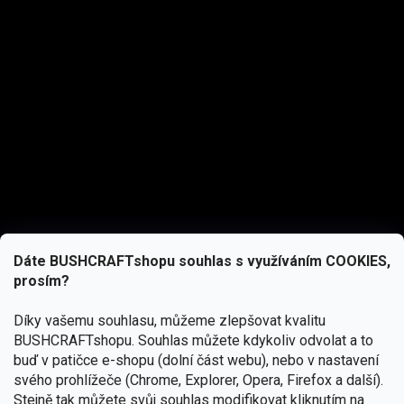
Dáte BUSHCRAFTshopu souhlas s využíváním COOKIES,
prosím?
Díky vašemu souhlasu, můžeme zlepšovat kvalitu
BUSHCRAFTshopu.
Souhlas můžete kdykoliv odvolat a to
buď v patičce e-shopu (dolní část webu), nebo v nastavení
svého prohlížeče (Chrome, Explorer, Opera, Firefox a další).
Stejně tak můžete svůj souhlas modifikovat kliknutím na