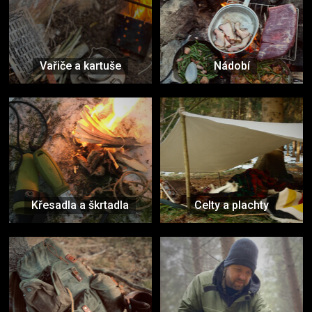
Vařiče a kartuše
Nádobí
Křesadla a škrtadla
Celty a plachty