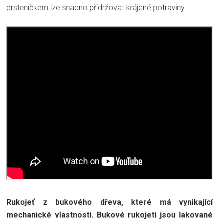
prsteníčkem lze snadno přidržovat krájené potraviny .
Rukojeť z bukového dřeva, které má vynikající
mechanické vlastnosti. Bukové rukojeti jsou lakované