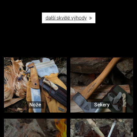
další skvělé výhody
Užijte si to v přírodě
Vybavení, na které spoléháte nejčastěji
Nože
Sekery