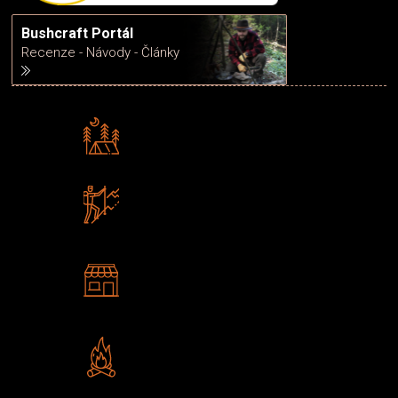
Bushcraft Portál
Recenze - Návody - Články
Rádi předáváme zkušenosti
Poradíme vám s výběrem
Zboží sami testujeme
U nás nekoupíte „zajíce v pytli“
2 kamenné prodejny
Navštivte nás v Praze a
Šumperku
Vlastní značka JuBö
Poctivá ruční výroba v ČR