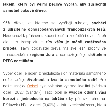
lakem, který byl velmi pečlivě vybrán, aby zušlechtil
samotné bukové dřevo.
95% dřeva, ze kterého se vyrábějí rukojeti,
pochází
z udržitelně obhospodařovaných francouzských lesů
.
Nedochází k přílišnému kácení lesů a znečištění ovzduší při
dlouhém transportu –
tím vším je méně zatěžována
příroda
. Hlavní dodavatel dřeva má své lesní plochy ve
francouzském
regionu Jura
a samozřejmě je
držitelem
PEFC certifikátu
.
Výběr oceli je jeden z nejdůležitějších materiálů samotného
nože. Určuje
životnost
a
kvalitu samotného ostří
. Pro
nože značky
Opinel
byla vybrána vysoce kvalitní švédská
ocel 12C27 (Sandvik). Tato ocel je
vysoce odolná vůči
korozi
a
jednoduchá na údržbu
díky přídavku chromu.
Přídavek uhlíku v oceli (0,40%) zajistí excelentní hranu, která