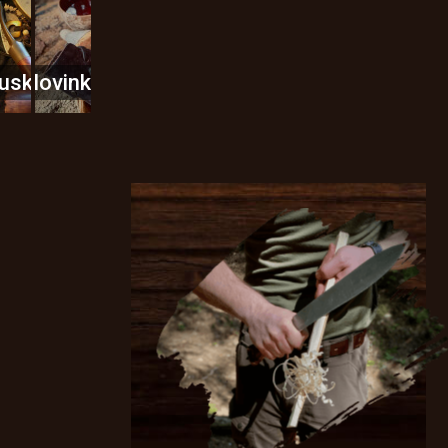
usky
Novinky