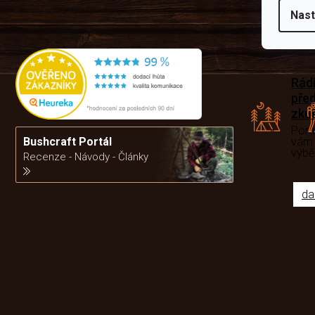
Nast
Rád
pře
zku
Por
vám
Bushcraft Portál
výb
Recenze - Návody - Články
da