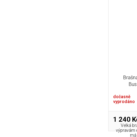
Brašn
Bus
dočasně
vyprodáno
1 240 K
Velká b
výpravám d
má 