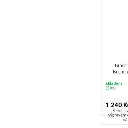
Brašn
Bushcr
skladem
(2 ks)
1 240 K
Velká b
výpravám d
má 