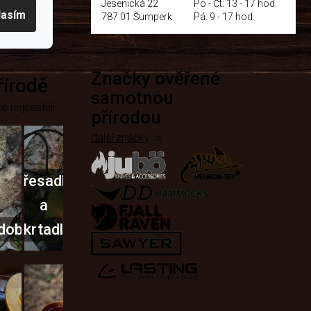
Jesenická 22
Po - Čt: 13 - 17 hod.
lasím
787 01 Šumperk
Pá: 9 - 17 hod.
Značky ověřené
přírodě
samotnou
e nejčastěji
přírodou
další značky
Křesadla
a
dobí
škrtadla