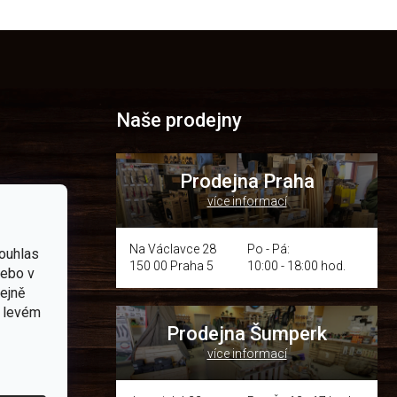
Naše prodejny
Prodejna Praha
více informací
p.cz
Na Václavce 28
Po - Pá:
ouhlas
150 00 Praha 5
10:00 - 18:00 hod.
nebo v
om místě
tejně
v levém
Prodejna Šumperk
více informací
y