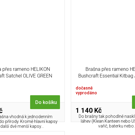
a přes rameno HELIKON
Brašna přes rameno H
aft Satchel OLIVE GREEN
Bushcraft Essential Kitba
GREEN
dočasně
vyprodáno
Do košíku
1 140 Kč
č
Do brašny tak pohodlně naskl
rašna vhodná k jednodenním
láhev (Klean Kanteen nebo US
o přírody. Kromě hlavní kapsy
vařič, baterku nebo..
další dvě menší kapsy...