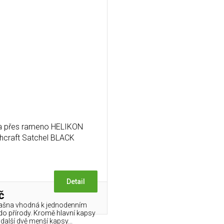
a přes rameno HELIKON
hcraft Satchel BLACK
Detail
č
rašna vhodná k jednodenním
o přírody. Kromě hlavní kapsy
další dvě menší kapsy...