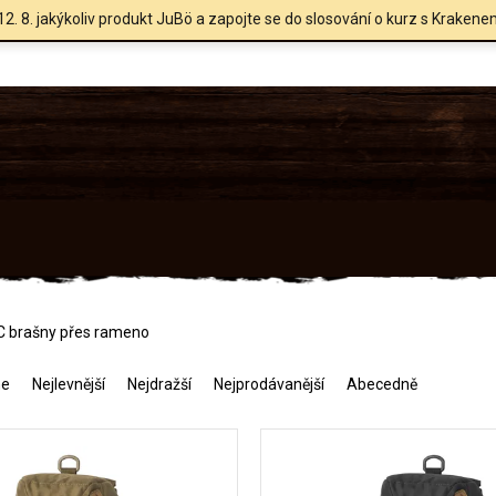
12. 8. jakýkoliv produkt JuBö a zapojte se do slosování o kurz s Krakene
C brašny přes rameno
me
Nejlevnější
Nejdražší
Nejprodávanější
Abecedně