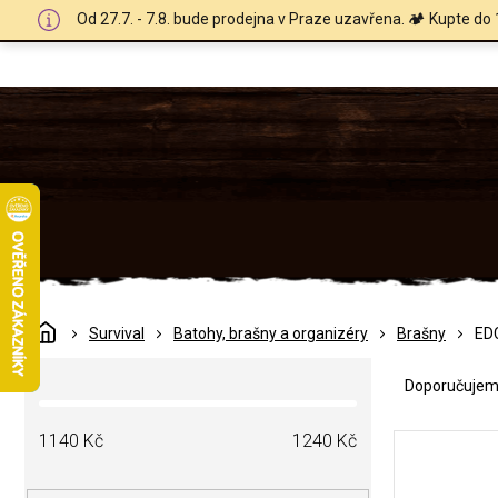
Přejít
Od 27.7. - 7.8. bude prodejna v Praze uzavřena. 🏕️ Kupte do 
na
obsah
Domů
Survival
Batohy, brašny a organizéry
Brašny
ED
Ř
P
a
Doporučuje
o
z
s
e
V
t
1140
Kč
1240
Kč
n
ý
r
í
p
a