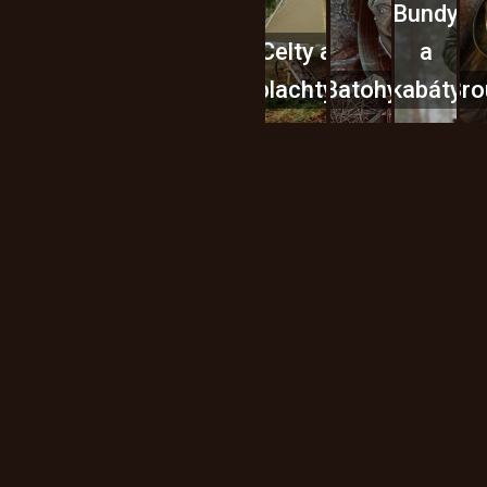
Bundy
Celty a
a
plachty
Batohy
kabáty
Bro
Instagram
h produktech na našem e-
údajů