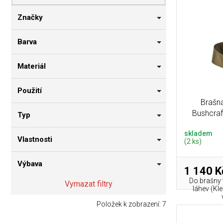
p
i
n
r
s
n
Značky
o
p
í
d
r
p
Barva
u
o
a
k
d
n
Materiál
t
u
e
ů
k
l
Použití
t
Brašn
ů
Bushcraf
Typ
skladem
Vlastnosti
(2 ks)
Výbava
1 140 K
Do brašny 
Vymazat filtry
láhev (Kl
Položek k zobrazení:
7