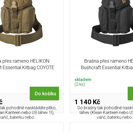
a přes rameno HELIKON
Brašna přes rameno H
t Essential Kitbag COYOTE
Bushcraft Essential Kit
skladem
(2 ks)
Do košíku
č
1 140 Kč
tak pohodlně naskládáte pítko,
Do brašny tak pohodlně naskl
ean Kanteen nebo US láhev 1l),
láhev (Klean Kanteen nebo US
vařič, baterku nebo...
vařič, baterku nebo..