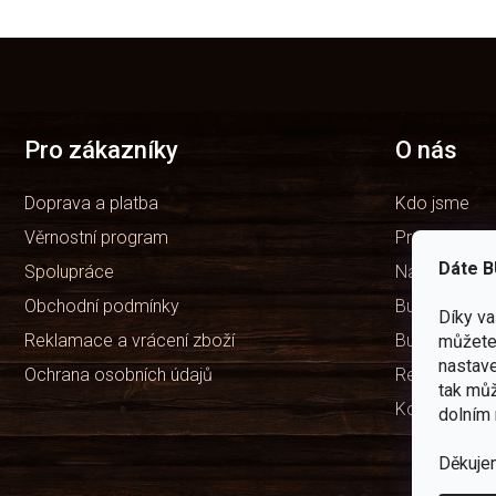
Z
á
p
a
t
Pro zákazníky
O nás
í
Doprava a platba
Kdo jsme
Věrnostní program
Prodejny
Dáte B
Spolupráce
Naše značka
Obchodní podmínky
Bushcraft ví
Díky v
Reklamace a vrácení zboží
Bushcraft Po
můžete 
nastave
Ochrana osobních údajů
Recenze ob
tak můž
Kontakty
dolním 
Děkuje