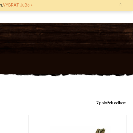
m.
VYBRAT JuBö »
7
položek celkem