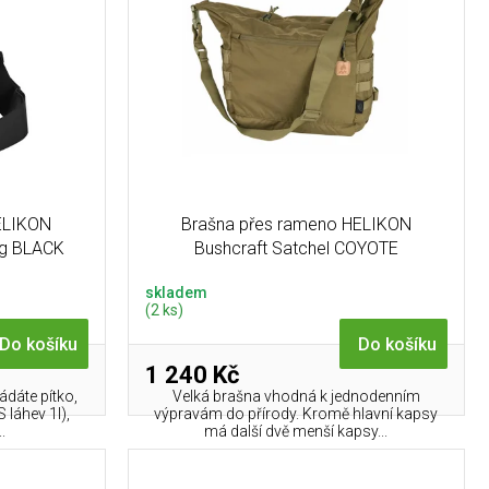
ELIKON
Brašna přes rameno HELIKON
bag BLACK
Bushcraft Satchel COYOTE
skladem
(2 ks)
Do košíku
Do košíku
1 240 Kč
ádáte pítko,
Velká brašna vhodná k jednodenním
 láhev 1l),
výpravám do přírody. Kromě hlavní kapsy
.
má další dvě menší kapsy...