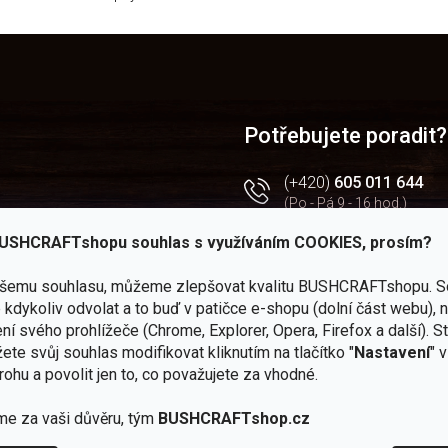
O
v
l
á
d
a
Potřebujete poradit?
c
í
(+420)
605 011 644
p
(Po - Pá 9 - 16 hod.)
r
v
USHCRAFTshopu souhlas s využíváním COOKIES, prosím?
 — JuBö
obchod@bushcraftsho
k
y
kendy
v
ašemu souhlasu, můžeme zlepšovat kvalitu BUSHCRAFTshopu.
S
Facebook
ý
rtál
kdykoliv odvolat a to buď v patičce e-shopu (dolní část webu), 
Všechny novinky na jedn
p
ní svého prohlížeče (Chrome, Explorer, Opera, Firefox a další). S
chodu
i
Instagram
ete svůj souhlas modifikovat kliknutím na tlačítko "
Nastavení
" 
s
Zážitky z našich výprav
rohu a povolit jen to, co považujete za vhodné.
u
Youtube
me za vaši důvěru, tým
BUSHCRAFTshop.cz
Užitečné recenze a návod