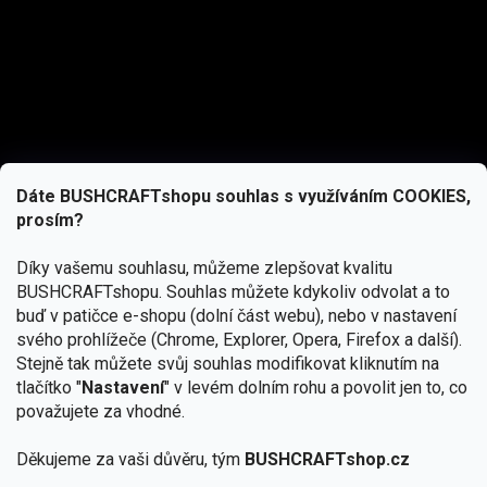
Dáte BUSHCRAFTshopu souhlas s využíváním COOKIES,
prosím?
Díky vašemu souhlasu, můžeme zlepšovat kvalitu
BUSHCRAFTshopu.
Souhlas můžete kdykoliv odvolat a to
buď v patičce e-shopu (dolní část webu), nebo v nastavení
svého prohlížeče (Chrome, Explorer, Opera, Firefox a další).
Stejně tak můžete svůj souhlas modifikovat kliknutím na
tlačítko "
Nastavení
" v levém dolním rohu a povolit jen to, co
Přihlásit se
považujete za vhodné.
Vložením e-mailu souhlasíte s
podmínkami ochrany osobních údajů
Děkujeme za vaši důvěru, tým
BUSHCRAFTshop.cz