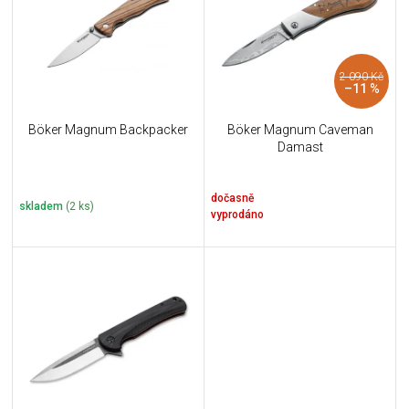
i
k
s
t
p
ů
r
2 090 Kč
o
–11 %
d
u
Böker Magnum Backpacker
Böker Magnum Caveman
k
Damast
t
ů
dočasně
skladem
(2 ks)
vyprodáno