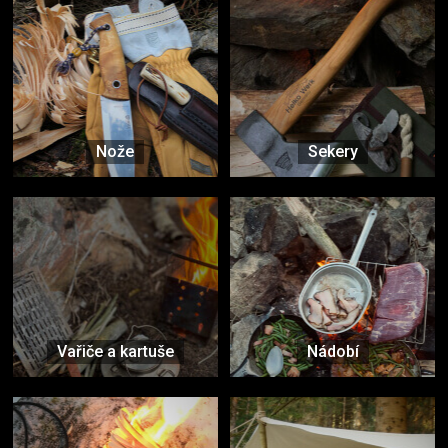
Nože
Sekery
Vařiče a kartuše
Nádobí