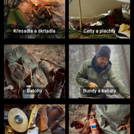
Křesadla a škrtadla
Celty a plachty
Batohy
Bundy a kabáty