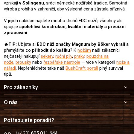
vznikají
v Solingenu
, srdci německé nožířské tradice. Samotná
výroba probíhá v zahraničí, aby výsledná cena zůstala příznivá.
V jejich nabídce najdete mnoho druhů EDC nožů, všechny ale
spojuje
spolehlivá konstrukce, kvalitní materiály a precizní
zpracování
.
🔥TIP:
Už jste si
EDC nůž
značky Magnum by Böker
vybrali
a
přemýšlíte
co přihodit do košíku
? K
nožům
naši zákazníci
nejčastěji nakupují
sekery
,
ruční pily
,
praky
,
pouzdra na
nože
,
brousky
nebo
řezbářské nástroje
— více v kategorii
nože a
nářadí
.
Nepřehlédněte také náš
BushCraft portál
plný survival
tipů.
Z
Pro zákazníky
á
p
a
O nás
t
í
Potřebujete poradit?
(+420)
605 011 644