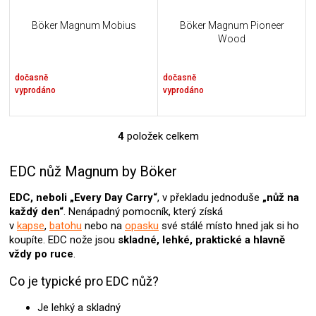
Böker Magnum Mobius
Böker Magnum Pioneer
Wood
dočasně
dočasně
vyprodáno
vyprodáno
4
položek celkem
O
v
l
EDC nůž Magnum by Böker
á
d
EDC, neboli „Every Day Carry“
, v překladu jednoduše
„nůž na
a
každý den“
. Nenápadný pomocník, který získá
c
v
kapse
,
batohu
nebo na
opasku
své stálé místo hned jak si ho
í
koupíte. EDC nože jsou
skladné, lehké, praktické a hlavně
p
vždy po ruce
.
r
v
Co je typické pro EDC nůž?
k
y
Je lehký a skladný
v