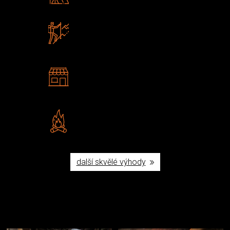
Poradíme vám s výběrem
Zboží sami testujeme
U nás nekoupíte „zajíce v pytli“
2 kamenné prodejny
Navštivte nás v Praze a
Šumperku
Vlastní značka JuBö
Poctivá ruční výroba v ČR
další skvělé výhody
Užijte si to v přírodě
Vybavení, na které spoléháte nejčastěji