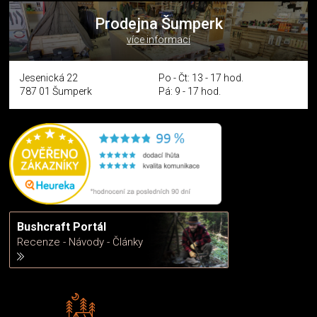
Prodejna Šumperk
více informací
Jesenická 22
Po - Čt: 13 - 17 hod.
787 01 Šumperk
Pá: 9 - 17 hod.
Bushcraft Portál
Recenze - Návody - Články
Rádi předáváme zkušenosti