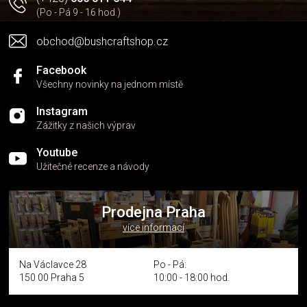
(Po - Pá 9 - 16 hod.)
obchod@bushcraftshop.cz
Facebook
Všechny novinky na jednom místě
Instagram
Zážitky z našich výprav
Youtube
Užitečné recenze a návody
Prodejna Praha
více informací
Na Václavce 28
Po - Pá:
150 00 Praha 5
10:00 - 18:00 hod.