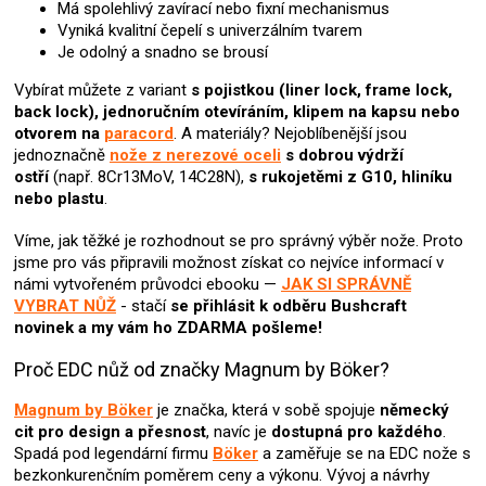
Má spolehlivý zavírací nebo fixní mechanismus
ý
Vyniká kvalitní čepelí s univerzálním tvarem
p
Je odolný a snadno se brousí
i
s
Vybírat můžete z variant
s pojistkou (liner lock, frame lock,
u
back lock), jednoručním otevíráním, klipem na kapsu nebo
otvorem na
paracord
. A materiály? Nejoblíbenější jsou
jednoznačně
nože z nerezové oceli
s dobrou výdrží
ostří
(např. 8Cr13MoV, 14C28N),
s rukojetěmi z G10, hliníku
nebo plastu
.
Víme, jak těžké je rozhodnout se pro správný výběr nože. Proto
jsme pro vás připravili možnost získat co nejvíce informací v
námi vytvořeném průvodci ebooku —
JAK SI SPRÁVNĚ
VYBRAT NŮŽ
- stačí
se přihlásit k odběru Bushcraft
novinek
a my vám ho ZDARMA pošleme!
Proč EDC nůž od značky Magnum by Böker?
Magnum by Böker
je značka, která v sobě spojuje
německý
cit pro design a přesnost
, navíc je
dostupná pro každého
.
Spadá pod legendární firmu
Böker
a zaměřuje se na EDC nože s
bezkonkurenčním poměrem ceny a výkonu. Vývoj a návrhy