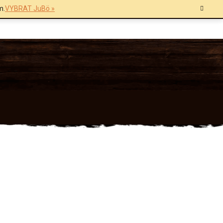
m.
VYBRAT JuBö »