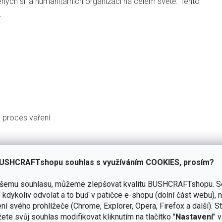
ených sil a humanitárních organizací na celém světě. Tento
.
e proces vaření
USHCRAFTshopu souhlas s využíváním COOKIES, prosím?
oho let
ašemu souhlasu, můžeme zlepšovat kvalitu BUSHCRAFTshopu.
S
oření, turistika nebo horolezectví, ale také jako nedílná
kdykoliv odvolat a to buď v patičce e-shopu (dolní část webu), 
ní svého prohlížeče (Chrome, Explorer, Opera, Firefox a další). S
árních organizací na celém světě. Tento suchý líh a vařič dnes
ete svůj souhlas modifikovat kliknutím na tlačítko "
Nastavení
" 