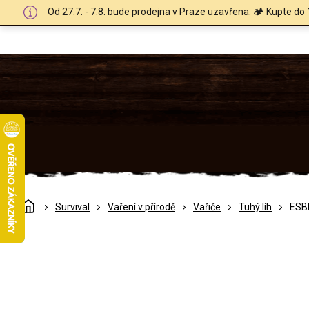
Přejít
Od 27.7. - 7.8. bude prodejna v Praze uzavřena. 🏕️ Kupte do 
na
obsah
Domů
Survival
Vaření v přírodě
Vařiče
Tuhý líh
ESBI