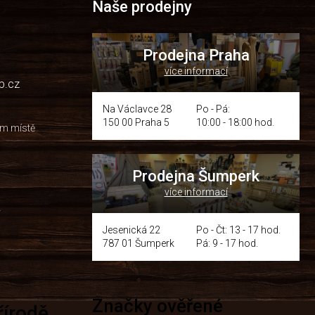
Naše prodejny
Prodejna Praha
více informací
p.cz
Na Václavce 28
Po - Pá:
150 00 Praha 5
10:00 - 18:00 hod.
om místě
Prodejna Šumperk
více informací
y
Jesenická 22
Po - Čt: 13 - 17 hod.
787 01 Šumperk
Pá: 9 - 17 hod.
Značky ověřené
přírodě