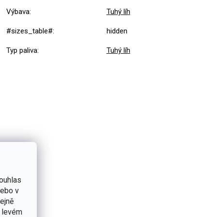
Výbava
:
Tuhý líh
#sizes_table#
:
hidden
Typ paliva
:
Tuhý líh
ouhlas
nebo v
tejně
v levém