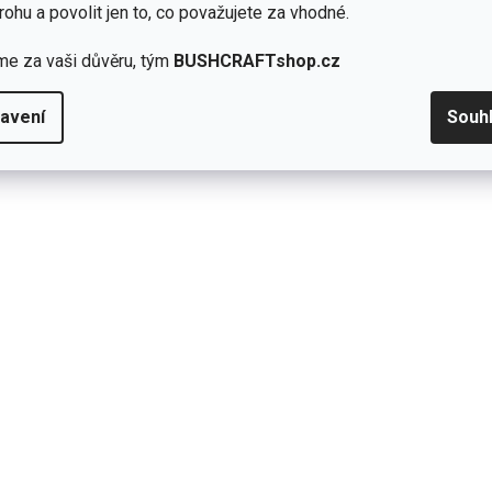
rohu a povolit jen to, co považujete za vhodné.
me za vaši důvěru, tým
BUSHCRAFTshop.cz
avení
Souh
Prostě lihové kostky, dostatečný počet z
é
ní
u
15.5.2025
Hodnocení produktu je 5 z 5 h
1x
0x
k.
0x
0x
0x