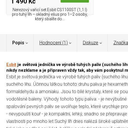
1 490 Kč
Nerezový vařicí set Esbit CS1100ST (1,1 l)
pro tuhý líh – skladný ešus pro 1–2 osoby,
který sbalíte do...
Popis
Hodnocení (1)
Diskuze
Značk
Esbit
je světová jednička ve výrobě tuhých paliv (suchého li
nikdy nezklame a je připraven vždy tak, aby vám poskytnul 
Esbit je světová jednička ve výrobě tuhých paliv (suchého lihu
suchého lihu. Účinnou látkou tohoto druhu paliva je hexameth
formaldehydu a amoniaku. Jsou to bílé krystaly, které se použ
vodotěsně baleny. Výhody tohoto typu paliva: - je nevýbušné - 
spalování pevných paliv se uvolňuje teplo, které urychluje p
- nevypouští kouř - je kompaktní, lehký, snadno se přepravuj
vlastnosti po mnoho let Suchý líh dnes nalézá široké uplatněn