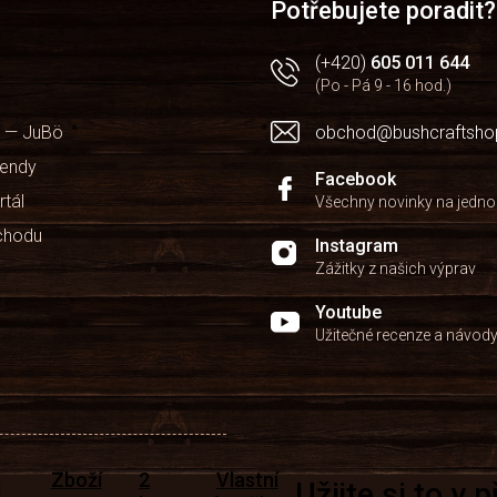
Potřebujete poradit?
(+420)
605 011 644
(Po - Pá 9 - 16 hod.)
 — JuBö
obchod@bushcraftsho
kendy
Facebook
rtál
Všechny novinky na jedn
chodu
Instagram
Zážitky z našich výprav
Youtube
Užitečné recenze a návod
Zboží
2
Vlastní
Užijte si to v 
i