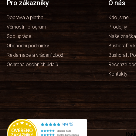
t
Pro zákazníky
O nás
í
Doprava a platba
Kdo jsme
Věrnostní program
Prodejny
Spolupráce
Naše značka
Obchodní podmínky
Bushcraft ví
Reklamace a vrácení zboží
Bushcraft Po
Ochrana osobních údajů
Recenze ob
Kontakty
Rád