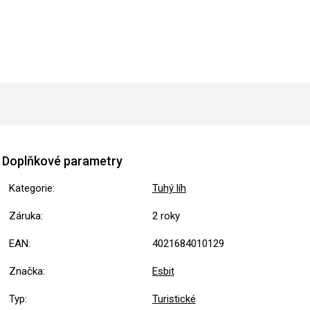
Doplňkové parametry
Kategorie
:
Tuhý líh
Záruka
:
2 roky
EAN
:
4021684010129
Značka
:
Esbit
Typ
:
Turistické