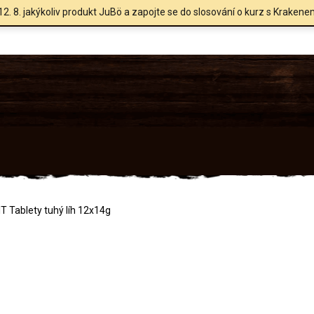
12. 8. jakýkoliv produkt JuBö a zapojte se do slosování o kurz s Krakene
T Tablety tuhý líh 12x14g