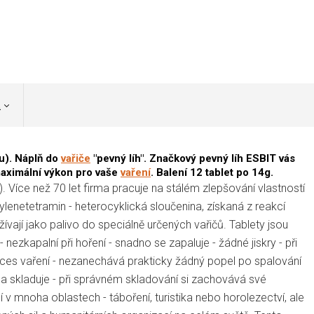
a
hu). Náplň do
vařiče
"pevný líh". Značkový pevný líh ESBIT vás
maximální výkon pro vaše
vaření
. Balení 12 tablet po 14g.
). Více než 70 let firma pracuje na stálém zlepšování vlastností
ylenetetramin - heterocyklická sloučenina, získaná z reakcí
ívají jako palivo do speciálně určených vařičů. Tablety jsou
nezkapalní při hoření - snadno se zapaluje - žádné jiskry - při
roces vaření - nezanechává prakticky žádný popel po spalování
e a skladuje - při správném skladování si zachovává své
í v mnoha oblastech - táboření, turistika nebo horolezectví, ale