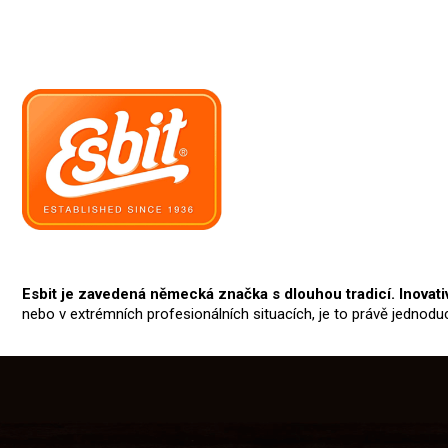
Esbit je zavedená německá značka s dlouhou tradicí. Inovati
nebo v extrémních profesionálních situacích, je to právě jednoduch
Z
á
p
a