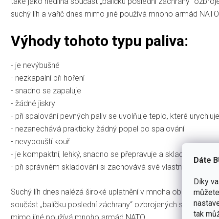
také jako nedílná součást „balíčku poslední záchrany“ ozbroj
suchý líh a vařič dnes mimo jiné používá mnoho armád NATO
Výhody tohoto typu paliva:
- je nevýbušné
- nezkapalní při hoření
- snadno se zapaluje
- žádné jiskry
- při spalování pevných paliv se uvolňuje teplo, které urychluj
- nezanechává prakticky žádný popel po spalování
- nevypouští kouř
- je kompaktní, lehký, snadno se přepravuje a skladuje
Dáte B
- při správném skladování si zachovává své vlastnosti po mn
Díky v
Suchý líh dnes nalézá široké uplatnění v mnoha oblastech - táb
můžete 
nastave
součást „balíčku poslední záchrany“ ozbrojených sil a humanit
tak můž
mimo jiné používá mnoho armád NATO.