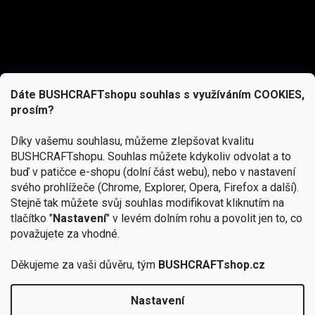
Dáte BUSHCRAFTshopu souhlas s využíváním COOKIES,
prosím?
Díky vašemu souhlasu, můžeme zlepšovat kvalitu
BUSHCRAFTshopu.
Souhlas můžete kdykoliv odvolat a to
buď v patičce e-shopu (dolní část webu), nebo v nastavení
svého prohlížeče (Chrome, Explorer, Opera, Firefox a další).
Stejně tak můžete svůj souhlas modifikovat kliknutím na
tlačítko "
Nastavení
" v levém dolním rohu a povolit jen to, co
Přihlásit se
považujete za vhodné.
Vložením e-mailu souhlasíte s
Děkujeme za vaši důvěru, tým
BUSHCRAFTshop.cz
podmínkami ochrany osobních údajů
Nastavení
Od 27.7. - 7.8. bude prodejna v Praze uzavřena.