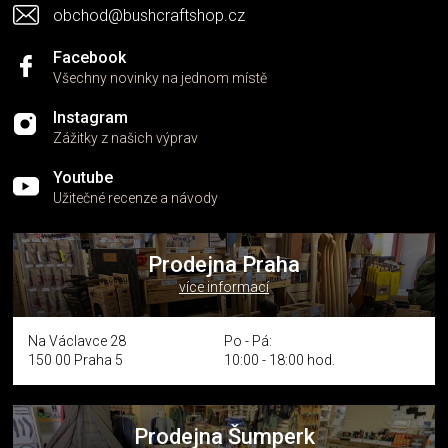
obchod@bushcraftshop.cz
ý
p
i
Facebook
s
Všechny novinky na jednom místě
u
Instagram
Zážitky z našich výprav
Youtube
Užitečné recenze a návody
Prodejna Praha
více informací
Na Václavce 28
Po - Pá:
150 00 Praha 5
10:00 - 18:00 hod.
Prodejna Šumperk