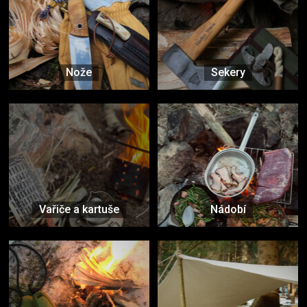
Nože
Sekery
Vařiče a kartuše
Nádobí