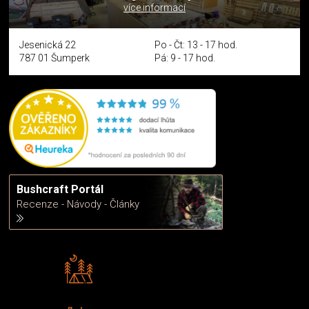
více informací
Jesenická 22
Po - Čt: 13 - 17 hod.
787 01 Šumperk
Pá: 9 - 17 hod.
Bushcraft Portál
Recenze - Návody - Články
Rádi předáváme zkušenosti
Poradíme vám s výběrem