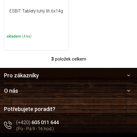
ESBIT Tablety tuhý líh 6x14g
skladem
(4 ks)
3
položek celkem
O
v
Z
l
Pro zákazníky
á
á
p
d
a
a
O nás
c
t
í
í
p
Potřebujete poradit?
r
v
(+420)
605 011 644
k
(Po - Pá 9 - 16 hod.)
y
v