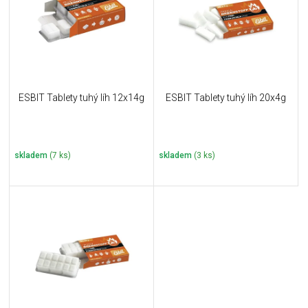
i
k
s
t
p
ů
r
o
d
u
ESBIT Tablety tuhý líh 12x14g
ESBIT Tablety tuhý líh 20x4g
k
t
ů
skladem
(7 ks)
skladem
(3 ks)