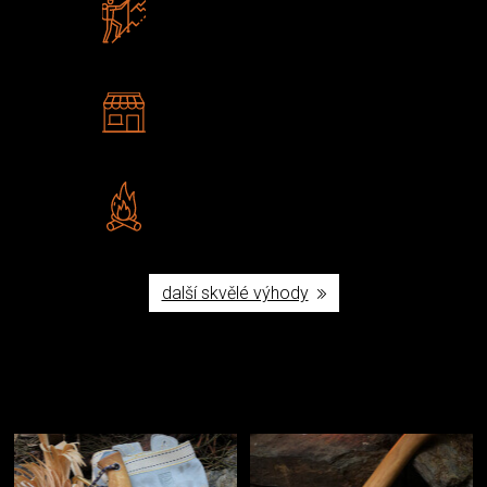
Zboží sami testujeme
U nás nekoupíte „zajíce v pytli“
2 kamenné prodejny
Navštivte nás v Praze a
Šumperku
Vlastní značka JuBö
Poctivá ruční výroba v ČR
další skvělé výhody
Užijte si to v přírodě
Vybavení, na které spoléháte nejčastěji