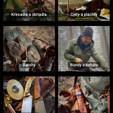
Křesadla a škrtadla
Celty a plachty
Batohy
Bundy a kabáty