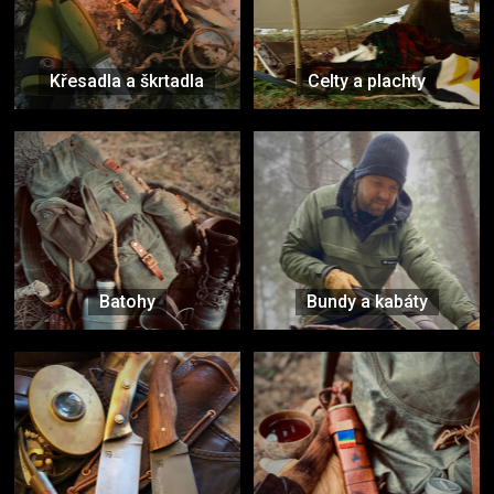
Křesadla a škrtadla
Celty a plachty
Batohy
Bundy a kabáty