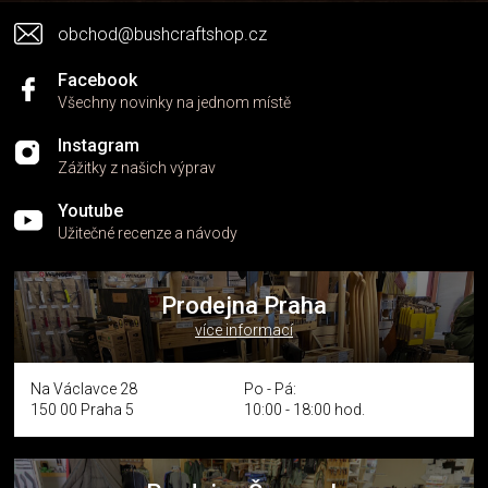
v
obchod@bushcraftshop.cz
ý
p
i
Facebook
s
Všechny novinky na jednom místě
u
Instagram
Zážitky z našich výprav
Youtube
Užitečné recenze a návody
Prodejna Praha
více informací
Na Václavce 28
Po - Pá:
150 00 Praha 5
10:00 - 18:00 hod.