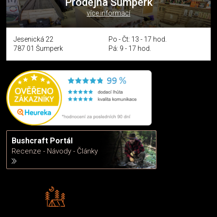
Prodejna Šumperk
více informací
Jesenická 22
Po - Čt: 13 - 17 hod.
787 01 Šumperk
Pá: 9 - 17 hod.
Bushcraft Portál
Recenze - Návody - Články
Rádi předáváme zkušenosti
Poradíme vám s výběrem