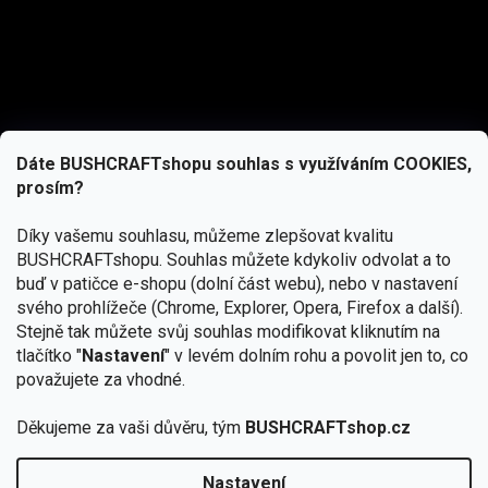
Dáte BUSHCRAFTshopu souhlas s využíváním COOKIES,
prosím?
Díky vašemu souhlasu, můžeme zlepšovat kvalitu
BUSHCRAFTshopu.
Souhlas můžete kdykoliv odvolat a to
buď v patičce e-shopu (dolní část webu), nebo v nastavení
svého prohlížeče (Chrome, Explorer, Opera, Firefox a další).
Stejně tak můžete svůj souhlas modifikovat kliknutím na
tlačítko "
Nastavení
" v levém dolním rohu a povolit jen to, co
Přihlásit se
považujete za vhodné.
Vložením e-mailu souhlasíte s
Děkujeme za vaši důvěru, tým
BUSHCRAFTshop.cz
podmínkami ochrany osobních údajů
Nastavení