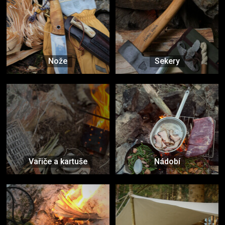
Nože
Sekery
Vařiče a kartuše
Nádobí