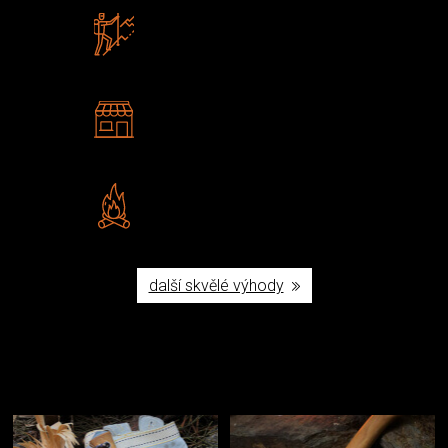
Zboží sami testujeme
U nás nekoupíte „zajíce v pytli“
2 kamenné prodejny
Navštivte nás v Praze a
Šumperku
Vlastní značka JuBö
Poctivá ruční výroba v ČR
další skvělé výhody
Užijte si to v přírodě
Vybavení, na které spoléháte nejčastěji