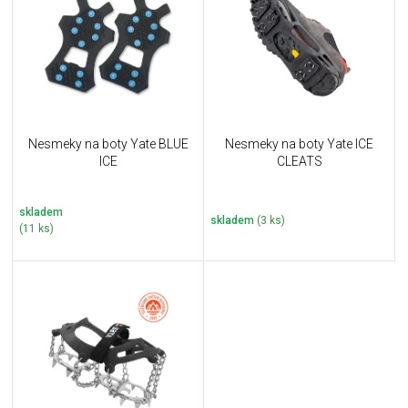
u
i
k
s
t
p
ů
r
o
d
u
Nesmeky na boty Yate BLUE
Nesmeky na boty Yate ICE
k
ICE
CLEATS
t
ů
skladem
skladem
(3 ks)
(11 ks)