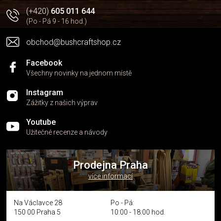
(+420)
605 011 644
(Po - Pá 9 - 16 hod.)
obchod@bushcraftshop.cz
Facebook
Všechny novinky na jednom místě
Instagram
Zážitky z našich výprav
Youtube
Užitečné recenze a návody
Prodejna Praha
více informací
Na Václavce 28
Po - Pá:
150 00 Praha 5
10:00 - 18:00 hod.