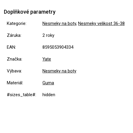
Doplňkové parametry
Kategorie
:
Nesmeky na boty
,
Nesmeky velikost 36-38
Záruka
:
2 roky
EAN
:
8595053904334
Značka
:
Yate
Výbava
:
Nesmeky na boty
Materiál
:
Guma
#sizes_table#
:
hidden