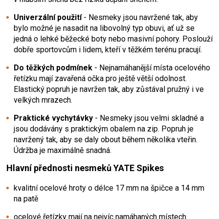
Univerzální použití
- Nesmeky jsou navržené tak, aby
bylo možné je nasadit na libovolný typ obuvi, ať už se
jedná o lehké běžecké boty nebo masivní pohory. Poslouží
dobře sportovcům i lidem, kteří v těžkém terénu pracují.
Do těžkých podmínek
- Nejnamáhanější místa ocelového
řetízku mají zavařená očka pro ještě větší odolnost.
Elastický popruh je navržen tak, aby zůstával pružný i ve
velkých mrazech.
Praktické vychytávky
- Nesmeky jsou velmi skladné a
jsou dodávány s praktickým obalem na zip. Popruh je
navržený tak, aby se daly obout během několika vteřin.
Údržba je maximálně snadná.
Hlavní přednosti nesmeků YATE Spikes
kvalitní ocelové hroty o délce 17 mm na špičce a 14 mm
na patě
ocelové řetízky mají na nejvíc namáhaných místech