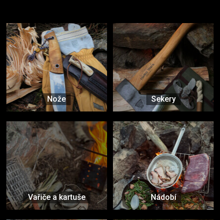
Vybavení, na které spoléháte nejčastěji
Nože
Sekery
Vařiče a kartuše
Nádobí