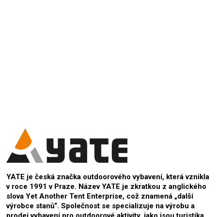
Přidat hodnocení
YATE je česká značka outdoorového vybavení, která vznikla
v roce 1991 v Praze. Název YATE je zkratkou z anglického
slova Yet Another Tent Enterprise, což znamená „další
výrobce stanů“. Společnost se specializuje na výrobu a
prodej vybavení pro outdoorové aktivity, jako jsou turistika,