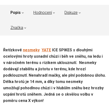
Popis
Hodnocení
Diskuze
Značka
Řetízkové
nesmeky
YATE
ICE SPIKES s dlouhými
ocelovými hroty usnadní chůzi i běh ve sněhu, na ledu i
v náročném terénu s rizikem uklouznutí. Nesmeky
dodávají stabilitu a jistotu v terénu, kde hrozí
podklouznutí. Nenahradí mačky, ale plní podobnou úlohu.
Délka hrotů je 14 mm, a díky tomu nesmeky
umožňují pohodlnou chůzi i v hlubším sněhu bez hrozby
ucpání hrotů sněhem. Jedná se o skvělou volbu v
poměru cena X výkon!