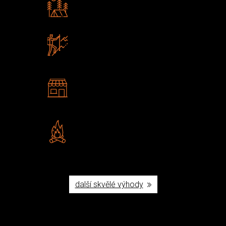
Rádi předáváme zkušenosti
Poradíme vám s výběrem
Zboží sami testujeme
U nás nekoupíte „zajíce v pytli“
2 kamenné prodejny
Navštivte nás v Praze a
Šumperku
Vlastní značka JuBö
Poctivá ruční výroba v ČR
další skvělé výhody
Užijte si to v přírodě