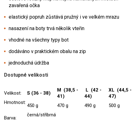
zavařená očka
elastický popruh zůstává pružný i ve velkém mrazu
nasazení na boty trvá několik vteřin
vhodné na všechny typy bot
dodáváno v praktickém obalu na zip
jednoduchá údržba
Dostupné velikosti
M (38,5 -
L (42 -
XL (44,5 -
Velikost:
S (36 - 38)
41)
44)
47)
Hmotnost:
450 g
470 g
490 g
500 g
černá/stříbrná
Barva: