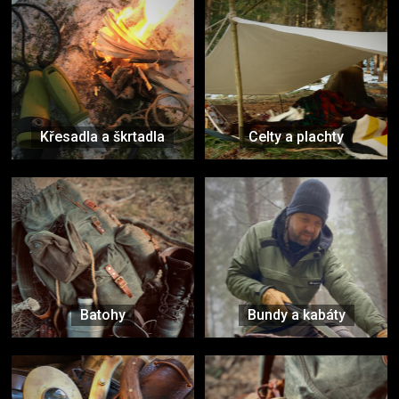
Křesadla a škrtadla
Celty a plachty
Batohy
Bundy a kabáty