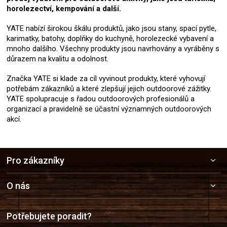
horolezectví, kempování a další.
YATE nabízí širokou škálu produktů, jako jsou stany, spací pytle,
karimatky, batohy, doplňky do kuchyně, horolezecké vybavení a
mnoho dalšího. Všechny produkty jsou navrhovány a vyráběny s
důrazem na kvalitu a odolnost.
Značka YATE si klade za cíl vyvinout produkty, které vyhovují
potřebám zákazníků a které zlepšují jejich outdoorové zážitky.
YATE spolupracuje s řadou outdoorových profesionálů a
organizací a pravidelně se účastní významných outdoorových
akcí.
Z
Pro zákazníky
á
p
a
O nás
t
í
Potřebujete poradit?