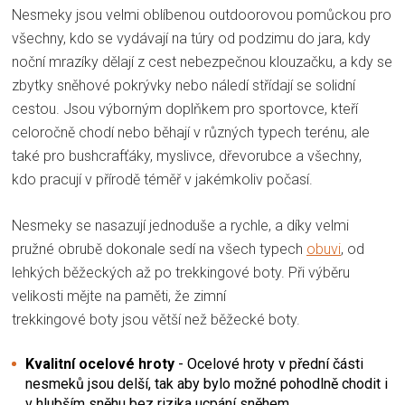
Nesmeky jsou velmi oblíbenou outdoorovou pomůckou pro
všechny, kdo se vydávají na túry od podzimu do jara, kdy
noční mrazíky dělají z cest nebezpečnou klouzačku, a kdy se
zbytky sněhové pokrývky nebo náledí střídají se solidní
cestou. Jsou výborným doplňkem pro sportovce, kteří
celoročně chodí nebo běhají v různých typech terénu, ale
také pro bushcrafťáky, myslivce, dřevorubce a všechny,
kdo pracují v přírodě téměř v jakémkoliv počasí.
Nesmeky se nasazují jednoduše a rychle, a díky velmi
pružné obrubě dokonale sedí na všech typech
obuvi
, od
lehkých běžeckých až po trekkingové boty. Při výběru
velikosti mějte na paměti, že zimní
trekkingové boty jsou větší než běžecké boty.
Kvalitní ocelové hroty
- Ocelové hroty v přední části
nesmeků jsou delší, tak aby bylo možné pohodlně chodit i
v hlubším sněhu bez rizika ucpání sněhem.