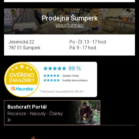
Prodejna Šumperk
více informací
Jesenická 22
Po - Čt: 13 - 17 hod.
787 01 Šumperk
Pá: 9 - 17 hod.
Bushcraft Portál
Recenze - Návody - Články