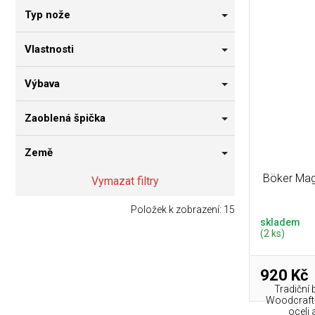
Typ nože
Vlastnosti
Výbava
Zaoblená špička
Země
Böker Ma
Vymazat filtry
Položek k zobrazení:
15
skladem
(2 ks)
920 Kč
Tradiční
Woodcraft 
oceli 