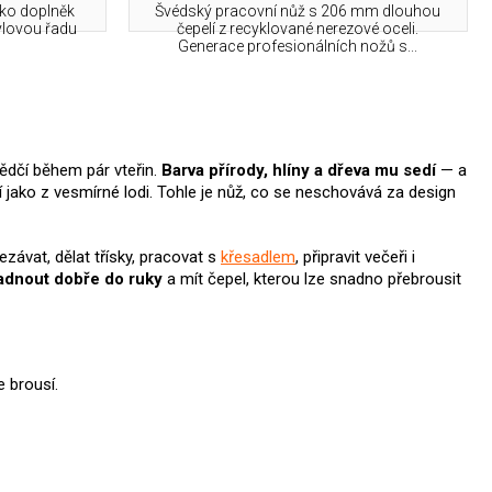
ko doplněk
Švédský pracovní nůž s 206 mm dlouhou
ylovou řadu
čepelí z recyklované nerezové oceli.
Generace profesionálních nožů s...
vědčí během pár vteřin.
Barva přírody, hlíny a dřeva mu sedí
— a
bí jako z vesmírné lodi. Tohle je nůž, co se neschovává za design
řezávat, dělat třísky, pracovat s
křesadlem
, připravit večeři i
padnout dobře do ruky
a mít čepel, kterou lze snadno přebrousit
 brousí.