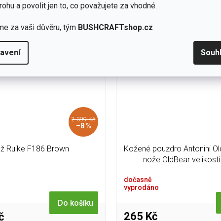
cm čepelí z odolné 440B oceli a
od Bökeru kombinuje nerezov
rohu a povolit jen to, co považujete za vhodné.
akkawood rukojetí,...
oceli 440A s elegantní dře
me za vaši důvěru, tým
BUSHCRAFTshop.cz
avení
Souh
2 399 Kč
–8 %
ž Ruike F186 Brown
Kožené pouzdro Antonini Ol
nože OldBear velikostí
dočasně
vyprodáno
Do košíku
265 Kč
č