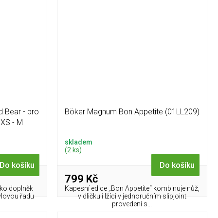
d Bear - pro
Böker Magnum Bon Appetite (01LL209)
 XS - M
skladem
(2 ks)
Do košíku
Do košíku
799 Kč
ko doplněk
Kapesní edice „Bon Appetite“ kombinuje nůž,
ylovou řadu
vidličku i lžíci v jednoručním slipjoint
provedení s...