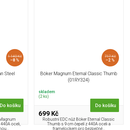
1 140 Kč
717 Kč
–8 %
–2 %
n Steel
Böker Magnum Eternal Classic Thumb
(01RY324)
skladem
(2 ks)
Do košíku
Do košíku
699 Kč
r Magnum
Robustní EDC nůž Böker Eternal Classic
 440A oceli,
Thumb s 9 cm čepelí z 440A oceli a
ou...
framelockem pro bezpečné...