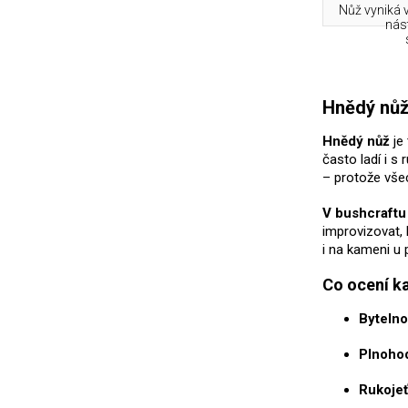
Nůž vyniká v
nás
Hnědý nů
Hnědý nůž
je 
často ladí i s
– protože všec
V bushcraftu
improvizovat,
i na kameni u 
Co ocení ka
Bytelno
Plnohod
Rukojeť,