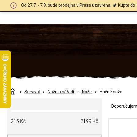
Přejít
Od 27.7. - 7.8. bude prodejna v Praze uzavřena. 🏕️ Kupte do 
na
obsah
Domů
Survival
Nože a nářadí
Nože
Hnědé nože
Ř
P
a
Doporučuje
o
z
s
e
V
t
215
Kč
2199
Kč
n
ý
r
í
p
a