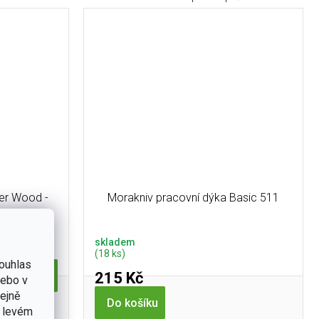
er Wood -
Morakniv pracovní dýka Basic 511
skladem
(18 ks)
ouhlas
215 Kč
Do košíku
nebo v
tejně
Do košíku
rother Wood
v levém