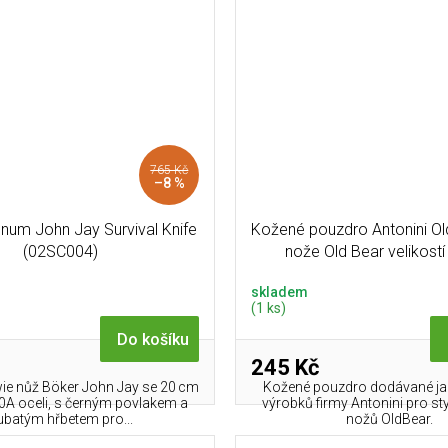
765 Kč
–8 %
um John Jay Survival Knife
Kožené pouzdro Antonini Ol
(02SC004)
nože Old Bear velikostí
skladem
(1 ks)
Do košíku
245 Kč
ie nůž Böker John Jay se 20 cm
Kožené pouzdro dodávané ja
40A oceli, s černým povlakem a
výrobků firmy Antonini pro st
ubatým hřbetem pro...
nožů OldBear.