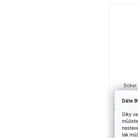
Böker
Dáte B
skladem
(2 ks)
Díky v
můžete 
1 050 K
nastave
Magnum Pak
tak můž