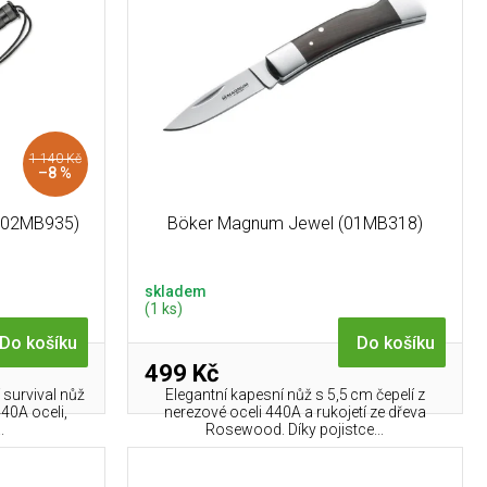
1 140 Kč
–8 %
 (02MB935)
Böker Magnum Jewel (01MB318)
skladem
(1 ks)
Do košíku
Do košíku
499 Kč
 survival nůž
Elegantní kapesní nůž s 5,5 cm čepelí z
440A oceli,
nerezové oceli 440A a rukojetí ze dřeva
.
Rosewood. Díky pojistce...