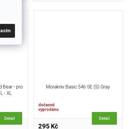
ou čepel z
věnou...
lasím
d Bear - pro
Morakniv Basic 546 SE (S) Gray
 L - XL
dočasně
vyprodáno
Detail
Detail
295 Kč