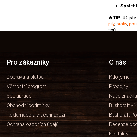
Spolehl
🔥TIP:
Už jste
pily
,
praky
,
pou
tipů.
Z
á
p
a
t
Pro zákazníky
O nás
í
Doprava a platba
Kdo jsme
Věrnostní program
Prodejny
Spolupráce
Naše značka
Obchodní podmínky
Bushcraft ví
Reklamace a vrácení zboží
Bushcraft Po
Ochrana osobních údajů
Recenze ob
Kontakty