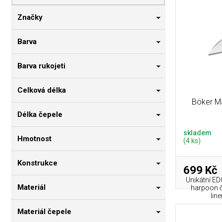
p
i
n
r
s
n
Značky
o
p
í
d
r
p
Barva
u
o
a
k
d
n
Barva rukojeti
t
u
e
ů
k
l
Celková délka
t
Böker M
ů
Délka čepele
skladem
Hmotnost
(4 ks)
Konstrukce
699 Kč
Unikátní E
Materiál
harpoon če
lin
Materiál čepele