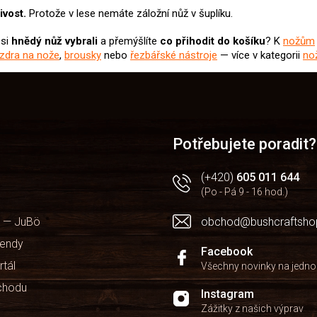
ivost.
Protože v lese nemáte záložní nůž v šuplíku.
 si
hnědý nůž
vybrali
a přemýšlíte
co přihodit do košíku
? K
nožům
zdra na nože
,
brousky
nebo
řezbářské nástroje
— více v kategorii
no
Potřebujete poradit?
(+420)
605 011 644
(Po - Pá 9 - 16 hod.)
 — JuBö
obchod@bushcraftsho
kendy
Facebook
rtál
Všechny novinky na jedn
chodu
Instagram
Zážitky z našich výprav