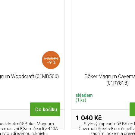
1 020 Kč
–9 %
gnum Woodcraft (01MB506)
Böker Magnum Cavema
(01RY818)
skladem
(1 ks)
Do košíku
1 040 Kč
 backlock nůž Böker Magnum
Stylový kapesní nůž Böke
s masivní 8,8 cm čepelí z 440A
Caveman Steel s 8 cm čepelí z
a rytou dřevěnou rukojetí...
zadním lockem a dřevěn