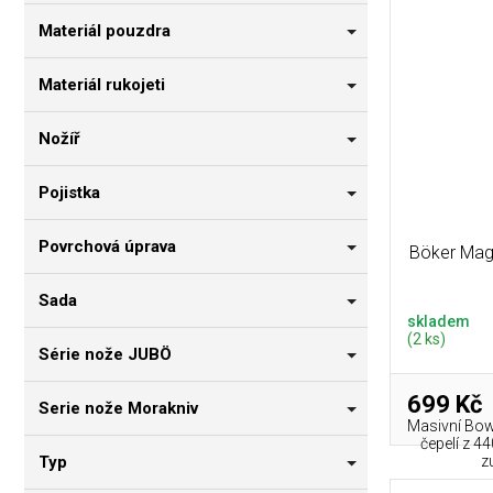
Materiál pouzdra
Materiál rukojeti
Nožíř
Pojistka
Povrchová úprava
Böker Magn
Sada
skladem
(2 ks)
Série nože JUBÖ
699 Kč
Serie nože Morakniv
Masivní Bow
čepelí z 4
Typ
z