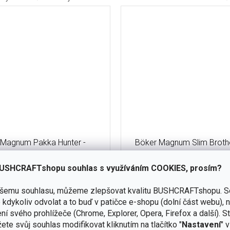
 Magnum Pakka Hunter -
Böker Magnum Slim Broth
01MB700
01MB723
USHCRAFTshopu souhlas s využíváním COOKIES, prosím?
skladem
(2 ks)
ašemu souhlasu, můžeme zlepšovat kvalitu BUSHCRAFTshopu.
S
Do košíku
kdykoliv odvolat a to buď v patičce e-shopu (dolní část webu), 
č
750 Kč
ní svého prohlížeče (Chrome, Explorer, Opera, Firefox a další). S
ka Hunter je robustní zavírací
Zavírací nůž Magnum Slim B
ete svůj souhlas modifikovat kliknutím na tlačítko "
Nastavení
" 