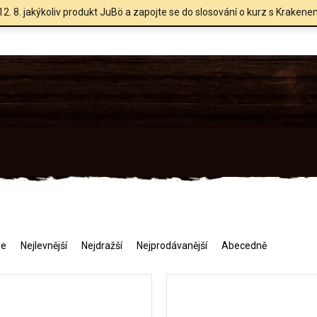
12. 8. jakýkoliv produkt JuBö a zapojte se do slosování o kurz s Krakene
me
Nejlevnější
Nejdražší
Nejprodávanější
Abecedně