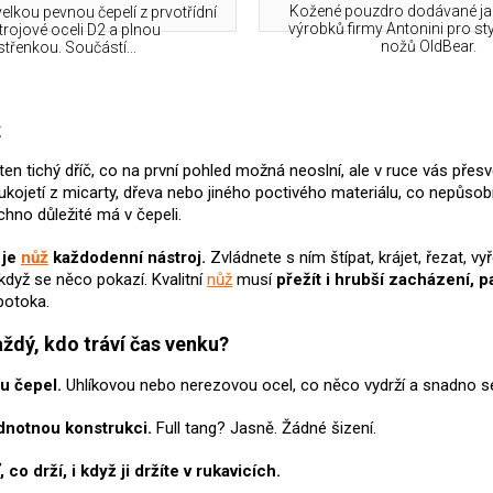
Kožené pouzdro dodávané ja
elkou pevnou čepelí z prvotřídní
výrobků firmy Antonini pro st
trojové oceli D2 a plnou
nožů OldBear.
střenkou. Součástí...
O
v
ž
l
á
ten tichý dříč, co na první pohled možná neoslní, ale v ruce vás přes
d
 rukojetí z micarty, dřeva nebo jiného poctivého materiálu, co nepůso
a
hno důležité má v čepeli.
c
í
 je
nůž
každodenní nástroj.
Zvládnete s ním štípat, krájet, řezat, vy
p
 když se něco pokazí.
Kvalitní
nůž
musí
přežít i hrubší zacházení, 
r
v
potoka.
k
ždý, kdo tráví čas venku?
y
v
ý
u čepel.
Uhlíkovou nebo nerezovou ocel, co něco vydrží a snadno se
p
i
notnou konstrukci.
Full tang? Jasně. Žádné šizení.
s
u
 co drží, i když ji držíte v rukavicích.