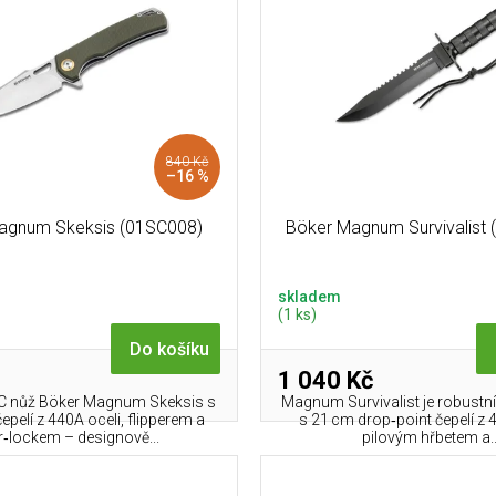
840 Kč
–16 %
agnum Skeksis (01SC008)
Böker Magnum Survivalist
skladem
(1 ks)
Do košíku
1 040 Kč
DC nůž Böker Magnum Skeksis s
Magnum Survivalist je robustní
pelí z 440A oceli, flipperem a
s 21 cm drop‑point čepelí z 
er‑lockem – designově...
pilovým hřbetem a..