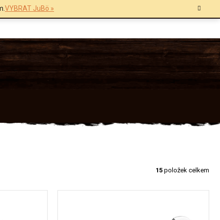
m.
VYBRAT JuBö »
15
položek celkem