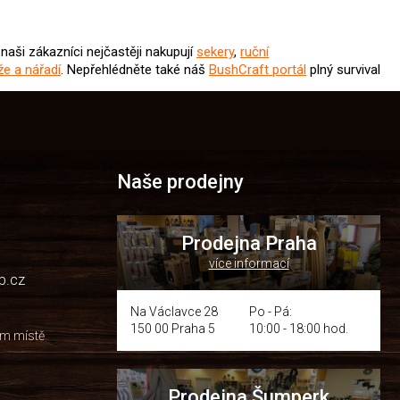
naši zákazníci nejčastěji nakupují
sekery
,
ruční
že a nářadí
. Nepřehlédněte také náš
BushCraft portál
plný survival
Naše prodejny
Prodejna Praha
více informací
p.cz
Na Václavce 28
Po - Pá:
150 00 Praha 5
10:00 - 18:00 hod.
om místě
Prodejna Šumperk