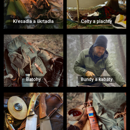
Křesadla a škrtadla
Celty a plachty
Batohy
Bundy a kabáty