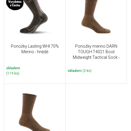
u
i
k
s
t
p
ů
r
o
d
u
Ponožky Lasting WHI 70%
Ponožky merino DARN
k
Merino - hnědé
TOUGH T4021 Boot
t
Midweight Tactical Sock -
ů
Coyote Brown
skladem
skladem
(3 ks)
(119 ks)