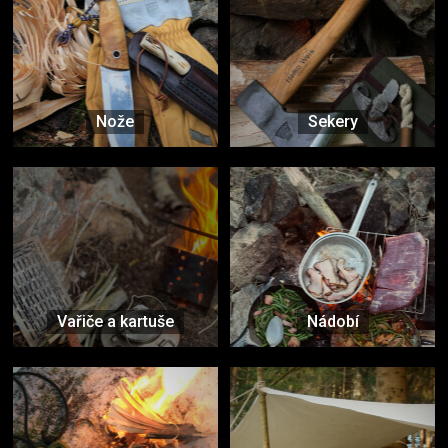
Nože
Sekery
Vařiče a kartuše
Nádobí