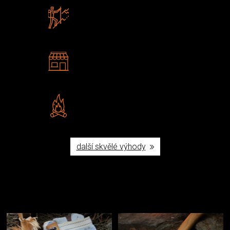
Zboží sami testujeme
U nás nekoupíte „zajíce v pytli“
2 kamenné prodejny
Navštivte nás v Praze a
Šumperku
Vlastní značka JuBö
Poctivá ruční výroba v ČR
další skvělé výhody
Užijte si to v přírodě
Vybavení, na které spoléháte nejčastěji