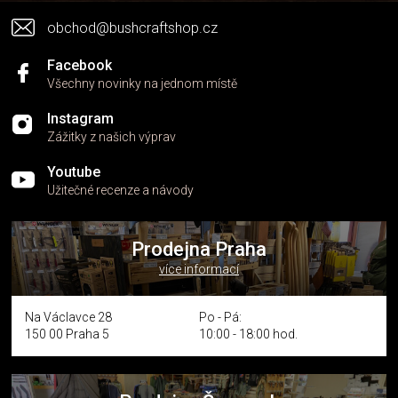
v
obchod@bushcraftshop.cz
ý
p
i
Facebook
s
Všechny novinky na jednom místě
u
Instagram
Zážitky z našich výprav
Youtube
Užitečné recenze a návody
Prodejna Praha
více informací
Na Václavce 28
Po - Pá:
150 00 Praha 5
10:00 - 18:00 hod.