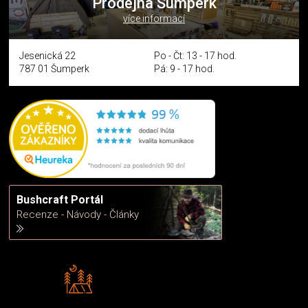
Prodejna Šumperk
více informací
Jesenická 22
Po - Čt: 13 - 17 hod.
787 01 Šumperk
Pá: 9 - 17 hod.
Bushcraft Portál
Recenze - Návody - Články
Rádi předáváme zkušenosti
Poradíme vám s výběrem