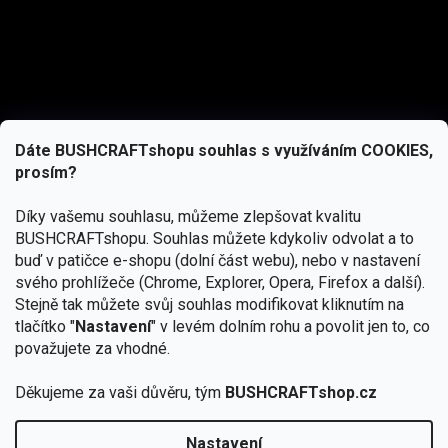
Dáte BUSHCRAFTshopu souhlas s využíváním COOKIES,
prosím?
Díky vašemu souhlasu, můžeme zlepšovat kvalitu
BUSHCRAFTshopu.
Souhlas můžete kdykoliv odvolat a to
buď v patičce e-shopu (dolní část webu), nebo v nastavení
svého prohlížeče (Chrome, Explorer, Opera, Firefox a další).
Stejně tak můžete svůj souhlas modifikovat kliknutím na
tlačítko "
Nastavení
" v levém dolním rohu a povolit jen to, co
Přihlásit se
považujete za vhodné.
Vložením e-mailu souhlasíte s
Děkujeme za vaši důvěru, tým
BUSHCRAFTshop.cz
podmínkami ochrany osobních údajů
Nastavení