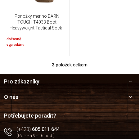
Ponožky merino DARN
TOUGH T4033 Boot
Heavyweight Tactical Sock -
Coyote Brown
dočasně
vyprodáno
3
položek celkem
O
v
Z
l
Pro zákazníky
á
á
p
d
a
a
O nás
c
t
í
í
p
Potřebujete poradit?
r
v
(+420)
605 011 644
k
(Po - Pá 9 - 16 hod.)
y