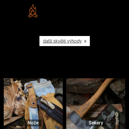
Vlastní značka JuBö
Poctivá ruční výroba v ČR
další skvělé výhody
Užijte si to v přírodě
Vybavení, na které spoléháte nejčastěji
Nože
Sekery