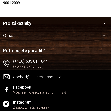
9001:2009
Z
Pro zákazníky
á
p
a
O nás
t
í
Potřebujete poradit?
(+420)
605 011 644
(Po - Pá 9 - 16 hod.)
obchod@bushcraftshop.cz
Facebook
Všechny novinky na jednom místě
Instagram
Zážitky z našich výprav