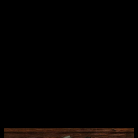
Vložením e-mailu souhlasíte s
podmínkami ochrany
osobních údajů
Přihlásit se
Instagram