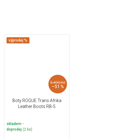
výprodej %
5 490 Kč
–51 %
Boty ROGUE Trans Afrika
Leather Boots RB-5
skladem -
doprodej
(2 ks)