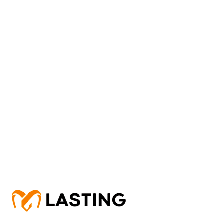
13.2.2026
Hodnocení produktu je 5 z 5 hvězdiček.
+ Dobrá kvalita
+ Super materiál
+ Vrelo odporúčam
16.3.2025
Hodnocení produktu je 5 z 5 hvězdiček.