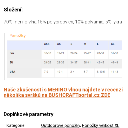
Složení:
70% merino vlna,15% polypropylen, 10% polyamid, 5% lykra
Naše zkušenosti s MERINO vlnou najdete v recenzi
několika svršků na BUSHCRAFTportal.cz ZDE
Doplňkové parametry
Kategorie
:
Outdoorové ponožky
,
Ponožky velikost XL