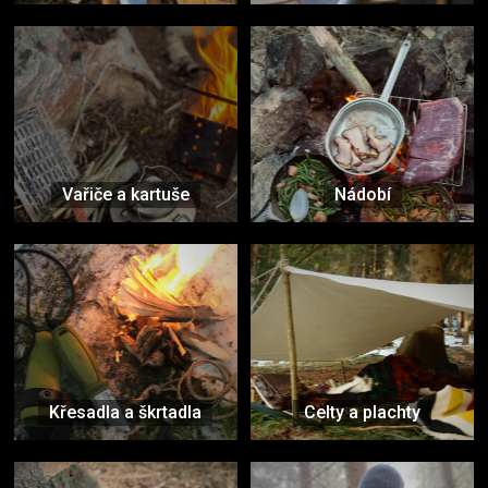
Vařiče a kartuše
Nádobí
Křesadla a škrtadla
Celty a plachty