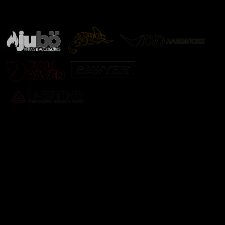
Značky ověřené samotnou přírodou
další značky
Odebírat newsletter
Vložte svůj e-mail a my vám budeme zasílat informace o
nových produktech na našem e-shopu.
E-mail