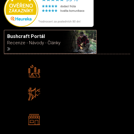
Bushcraft Portál
Recenze - Návody - Články
Rádi předáváme zkušenosti
Poradíme vám s výběrem
Zboží sami testujeme
U nás nekoupíte „zajíce v pytli“
2 kamenné prodejny
Navštivte nás v Praze a
Šumperku