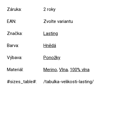
Záruka
:
2 roky
EAN
:
Zvolte variantu
Značka
:
Lasting
Barva
:
Hnědá
Výbava
:
Ponožky
Materiál
:
Merino
,
Vlna
,
100% vlna
#sizes_table#
:
/tabulka-velikosti-lasting/
5,0
Průměrné
3 hodnocení
hodnocení
produktu