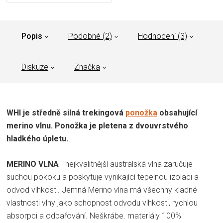
Popis
Podobné (2)
Hodnocení (3)
Diskuze
Značka
WHI je středně silná trekingová
ponožka
obsahující
merino vlnu. Ponožka je pletena z dvouvrstvého
hladkého úpletu.
MERINO VLNA
- nejkvalitnější australská vlna zaručuje
suchou pokoku a poskytuje vynikající tepelnou izolaci a
odvod vlhkosti. Jemná Merino vlna má všechny kladné
vlastnosti vlny jako schopnost odvodu vlhkosti, rychlou
absorpci a odpařování. Neškrábe. materiály 100%