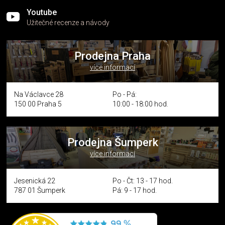
Youtube
Užitečné recenze a návody
Prodejna Praha
více informací
Na Václavce 28
Po - Pá:
150 00 Praha 5
10:00 - 18:00 hod.
Prodejna Šumperk
více informací
Jesenická 22
Po - Čt: 13 - 17 hod.
787 01 Šumperk
Pá: 9 - 17 hod.