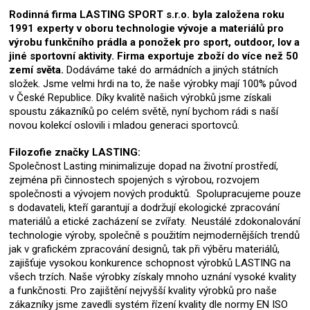
Rodinná firma LASTING SPORT s.r.o. byla založena roku
1991 experty v oboru technologie vývoje a materiálů pro
výrobu funkčního prádla a ponožek pro sport, outdoor, lov a
jiné sportovní aktivity. Firma exportuje zboží do více než 50
zemí světa.
Dodáváme také do armádních a jiných státních
složek. Jsme velmi hrdi na to, že naše výrobky mají 100% původ
v České Republice. Díky kvalitě našich výrobků jsme získali
spoustu zákazníků po celém světě, nyní bychom rádi s naší
novou kolekcí oslovili i mladou generaci sportovců.
Filozofie značky LASTING:
Společnost Lasting minimalizuje dopad na životní prostředí,
zejména při činnostech spojených s výrobou, rozvojem
společnosti a vývojem nových produktů. Spolupracujeme pouze
s dodavateli, kteří garantují a dodržují ekologické zpracování
materiálů a etické zacházení se zvířaty. Neustálé zdokonalování
technologie výroby, společně s použitím nejmodernějších trendů
jak v grafickém zpracování designů, tak při výběru materiálů,
zajišťuje vysokou konkurence schopnost výrobků LASTING na
všech trzích. Naše výrobky získaly mnoho uznání vysoké kvality
a funkčnosti. Pro zajištění nejvyšší kvality výrobků pro naše
zákazníky jsme zavedli systém řízení kvality dle normy EN ISO