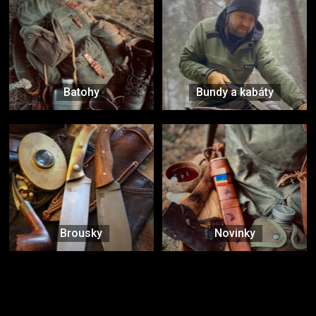
Batohy
Bundy a kabáty
Brousky
Novinky