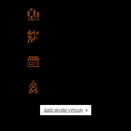
Rádi předáváme zkušenosti
Poradíme vám s výběrem
Zboží sami testujeme
U nás nekoupíte „zajíce v pytli“
2 kamenné prodejny
Navštivte nás v Praze a
Šumperku
Vlastní značka JuBö
Poctivá ruční výroba v ČR
další skvělé výhody