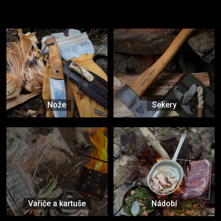
Užijte si to v přírodě
Vybavení, na které spoléháte nejčastěji
Nože
Sekery
Vařiče a kartuše
Nádobí