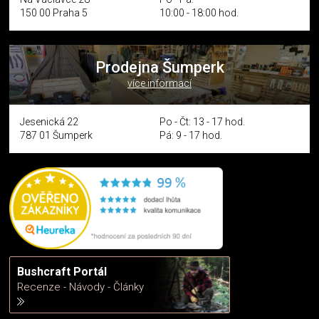
150 00 Praha 5
10:00 - 18:00 hod.
Prodejna Šumperk
více informací
Jesenická 22
Po - Čt: 13 - 17 hod.
787 01 Šumperk
Pá: 9 - 17 hod.
Bushcraft Portál
Recenze - Návody - Články