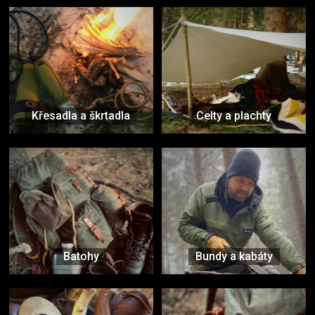
Křesadla a škrtadla
Celty a plachty
Batohy
Bundy a kabáty