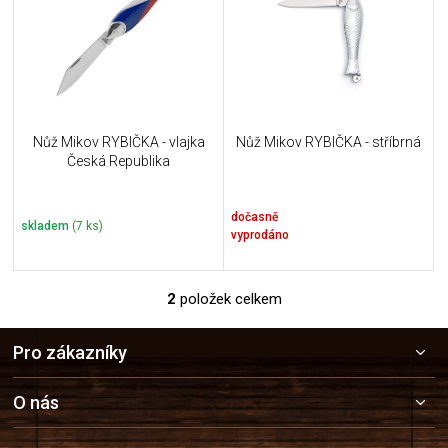
i
k
s
t
p
ů
r
o
d
u
Nůž Mikov RYBIČKA - vlajka
Nůž Mikov RYBIČKA - stříbrná
k
Česká Republika
t
ů
dočasně
skladem
(7 ks)
vyprodáno
2
položek celkem
O
v
Z
l
Pro zákazníky
á
á
p
d
a
a
O nás
c
t
í