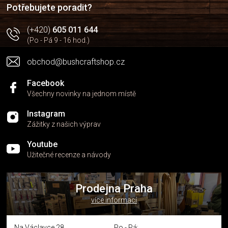
í
p
Potřebujete poradit?
r
v
(+420)
605 011 644
k
(Po - Pá 9 - 16 hod.)
y
v
obchod@bushcraftshop.cz
ý
p
i
Facebook
s
Všechny novinky na jednom místě
u
Instagram
Zážitky z našich výprav
Youtube
Užitečné recenze a návody
Prodejna Praha
více informací
Na Václavce 28
Po - Pá: