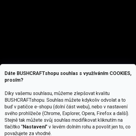
Dáte BUSHCRAFTshopu souhlas s využíváním COOKIES,
prosím?
Díky vašemu souhlasu, můžeme zlepšovat kvalitu
BUSHCRAFTshopu.
Souhlas můžete kdykoliv odvolat a to
buď v patičce e-shopu (dolní část webu), nebo v nastavení
svého prohlížeče (Chrome, Explorer, Opera, Firefox a další).
Stejně tak můžete svůj souhlas modifikovat kliknutím na
tlačítko "
Nastavení
" v levém dolním rohu a povolit jen to, co
Přihlásit se
považujete za vhodné.