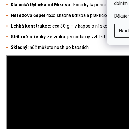
dolním 
Klasická Rybička od Mikovu:
ikonický kapesní nůž pro ka
Nerezová čepel 420:
snadná údržba a praktické použití v
Děkuje
Lehká konstrukce:
cca 30 g – v kapse o ní skoro nevíte.
Nast
Stříbrné střenky ze zinku:
jednoduchý vzhled, který neura
Skladný:
nůž můžete nosit po kapsách.