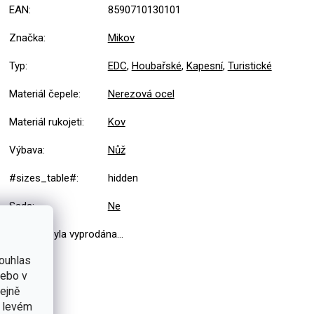
EAN
:
8590710130101
Značka
:
Mikov
Typ
:
EDC
,
Houbařské
,
Kapesní
,
Turistické
Materiál čepele
:
Nerezová ocel
Materiál rukojeti
:
Kov
Výbava
:
Nůž
#sizes_table#
:
hidden
Sada
:
Ne
Položka byla vyprodána…
ouhlas
nebo v
tejně
v levém