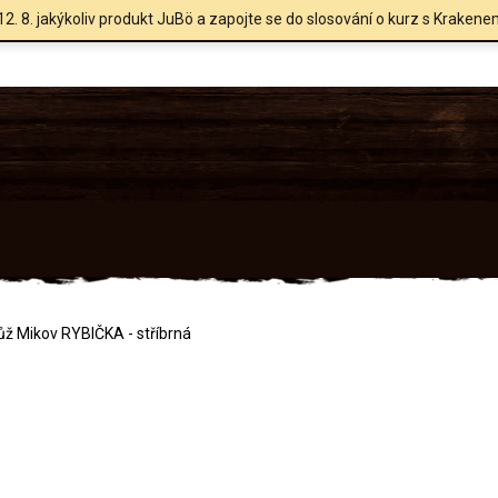
12. 8. jakýkoliv produkt JuBö a zapojte se do slosování o kurz s Krakene
ůž Mikov RYBIČKA - stříbrná