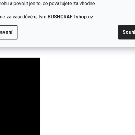
rohu a povolit jen to, co považujete za vhodné.
ždý den.
 běžném provozu.
me za vaši důvěru, tým
BUSHCRAFTshop.cz
avení
Souh
zí ani dědu, ani EDC maniaka.