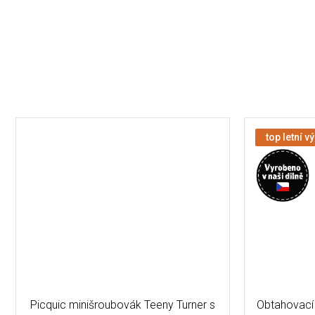
top letní v
Picquic minišroubovák Teeny Turner s
Obtahovací