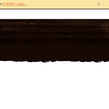
m.
VYBRAT JuBö »