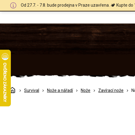
Přejít
Od 27.7. - 7.8. bude prodejna v Praze uzavřena. 🏕️ Kupte do 
na
obsah
Domů
Survival
Nože a nářadí
Nože
Zavírací nože
N