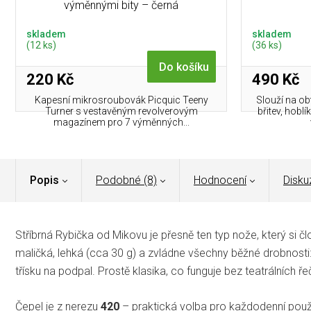
výměnnými bity – černá
skladem
skladem
(12 ks)
(36 ks)
Do košíku
220 Kč
490 Kč
Kapesní mikros­roubovák Picquic Teeny
Slouží na ob
Turner s vestavěným revolverovým
břitev, hobl
magazínem pro 7 výměnných...
Popis
Podobné (8)
Hodnocení
Disku
Stříbrná Rybička od Mikovu je přesně ten typ nože, který si č
maličká, lehká (cca 30 g) a zvládne všechny běžné drobnosti: o
třísku na podpal. Prostě klasika, co funguje bez teatrálních řeč
Čepel je z nerezu
420
– praktická volba pro každodenní použ