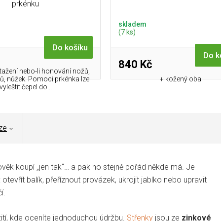
prkénku
skladem
(7 ks)
Do košíku
Do k
840 Kč
tažení nebo-li honování nožů,
íků, nůžek. Pomoci prkénka lze
+ kožený obal
vyleštit čepel do...
ze
lověk koupí „jen tak“… a pak ho stejně pořád někde má. Je
tevřít balík, přeříznout provázek, ukrojit jablko nebo upravit
í.
ití, kde oceníte jednoduchou údržbu.
Střenky
jsou ze
zinkové