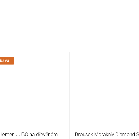
ýbava
 řemen JUBÖ na dřevěném
Brousek Morakniv Diamond S