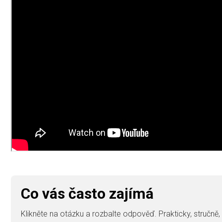
Co vás často zajímá
Klikněte na otázku a rozbalte odpověď. Prakticky, stručně