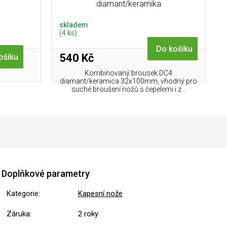
diamant/keramika
skladem
(4 ks)
Do košíku
540 Kč
ošíku
Kombinovaný brousek DC4
diamant/keramica 32x100mm, vhodný pro
suché broušení nožů s čepelemi i z...
Doplňkové parametry
Kategorie
:
Kapesní nože
Záruka
:
2 roky