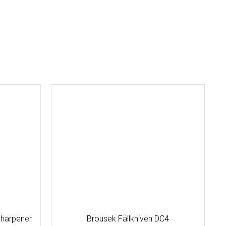
harpener
Brousek Fällkniven DC4