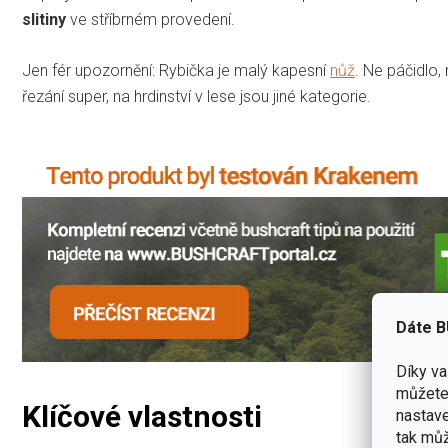
slitiny
ve stříbrném provedení.
Jen fér upozornění: Rybička je malý kapesní
nůž
. Ne páčidlo,
řezání super, na hrdinství v lese jsou jiné kategorie.
Dáte B
Díky v
můžete 
Klíčové vlastnosti
nastave
tak můž