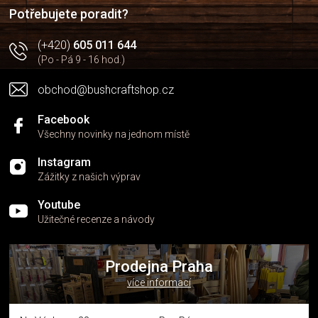
í
Potřebujete poradit?
(+420)
605 011 644
(Po - Pá 9 - 16 hod.)
obchod@bushcraftshop.cz
Facebook
Všechny novinky na jednom místě
Instagram
Zážitky z našich výprav
Youtube
Užitečné recenze a návody
Prodejna Praha
více informací