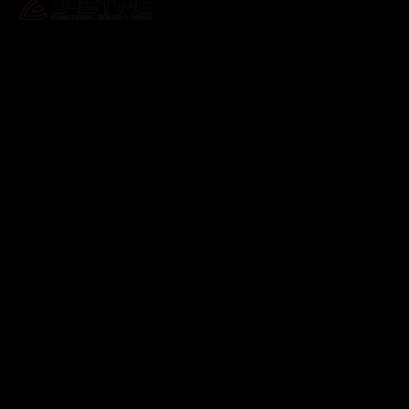
Odebírat newsletter
Vložte svůj e-mail a my vám budeme zasílat informace o
nových produktech na našem e-shopu.
E-mail
Vložením e-mailu souhlasíte s
podmínkami ochrany
osobních údajů
Přihlásit se
Instagram