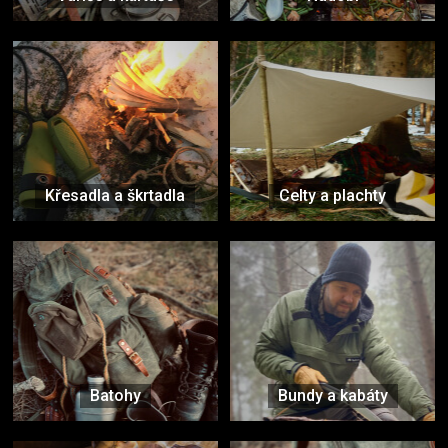
Křesadla a škrtadla
Celty a plachty
Batohy
Bundy a kabáty