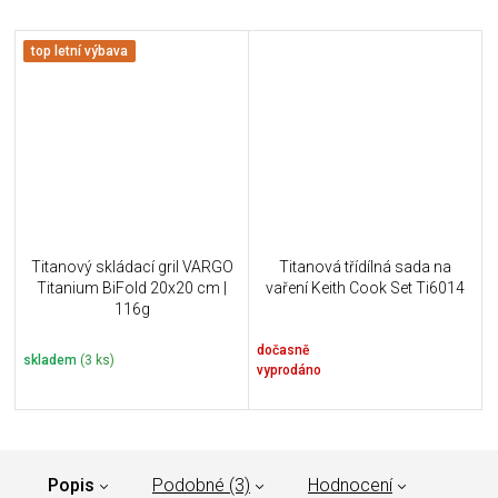
top letní výbava
Titanový skládací gril VARGO
Titanová třídílná sada na
Titanium BiFold 20x20 cm |
vaření Keith Cook Set Ti6014
116g
dočasně
skladem
(3 ks)
vyprodáno
Popis
Podobné (3)
Hodnocení