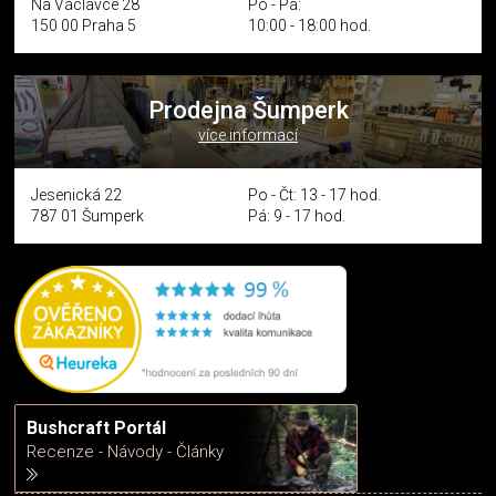
Na Václavce 28
Po - Pá:
150 00 Praha 5
10:00 - 18:00 hod.
Prodejna Šumperk
více informací
Jesenická 22
Po - Čt: 13 - 17 hod.
787 01 Šumperk
Pá: 9 - 17 hod.
Bushcraft Portál
Recenze - Návody - Články