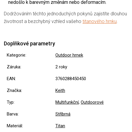
nedošlo k barevným změnám nebo deformacím.
Dodržováním těchto jednoduchých pokynů zajistíte dlouhou
životnost a bezchybný vzhled vašeho
titanového hrnku
.
Doplňkové parametry
Kategorie
:
Outdoor hrnek
Záruka
:
2 roky
EAN
:
3760288450450
Značka
:
Keith
Typ
:
Multifunkční
,
Outdoorové
Barva
:
Stříbrná
Materiál
:
Titan