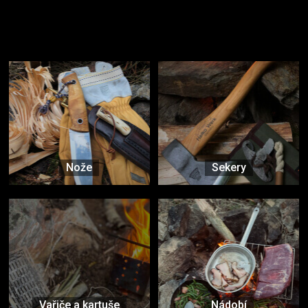
Užijte si to v přírodě
Vybavení, na které spoléháte nejčastěji
Nože
Sekery
Vařiče a kartuše
Nádobí