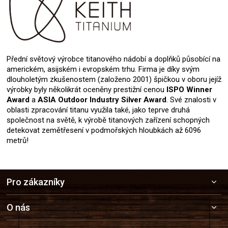
Přední světový výrobce titanového nádobí a doplňků působící na
americkém, asijském i evropském trhu. Firma je díky svým
dlouholetým zkušenostem (založeno 2001) špičkou v oboru jejíž
výrobky byly několikrát oceněny prestižní cenou
ISPO Winner
Award
a
ASIA Outdoor Industry Silver Award
. Své znalosti v
oblasti zpracování titanu využila také, jako teprve druhá
společnost na světě, k výrobě titanových zařízení schopných
detekovat zemětřesení v podmořských hloubkách až 6096
metrů!
Z
Pro zákazníky
á
p
a
O nás
t