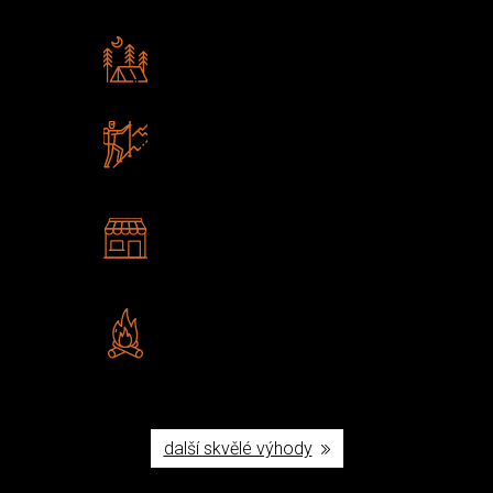
Rádi předáváme zkušenosti
Poradíme vám s výběrem
Zboží sami testujeme
U nás nekoupíte „zajíce v pytli“
2 kamenné prodejny
Navštivte nás v Praze a
Šumperku
Vlastní značka JuBö
Poctivá ruční výroba v ČR
další skvělé výhody