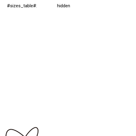
#sizes_table#
:
hidden
Přidat hodnocení