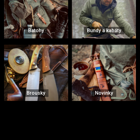
Batohy
Bundy a kabáty
Brousky
Novinky
Značky ověřené samotnou přírodou
další značky