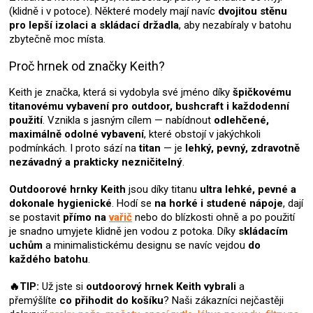
u
(klidně i v potoce). Některé modely mají navíc
dvojitou stěnu
pro lepší izolaci a
skládací držadla
, aby nezabíraly v batohu
zbytečně moc místa.
Proč hrnek od značky Keith?
Keith je značka, která si vydobyla své jméno díky
špičkovému
titanovému vybavení pro outdoor, bushcraft i každodenní
použití
. Vznikla s jasným cílem — nabídnout
odlehčené,
maximálně odolné vybavení
, které obstojí v jakýchkoli
podmínkách. I proto sází na
titan
— je
lehký, pevný, zdravotně
nezávadný a prakticky nezničitelný
.
Outdoorové hrnky Keith
jsou díky titanu
ultra lehké, pevné a
dokonale hygienické
. Hodí se
na horké i studené nápoje
, dají
se postavit
přímo na
vařič
nebo do blízkosti ohně a po použití
je snadno umyjete klidně jen vodou z potoka. Díky
skládacím
uchům
a minimalistickému designu se navíc vejdou
do
každého batohu
.
🔥TIP:
Už jste si
outdoorový hrnek Keith
vybrali
a
přemýšlíte
co přihodit do košíku
? Naši zákazníci nejčastěji