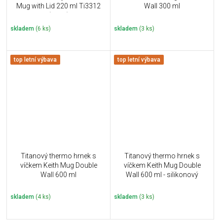
Mug with Lid 220 ml Ti3312
Wall 300 ml
(121g)
skladem
(6 ks)
skladem
(3 ks)
top letní výbava
top letní výbava
Titanový thermo hrnek s
Titanový thermo hrnek s
víčkem Keith Mug Double
víčkem Keith Mug Double
Wall 600 ml
Wall 600 ml - silikonový
uzávěr
skladem
(4 ks)
skladem
(3 ks)