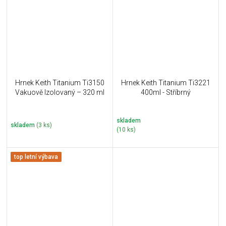
Hrnek Keith Titanium Ti3150
Hrnek Keith Titanium Ti3221
Vakuově Izolovaný – 320 ml
400ml - Stříbrný
skladem
skladem
(3 ks)
(10 ks)
top letní výbava