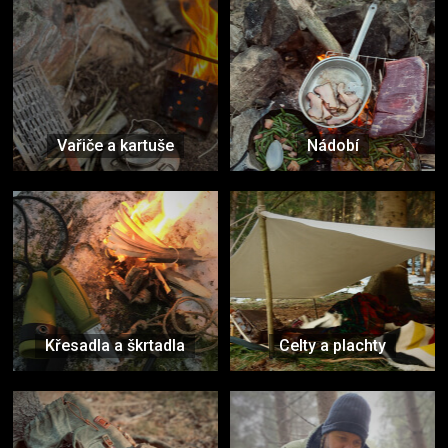
Vařiče a kartuše
Nádobí
Křesadla a škrtadla
Celty a plachty