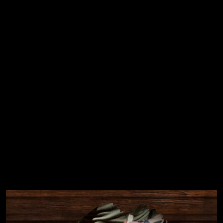
Vložením e-mailu souhlasíte s
podmínkami ochrany
osobních údajů
Přihlásit se
Instagram