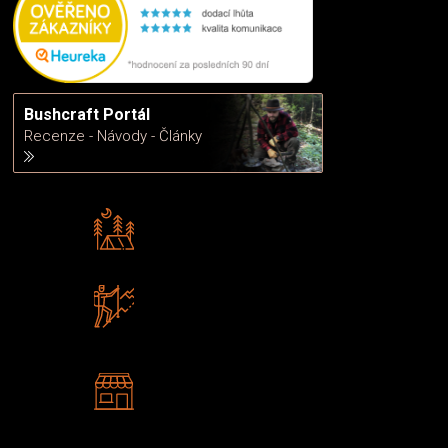
Bushcraft Portál
Recenze - Návody - Články
Rádi předáváme zkušenosti
Poradíme vám s výběrem
Zboží sami testujeme
U nás nekoupíte „zajíce v pytli“
2 kamenné prodejny
Navštivte nás v Praze a
Šumperku