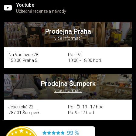
Youtube
Užitečné recenze a návody
Prodejna Praha
více informací
Na Václavce 28
Po - Pá:
150 00 Praha 5
10:00 - 18:00 hod.
Prodejna Šumperk
více informací
Jesenická 22
Po - Čt: 13 - 17 hod.
787 01 Šumperk
Pá: 9 - 17 hod.