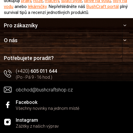
dokupují
praky
,
nože
,
mačety
,
spací pytle
,
láhve na vodu
,
filtry na
vodu
anebo
lékárničky
. Nepřehlédněte náš
BushCraft portál
plný
survival tipů a recenzí jednotlivých produktů.
Z
Pro zákazníky
á
p
a
O nás
t
í
Potřebujete poradit?
(+420)
605 011 644
(Po - Pá 9 - 16 hod.)
obchod@bushcraftshop.cz
Facebook
Všechny novinky na jednom místě
Instagram
Zážitky z našich výprav