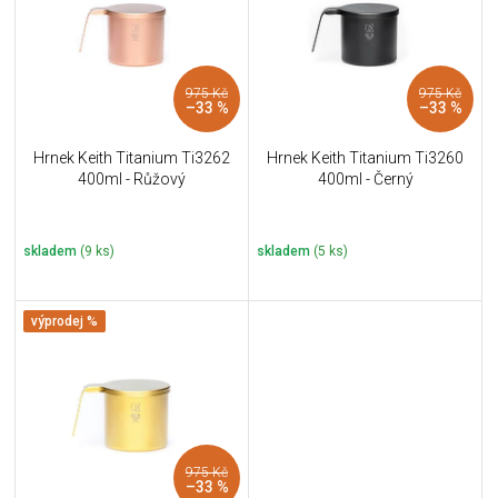
i
k
s
t
p
ů
r
975 Kč
975 Kč
o
–33 %
–33 %
d
u
Hrnek Keith Titanium Ti3262
Hrnek Keith Titanium Ti3260
k
400ml - Růžový
400ml - Černý
t
ů
skladem
(9 ks)
skladem
(5 ks)
výprodej %
975 Kč
–33 %