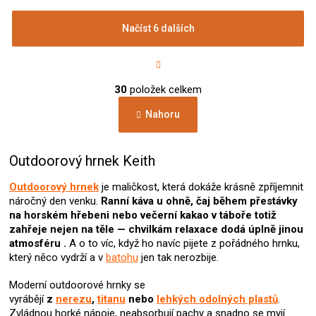
Načíst 6 dalších
S
t
r
O
á
30
položek celkem
v
n
l
k
Nahoru
á
o
d
v
a
á
c
Outdoorový hrnek Keith
n
í
í
p
Outdoorový hrnek
je maličkost, která dokáže krásně zpříjemnit
r
náročný den venku.
Ranní káva u ohně, čaj během přestávky
v
na horském hřebeni nebo večerní kakao v táboře totiž
k
zahřeje nejen na těle — chvilkám relaxace dodá úplně jinou
y
atmosféru .
A o to víc, když ho navíc pijete z pořádného hrnku,
v
který něco vydrží a v
batohu
jen tak nerozbije.
ý
p
Moderní outdoorové hrnky se
i
vyrábějí
z
nerezu
,
titanu
nebo
lehkých odolných plastů
.
s
Zvládnou horké nápoje, neabsorbují pachy a snadno se myjí