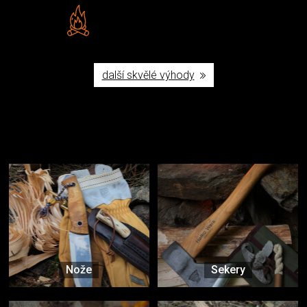
Vlastní značka JuBö
Poctivá ruční výroba v ČR
další skvělé výhody
Užijte si to v přírodě
Vybavení, na které spoléháte nejčastěji
Nože
Sekery