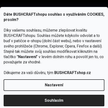
Dáte BUSHCRAFTshopu souhlas s využíváním COOKIES,
prosím?
Díky vašemu souhlasu, můžeme zlepšovat kvalitu
BUSHCRAFTshopu.
Souhlas můžete kdykoliv odvolat a to
buď v patičce e-shopu (dolní část webu), nebo v nastavení
svého prohlížeče (Chrome, Explorer, Opera, Firefox a další).
Stejně tak můžete svůj souhlas modifikovat kliknutím na
tlačítko "
Nastavení
" v levém dolním rohu a povolit jen to, co
Přihlásit se
považujete za vhodné.
Vložením e-mailu souhlasíte s
podmínkami ochrany osobních údajů
Děkujeme za vaši důvěru, tým
BUSHCRAFTshop.cz
Nastavení
Od 27.7. - 7.8. bude prodejna v Praze uzavřena.
Copyright 2026
BUSHCRAFTshop.cz
. Všechna práva
🏕️ Kupte do 12. 8. jakýkoliv produkt JuBö a
vyhrazena.
Upravit nastavení cookies
zapojte se do slosování o kurz s
Souhlasím
Krakenem.
VYBRAT JuBö »
Vytvořil Shoptet