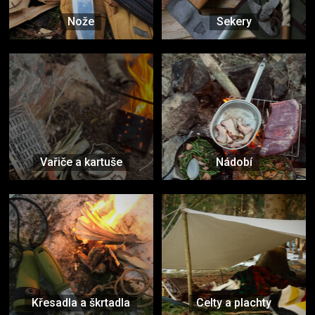
Nože
Sekery
Vařiče a kartuše
Nádobí
Křesadla a škrtadla
Celty a plachty