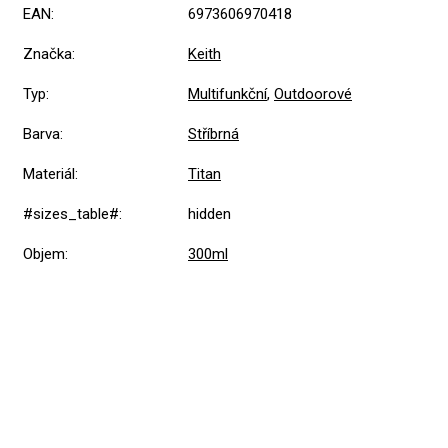
EAN
:
6973606970418
Značka
:
Keith
Typ
:
Multifunkční
,
Outdoorové
Barva
:
Stříbrná
Materiál
:
Titan
#sizes_table#
:
hidden
Objem
:
300ml