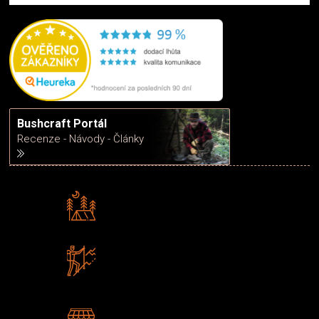
Bushcraft Portál
Recenze - Návody - Články
Rádi předáváme zkušenosti
Poradíme vám s výběrem
Zboží sami testujeme
U nás nekoupíte „zajíce v pytli“
2 kamenné prodejny