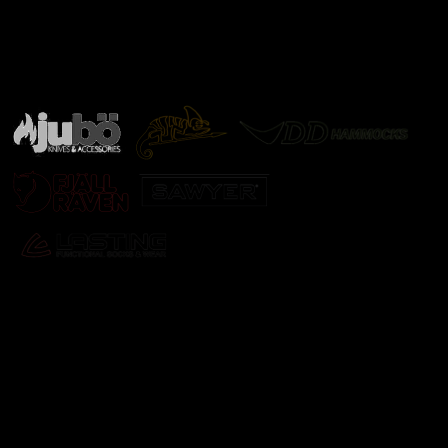
Značky ověřené samotnou přírodou
další značky
Odebírat newsletter
Vložte svůj e-mail a my vám budeme zasílat informace o
nových produktech na našem e-shopu.