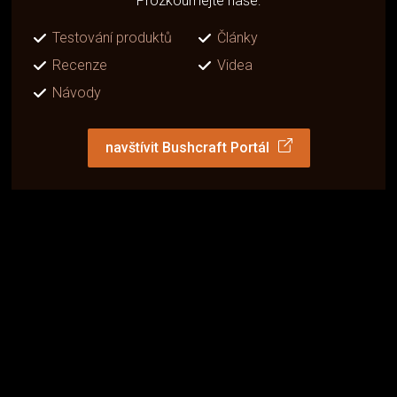
Prozkoumejte naše:
Testování produktů
Články
Recenze
Videa
Návody
navštívit Bushcraft Portál