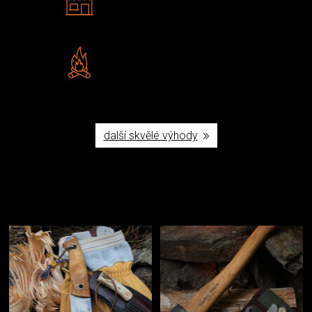
Navštivte nás v Praze a
Šumperku
Vlastní značka JuBö
Poctivá ruční výroba v ČR
další skvělé výhody
Užijte si to v přírodě
Vybavení, na které spoléháte nejčastěji