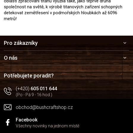
oblasti zpracování titanu využila také, jako teprve druhá
společnost na světě, k výrobě titanových zařízení schopných
detekovat zemětřesení v podmořských hloubkách až 6096
metrů!
Z
Pro zákazníky
á
p
a
O nás
t
í
Potřebujete poradit?
(+420)
605 011 644
(Po - Pá 9 - 16 hod.)
obchod@bushcraftshop.cz
Facebook
Všechny novinky na jednom místě