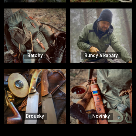
Batohy
Bundy a kabáty
Brousky
Novinky