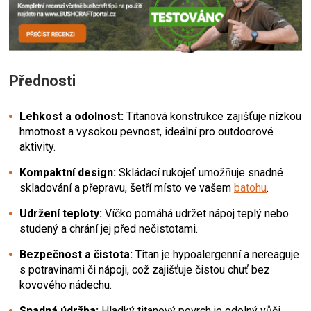
Přednosti
Lehkost a odolnost:
Titanová konstrukce zajišťuje nízkou
hmotnost a vysokou pevnost, ideální pro outdoorové
aktivity.
Kompaktní design:
Skládací rukojeť umožňuje snadné
skladování a přepravu, šetří místo ve vašem
batohu
.
Udržení teploty:
Víčko pomáhá udržet nápoj teplý nebo
studený a chrání jej před nečistotami.
Bezpečnost a čistota:
Titan je hypoalergenní a nereaguje
s potravinami či nápoji, což zajišťuje čistou chuť bez
kovového nádechu.
Snadná údržba:
Hladký titanový povrch je odolný vůči