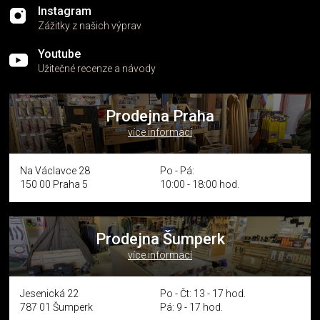
Instagram
Zážitky z našich výprav
Youtube
Užitečné recenze a návody
Prodejna Praha
více informací
Na Václavce 28
Po - Pá:
150 00 Praha 5
10:00 - 18:00 hod.
Prodejna Šumperk
více informací
Jesenická 22
Po - Čt: 13 - 17 hod.
787 01 Šumperk
Pá: 9 - 17 hod.