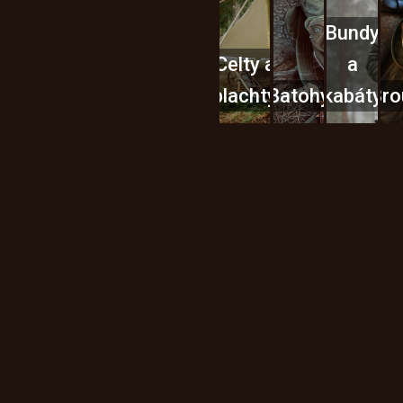
Bundy
Celty a
a
plachty
Batohy
kabáty
Bro
Instagram
h produktech na našem e-
údajů