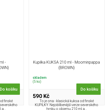
ml -
Kupilka KUKSA 210 ml - Moominpappa
OWN)
(BROWN)
skladem
(5 ks)
Do košíku
Do košíku
590 Kč
od finské
To je ona - klasická kuksa od finské
e severského
KUPILKY. Nejoblíbenější verze severského
a...
hrnku o objemu 210 ml a...