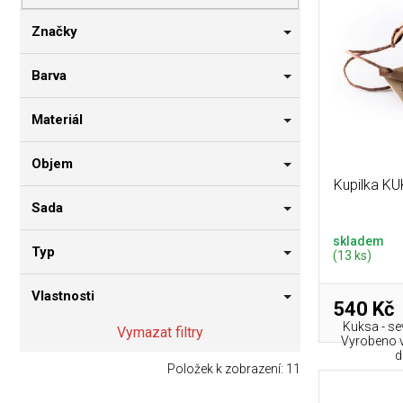
p
i
n
r
s
n
Značky
o
p
í
d
r
p
Barva
u
o
a
k
d
n
Materiál
t
u
e
ů
k
l
Objem
t
Kupilka KUK
ů
Sada
skladem
Typ
(13 ks)
Vlastnosti
540 Kč
Kuksa - se
Vymazat filtry
Vyrobeno v
d
Položek k zobrazení:
11