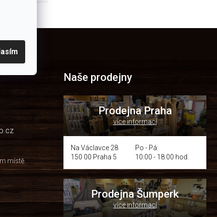
lasím
Naše prodejny
Prodejna Praha
více informací
p.cz
Na Václavce 28
Po - Pá:
150 00 Praha 5
10:00 - 18:00 hod.
om místě
Prodejna Šumperk
více informací