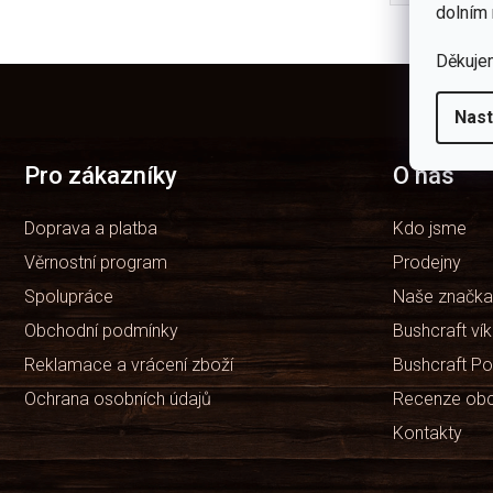
dolním 
Děkuje
Z
á
Nast
p
a
t
Pro zákazníky
O nás
í
Doprava a platba
Kdo jsme
Věrnostní program
Prodejny
Spolupráce
Naše značka
Obchodní podmínky
Bushcraft ví
Reklamace a vrácení zboží
Bushcraft Po
Ochrana osobních údajů
Recenze ob
Kontakty