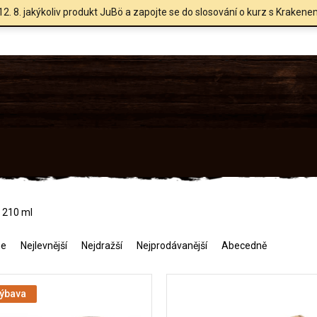
12. 8. jakýkoliv produkt JuBö a zapojte se do slosování o kurz s Krakene
 210 ml
me
Nejlevnější
Nejdražší
Nejprodávanější
Abecedně
výbava