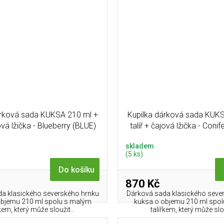
árková sada KUKSA 210 ml +
Kupilka dárková sada KUKS
jová lžička - Blueberry (BLUE)
talíř + čajová lžička - Coni
skladem
(5 ks)
Do košíku
870 Kč
a klasického severského hrnku
Dárková sada klasického seve
objemu 210 ml spolu s malým
kuksa o objemu 210 ml spo
řkem, který může sloužit...
talířkem, který může slou