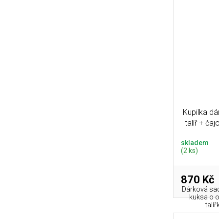
Kupilka d
talíř + ča
skladem
(2 ks)
870 Kč
Dárková sad
kuksa o 
talí