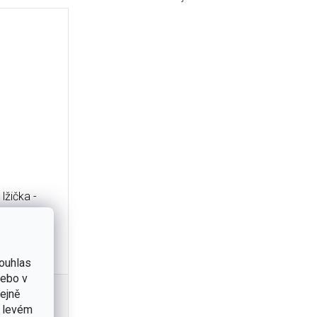
lžička -
ouhlas
nebo v
tejně
v levém