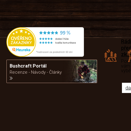
Rád
pře
zku
Por
vám
Bushcraft Portál
výb
Recenze - Návody - Články
da