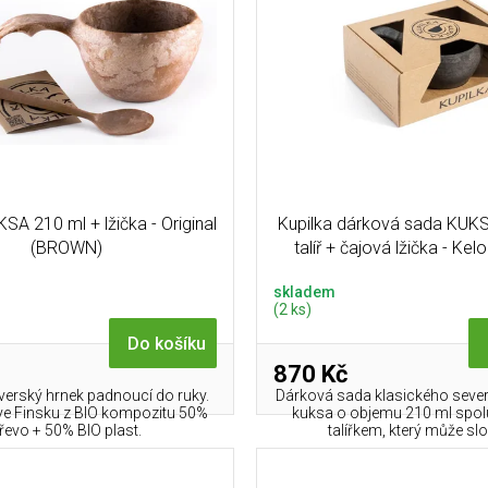
SA 210 ml + lžička - Original
Kupilka dárková sada KUKS
(BROWN)
talíř + čajová lžička - Ke
skladem
(2 ks)
Do košíku
870 Kč
verský hrnek padnoucí do ruky.
Dárková sada klasického seve
e Finsku z BIO kompozitu 50%
kuksa o objemu 210 ml spo
řevo + 50% BIO plast.
talířkem, který může slou