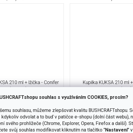
KSA 210 ml + lžička - Conifer
Kupilka KUKSA 210 ml + 
(GREEN)
Cranberry (RED)
USHCRAFTshopu souhlas s využíváním COOKIES, prosím?
skladem
(6 ks)
ašemu souhlasu, můžeme zlepšovat kvalitu BUSHCRAFTshopu.
S
540 Kč
kdykoliv odvolat a to buď v patičce e-shopu (dolní část webu), 
ní svého prohlížeče (Chrome, Explorer, Opera, Firefox a další). S
ku
Do košíku
ete svůj souhlas modifikovat kliknutím na tlačítko "
Nastavení
" 