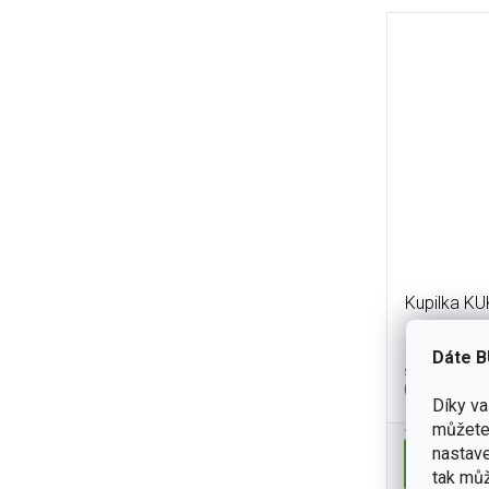
Kupilka KU
Dáte B
skladem
(9 ks)
Díky v
540 Kč
můžete 
nastave
Do koší
tak můž