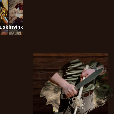
usky
Novinky