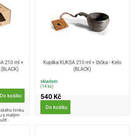
A 210 ml +
Kupilka KUKSA 210 ml + lžička - Kelo
lo (BLACK)
(BLACK)
skladem
(14 ks)
540 Kč
Do košíku
Do košíku
rského hrnku
lu s malým
žit...