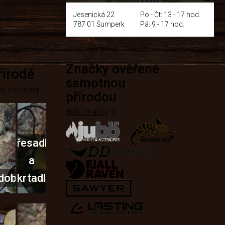
y
Jesenická 22
Po - Čt: 13 - 17 hod.
787 01 Šumperk
Pá: 9 - 17 hod.
Značky ověřené
přírodě
samotnou
e nejčastěji
přírodou
další značky
Křesadla
a
dobí
škrtadla