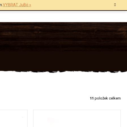
m.
VYBRAT JuBö »
11
položek celkem