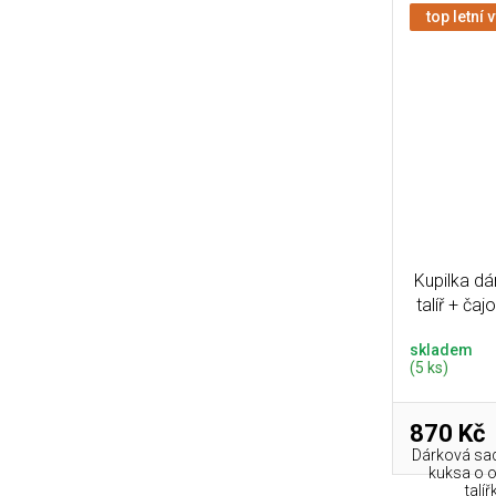
top letní 
Kupilka d
talíř + ča
skladem
(5 ks)
870 Kč
Dárková sad
kuksa o 
talí