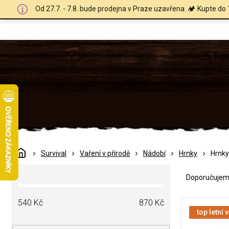
Přejít
Od 27.7. - 7.8. bude prodejna v Praze uzavřena. 🏕️ Kupte do 
na
obsah
Domů
Survival
Vaření v přírodě
Nádobí
Hrnky
Hrnky
Ř
P
a
Doporučuje
o
z
s
e
V
t
540
Kč
870
Kč
n
ý
top letní 
r
í
p
a