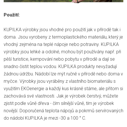
Použití:
KUPILKA výrobky jsou vhodné pro použití jak v přírodě tak i
doma. Jsou vyrobeny z termoplastického materiálu, který je
vhodný zejména na teplé nápoje nebo potraviny. KUPILKA
výrobky jsou lehké a odolné, mohou být používány např. při
pěší turistice, kempování nebo pobytu v přírodě a dají se
snadno čistit teplou vodou. KUPILKA produkty nevyžadují
žádnou údržbu. Nádobí lze mýt ručně v přírodě nebo doma v
myčce. Výrobky jsou vyráběny z vlastního biomateriálu s
využitím EKOenergie a každý kus krásně stárne, ale přitom si
zachovává své vlastnosti. Jak je výrobek čerstvý, můžete
zjistit podle vůně dřeva - čím silnější vůně, tím je výrobek
novější. Doporučená teplota nápojů a pokrmů servírovaných
do nádobí KUPILKA je mezi -30 a 100 ° C.