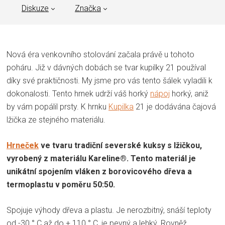
Diskuze
Značka
Nová éra venkovního stolování začala právě u tohoto
poháru. Již v dávných dobách se tvar kupilky 21 používal
díky své praktičnosti. My jsme pro vás tento šálek vyladili k
dokonalosti. Tento hrnek udrží váš horký
nápoj
horký, aniž
by vám popálil prsty. K hrnku
Kupilka
21 je dodávána čajová
lžička ze stejného materiálu.
Hrneček
ve tvaru tradiční severské kuksy s lžičkou,
vyrobený z materiálu Kareline®. Tento materiál je
unikátní spojením vláken z borovicového dřeva a
termoplastu v poměru 50:50.
Spojuje výhody dřeva a plastu. Je nerozbitný, snáší teploty
od -30 ° C až do + 110 ° C, je pevný a lehký. Rovněž