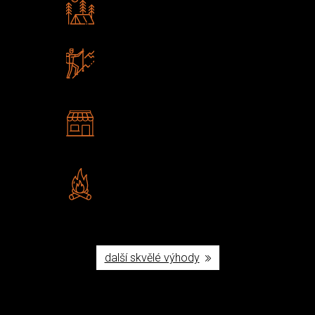
Rádi předáváme zkušenosti
Poradíme vám s výběrem
Zboží sami testujeme
U nás nekoupíte „zajíce v pytli“
2 kamenné prodejny
Navštivte nás v Praze a
Šumperku
Vlastní značka JuBö
Poctivá ruční výroba v ČR
další skvělé výhody
Užijte si to v přírodě