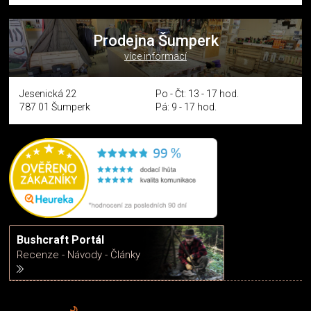
Prodejna Šumperk
více informací
Jesenická 22
Po - Čt: 13 - 17 hod.
787 01 Šumperk
Pá: 9 - 17 hod.
Bushcraft Portál
Recenze - Návody - Články