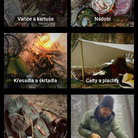
Vařiče a kartuše
Nádobí
Křesadla a škrtadla
Celty a plachty