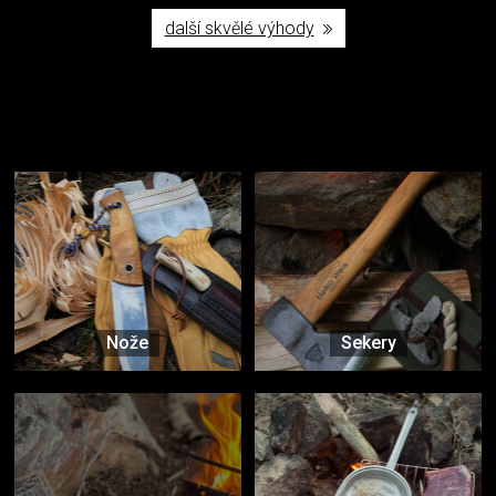
další skvělé výhody
Užijte si to v přírodě
Vybavení, na které spoléháte nejčastěji
Nože
Sekery