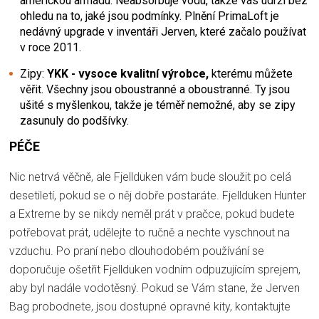
americkou armádu. Neabsorbuje vodu, takže vás udrží bez
ohledu na to, jaké jsou podmínky. Plnění PrimaLoft je
nedávný upgrade v inventáři Jerven, které začalo používat
v roce 2011.
Zipy:
YKK - vysoce kvalitní výrobce,
kterému můžete
věřit. Všechny jsou oboustranné a oboustranné. Ty jsou
ušité s myšlenkou, takže je téměř nemožné, aby se zipy
zasunuly do podšívky.
PÉČE
Nic netrvá věčně, ale Fjellduken vám bude sloužit po celá
desetiletí, pokud se o něj dobře postaráte. Fjellduken Hunter
a Extreme by se nikdy neměl prát v pračce, pokud budete
potřebovat prát, udělejte to ručně a nechte vyschnout na
vzduchu. Po praní nebo dlouhodobém používání se
doporučuje ošetřit Fjellduken vodním odpuzujícím sprejem,
aby byl nadále vodotěsný. Pokud se Vám stane, že Jerven
Bag probodnete, jsou dostupné opravné kity, kontaktujte