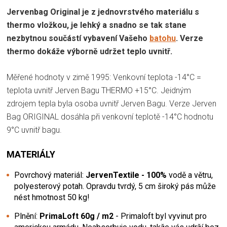
Jervenbag Original je z jednovrstvého materiálu s
thermo vložkou, je lehký a snadno se tak stane
nezbytnou součástí vybavení Vašeho
batohu
. Verze
thermo dokáže výborně udržet teplo uvnitř.
Měřené hodnoty v zimě 1995: Venkovní teplota -14°C =
teplota uvnitř Jerven Bagu THERMO +15°C. Jeidným
zdrojem tepla byla osoba uvnitř Jerven Bagu. Verze Jerven
Bag ORIGINAL dosáhla při venkovní teplotě -14°C hodnotu
9°C uvnitř bagu.
MATERIÁLY
Povrchový materiál:
JervenTextile - 100%
vodě a větru,
polyesterový potah. Opravdu tvrdý, 5 cm široký pás může
nést hmotnost 50 kg!
Plnění:
PrimaLoft 60g / m2
- Primaloft byl vyvinut pro