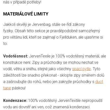
nás v případě potřeby!
MATERIÁLOVÉ LIMITY
Jakkoli skvělý je Jervenbag, stále se řídí zákony
fyziky. Obsah této sekce je pravděpodobně samozřejmý
pro většinu lidí, kteří se zajímají o Fjellduken, ale ujasňme si
to.
Vodotěsnost:
JervenTexile je 100% vodotěsný materiál, ale
konstrukce není. Zipy a průchodky se mohou nechat ve
vodě, větru a sněhu, stejně jako všechny
spací pytle
. Tyto
záležitosti lze snadno překonat - sklopte zipy směrem dolů
a zašroubujte do rohů, nebo jen zakryjte průchodky s
duct
tape
páskou!
Kondenzace:
100% vodotěsný JervenTextile nepropouští
vodu ani dovnitř ani ven, což znamená kondenzaci.