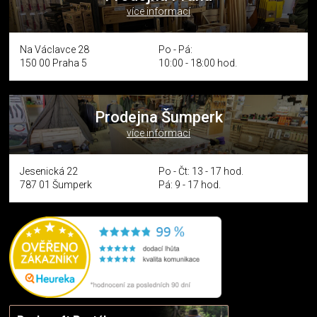
více informací
Na Václavce 28
Po - Pá:
150 00 Praha 5
10:00 - 18:00 hod.
Prodejna Šumperk
více informací
Jesenická 22
Po - Čt: 13 - 17 hod.
787 01 Šumperk
Pá: 9 - 17 hod.