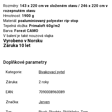
Rozměry:
143 x 220 cm
ve složeném stavu / 246 x 220 cm v
rozepnutém stavu
Hmotnost:
1900 g
Materiál:
poaluminiovaný polyester rip-stop
Tepelná vložka:
Primaloft 60g/m2
Barva:
Forest CAMO
V balení je také nouzová vlajka
Vyrobeno v Norsku
Záruka 10 let
Doplňkové parametry
Kategorie
:
Bivakovací pytel
Záruka
:
2 roky
EAN
:
7090008960089
Značka
:
Jerven