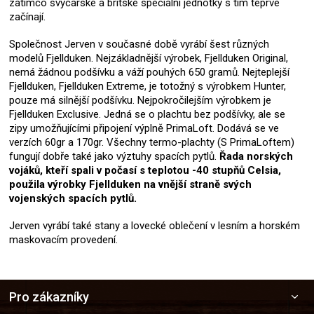
zatímco švýcarské a britské speciální jednotky s tím teprve
začínají.
Společnost Jerven v současné době vyrábí šest různých
modelů Fjellduken. Nejzákladnější výrobek, Fjellduken Original,
nemá žádnou podšívku a váží pouhých 650 gramů. Nejteplejší
Fjellduken, Fjellduken Extreme, je totožný s výrobkem Hunter,
pouze má silnější podšívku. Nejpokročilejším výrobkem je
Fjellduken Exclusive. Jedná se o plachtu bez podšívky, ale se
zipy umožňujícími připojení výplně PrimaLoft. Dodává se ve
verzích 60gr a 170gr. Všechny termo-plachty (S PrimaLoftem)
fungují dobře také jako výztuhy spacích pytlů.
Řada norských
vojáků, kteří spali v počasí s teplotou -40 stupňů Celsia,
použila výrobky Fjellduken na vnější straně svých
vojenských spacích pytlů.
Jerven vyrábí také stany a lovecké oblečení v lesním a horském
maskovacím provedení.
Z
Pro zákazníky
á