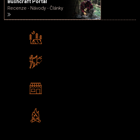
Bushcraft Portál
Recenze - Návody - Články
Rádi předáváme zkušenosti
Poradíme vám s výběrem
Zboží sami testujeme
U nás nekoupíte „zajíce v pytli“
2 kamenné prodejny
Navštivte nás v Praze a
Šumperku
Vlastní značka JuBö
Poctivá ruční výroba v ČR