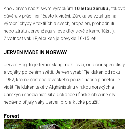
Ano Jerven nabízí svým výrobkům
10 letou záruku
, taková
důvěra v práci není často k vidění. Záruka se vztahuje na
výrobní chyby v textiliích a švech, propálení, probodnutí
nebo ztrátu JervenBagu v lese díky skvělé kamufláži :-).
Životnost vaku Fjellduken je obvykle 10-15 let!
JERVEN MADE IN NORWAY
Jerven Bag, to je téměř slang mezi lovci, outdoor specialisty
a vojáky po celém světě. Jerven vyrábí Fjellduken od roku
1982, kromě častého loveckého použití napříč planetou je
vidět Fjellduken také v Afghánistánu v rukou norských a
dánských speciálních sil a dokonce i finské obranné síly
nedávno přijaly vaky Jerven pro arktické použití.
Forest