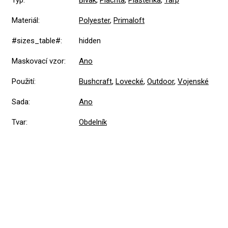
Typ
:
Bivak
,
Plachta
,
Pláštěnka
,
Tarp
Materiál
:
Polyester
,
Primaloft
#sizes_table#
:
hidden
Maskovací vzor
:
Ano
Použití
:
Bushcraft
,
Lovecké
,
Outdoor
,
Vojenské
Sada
:
Ano
Tvar
:
Obdelník