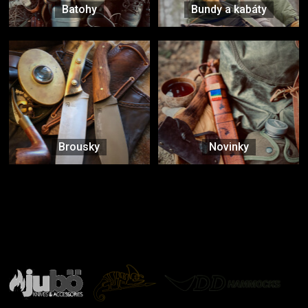
Batohy
Bundy a kabáty
Brousky
Novinky
Značky ověřené samotnou přírodou
další značky