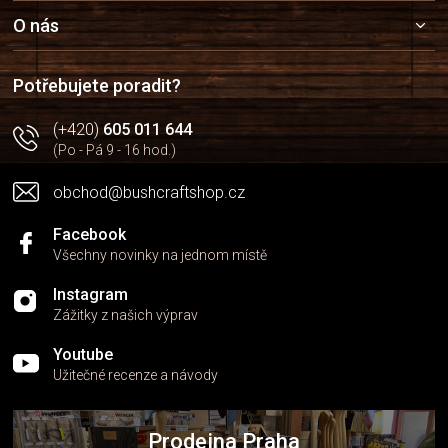
p
a
O nás
t
í
Potřebujete poradit?
(+420)
605 011 644
(Po - Pá 9 - 16 hod.)
obchod@bushcraftshop.cz
Facebook
Všechny novinky na jednom místě
Instagram
Zážitky z našich výprav
Youtube
Užitečné recenze a návody
Prodejna Praha