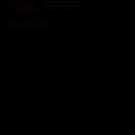
Odebírat newsletter
Vložte svůj e-mail a my vám budeme zasílat informace o
nových produktech na našem e-shopu.
E-mail
Vložením e-mailu souhlasíte s
podmínkami ochrany
osobních údajů
Přihlásit se