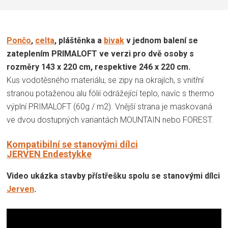
Pončo
,
celta
, pláštěnka a
bivak
v jednom balení se
zateplením PRIMALOFT ve verzi pro dvě osoby s
rozměry 143 x 220 cm, respektive 246 x 220 cm.
Kus vodotěsného materiálu, se zipy na okrajích, s vnitřní
stranou potaženou alu fólií odrážející teplo, navíc s thermo
výplní PRIMALOFT (60g / m2). Vnější strana je maskovaná
ve dvou dostupných variantách MOUNTAIN nebo FOREST.
Kompatibilní se stanovými dílci
JERVEN Endestykke
Video ukázka stavby přístřešku spolu se stanovými dílci
Jerven
.