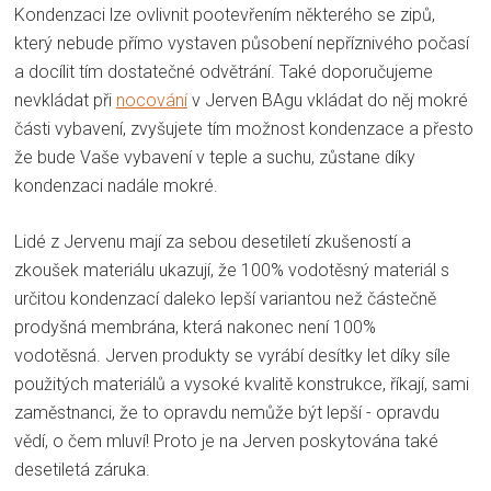
Kondenzaci lze ovlivnit pootevřením některého se zipů,
který nebude přímo vystaven působení nepříznivého počasí
a docílit tím dostatečné odvětrání. Také doporučujeme
nevkládat při
nocování
v Jerven BAgu vkládat do něj mokré
části vybavení, zvyšujete tím možnost kondenzace a přesto
že bude Vaše vybavení v teple a suchu, zůstane díky
kondenzaci nadále mokré.
Lidé z Jervenu mají za sebou desetiletí zkušeností a
zkoušek materiálu ukazují, že 100% vodotěsný materiál s
určitou kondenzací daleko lepší variantou než částečně
prodyšná membrána, která nakonec není 100%
vodotěsná. Jerven produkty se vyrábí desítky let díky síle
použitých materiálů a vysoké kvalitě konstrukce, říkají, sami
zaměstnanci, že to opravdu nemůže být lepší - opravdu
vědí, o čem mluví! Proto je na Jerven poskytována také
desetiletá záruka.