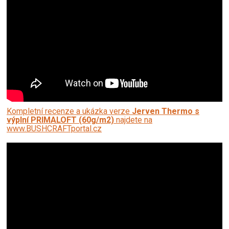
Kompletní recenze a ukázka verze
Jerven Thermo s
výplní PRIMALOFT (60g/m2)
najdete na
www.BUSHCRAFTportal.cz