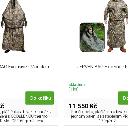
AG Exclusive - Mountain
JERVEN BAG Extreme - F
skladem
(1 ks)
Do košíku
Do
Kč
11 550 Kč
, pláštěnka a bivak i spacák v
Pončo, celta, pláštěnka a bivak 
alení s ODDĚLENOU thermo
jednom balení se zateplením 
PRIMALOFT 60g/m2 nebo...
170g/m2.