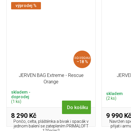
výprodej %
10 190 Kč
–18 %
JERVEN BAG Extreme - Rescue
JERVEN
Orange
skladem -
skladem
doprodej
(2 ks)
(1 ks)
Do košíku
8 290 Kč
9 990 K
Pončo, celta, pláštěnka a bivak i spacák v
Navržen spec
jednom balení se zateplením PRIMALOFT
přijat i arm
170g/m2