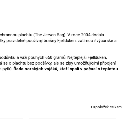
chrannou plachtu (The Jerven Bag). V roce 2004 dodala
y pravidelně používají brašny Fjellduken, zatímco švýcarské a
odšívku a váží pouhých 650 gramů. Nejteplejší Fjellduken,
á se o plachtu bez podšívky, ale se zipy umožňujícími připojení
 pytlů.
Řada norských vojáků, kteří spali v počasí s teplotou
18
položek celkem