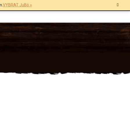
m.
VYBRAT JuBö »