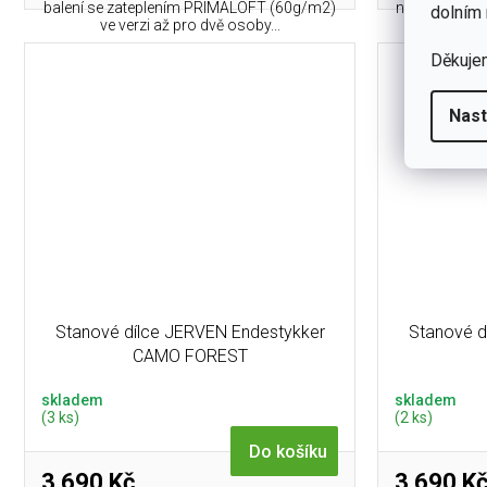
balení se zateplením PRIMALOFT (60g/m2)
na okrajích, 
dolním 
ve verzi až pro dvě osoby...
f
Děkuje
Nast
Stanové dílce JERVEN Endestykker
Stanové d
CAMO FOREST
skladem
skladem
(3 ks)
(2 ks)
Do košíku
3 690 Kč
3 690 K