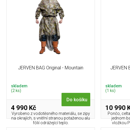
í
p
p
i
r
s
o
p
d
r
u
o
k
d
t
u
ů
k
t
JERVEN BAG Original - Mountain
JERVEN B
ů
skladem
skladem
(2 ks)
(1 ks)
Do košíku
4 990 Kč
10 990 
Vyrobeno z vodotěsného materiálu, se zipy
Pončo, celta
na okrajích, s vnitřní stranou potaženou alu
jednom b
fólií odrážející teplo.
vložkou 