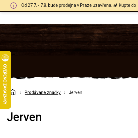
Přejít
Od 27.7. - 7.8. bude prodejna v Praze uzavřena. 🏕️ Kupte do 
na
obsah
Domů
Prodávané značky
Jerven
Jerven