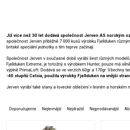
Již více než 30 let dodává společnost Jerven AS norským oz
společnost Jerven přibližně 7 000 kusů výrobku Fjellduken různý
britské speciální jednotky s tím teprve začínají.
Společnost Jerven v současné době vyrábí šest různých modelů Fje
Fjellduken Extreme, je totožný s výrobkem Hunter, pouze má silněj
výplně PrimaLoft. Dodává se ve verzích 60gr a 170gr. Všechny te
-40 stupňů Celsia, použila výrobky Fjellduken na vnější stra
Jerven vyrábí také stany a lovecké oblečení v lesním a horském
Ř
a
Doporučujeme
Nejlevnější
Nejdražší
Nejprodávanější
Ab
z
e
V
n
ý