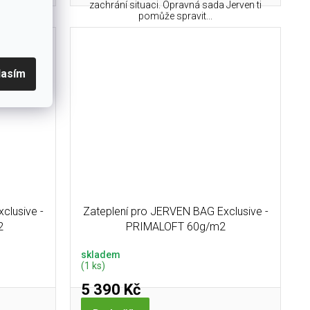
Jerven ti
zachrání situaci. Opravná sada Jerven ti
pomůže spravit...
lasím
clusive -
Zateplení pro JERVEN BAG Exclusive -
2
PRIMALOFT 60g/m2
skladem
(1 ks)
5 390 Kč