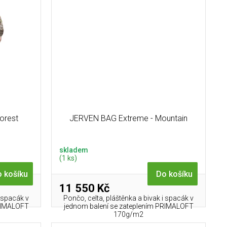
orest
JERVEN BAG Extreme - Mountain
skladem
(1 ks)
 košíku
Do košíku
11 550 Kč
i spacák v
Pončo, celta, pláštěnka a bivak i spacák v
PRIMALOFT
jednom balení se zateplením PRIMALOFT
170g/m2