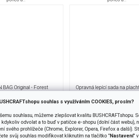
BAG Original - Forest
Opravná lepící sada na plach
Repair Kit - Forest C
USHCRAFTshopu souhlas s využíváním COOKIES, prosím?
skladem
(1 ks)
ašemu souhlasu, můžeme zlepšovat kvalitu BUSHCRAFTshopu.
S
Do košíku
Do
kdykoliv odvolat a to buď v patičce e-shopu (dolní část webu), 
ní svého prohlížeče (Chrome, Explorer, Opera, Firefox a další). S
č
690 Kč
ete svůj souhlas modifikovat kliknutím na tlačítko "
Nastavení
" 
odotěsného materiálu, se zipy
Když to venku dostane zabrat, t