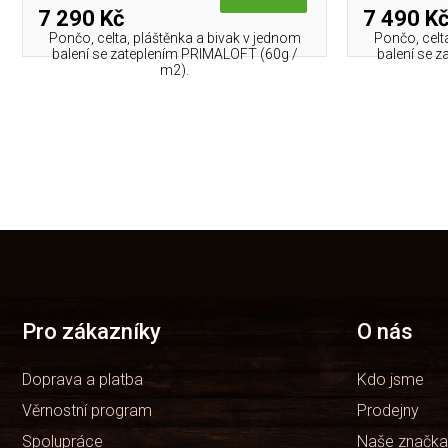
7 290 Kč
7 490 K
Pončo, celta, pláštěnka a bivak v jednom
Pončo, celt
balení se zateplením PRIMALOFT (60g /
balení se 
m2).
Z
á
p
a
t
Pro zákazníky
O nás
í
Doprava a platba
Kdo jsme
Věrnostní program
Prodejny
Spolupráce
Naše značka