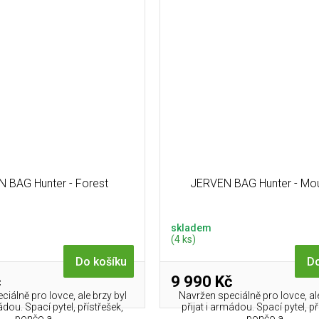
 BAG Hunter - Forest
JERVEN BAG Hunter - Mou
skladem
(4 ks)
Do košíku
Do
č
9 990 Kč
iálně pro lovce, ale brzy byl
Navržen speciálně pro lovce, ale
ádou. Spací pytel, přístřešek,
přijat i armádou. Spací pytel, př
pončo a...
pončo a...