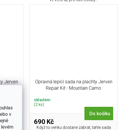
ty Jerven
Opravná lepící sada na plachty Jerven
amo
Repair Kit - Mountain Camo
skladem
(2 ks)
ouhlas
 košíku
Do košíku
nebo v
tejně
690 Kč
v levém
ahle sada
Když to venku dostane zabrat, tahle sada