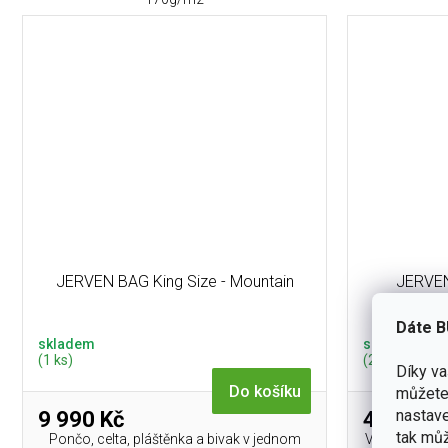
JERVEN BAG King Size - Mountain
JERVEN 
Dáte B
skladem
skladem
(1 ks)
(2 ks)
Díky v
Do košíku
můžete 
nastave
9 990 Kč
4 990 K
tak můž
Pončo, celta, pláštěnka a bivak v jednom
Vyrobeno z v