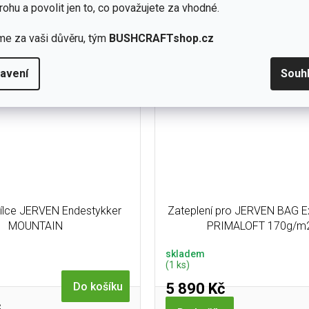
s vnitřní stranou potaženou alu
zachrání situaci. Opravná sada 
rohu a povolit jen to, co považujete za vhodné.
ólií odrážející teplo.
pomůže spravit...
me za vaši důvěru, tým
BUSHCRAFTshop.cz
avení
Souh
ílce JERVEN Endestykker
Zateplení pro JERVEN BAG Ex
MOUNTAIN
PRIMALOFT 170g/m
skladem
(1 ks)
5 890 Kč
Do košíku
č