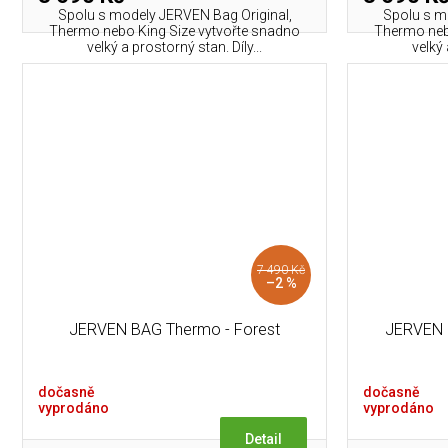
Spolu s modely JERVEN Bag Original,
Spolu s m
Thermo nebo King Size vytvořte snadno
Thermo neb
velký a prostorný stan. Díly...
velký 
7 490 Kč
–2 %
JERVEN BAG Thermo - Forest
JERVEN 
dočasně
dočasně
vyprodáno
vyprodáno
Detail