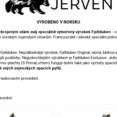
VYROBENO V NORSKU
brojeným silám svůj speciálně vytvořený výrobek Fjellduken
- o
m norským vojenským útvarům. Francouzské i dánské speciální jednotk
llduken. Nejzákladnější výrobek, Fjellduken Original, nemá žádnou p
ší podšívku. Nejpokročilejším výrobkem je Fjellduken Exclusive. Jedn
rmo-plachty (S PrimaLoftem) fungují dobře také jako výztuhy spacích
ně svých vojenských spacích pytlů.
 maskovacím provedení.
ecedně