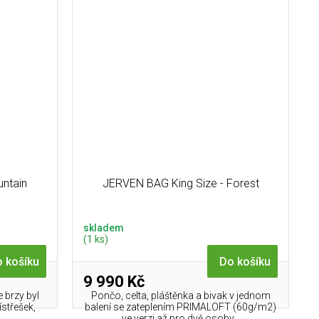
ntain
JERVEN BAG King Size - Forest
skladem
(1 ks)
 košíku
Do košíku
9 990 Kč
 brzy byl
Pončo, celta, pláštěnka a bivak v jednom
ístřešek,
balení se zateplením PRIMALOFT (60g/m2)
ve verzi až pro dvě osoby...