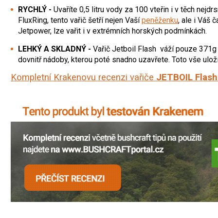
RYCHLÝ -
Uvaříte 0,5 litru vody za 100 vteřin i v těch nejd
FluxRing, tento vařič šetří nejen Vaší
peněženku
, ale i Váš 
Jetpower, lze vařit i v extrémních horských podmínkách.
LEHKÝ A SKLADNÝ -
Vařič Jetboil Flash váží pouze 371g 
dovnitř nádoby, kterou poté snadno uzavřete. Toto vše ulo
Kompletní Krakenovu recenzi vařiče
JETBOIL Flash