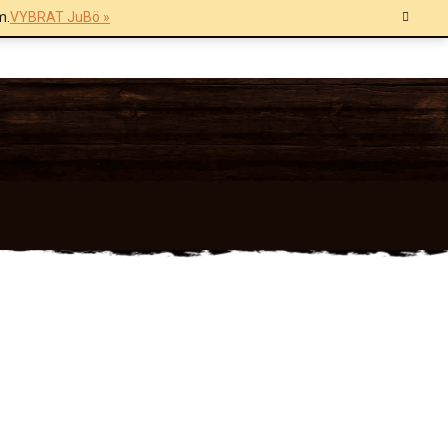
m.
VYBRAT JuBö »