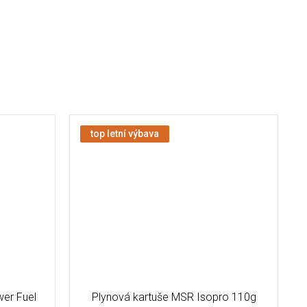
top letní výbava
wer Fuel
Plynová kartuše MSR Isopro 110g