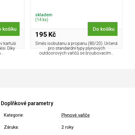
skladem
(14 ks)
 košíku
Do košíku
195 Kč
v kartuši
Směs isobutanu a propanu (80/20). Určená
si. Díky
pro standardní typy plynových
..
outdoorových vařičů se šroubovacím...
Doplňkové parametry
Kategorie
:
Plynové vařiče
Záruka
:
2 roky