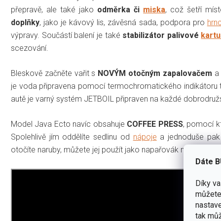
přepravě, ale také jako
odměrka či
miska
, což šetří mí
doplňky
, jako je kávový lis, závěsná sada, podpora pro
hrn
výpravy.
Součástí balení je také
stabilizátor palivové
kart
scezování.
Bleskově začněte vařit s
NOVÝM
otočným zapalovačem
a 
je voda připravena pomocí termochromatického indikátoru
autě je varný systém JETBOIL připraven na každé dobrodružs
Model Java Ecto navíc obsahuje
COFFEE PRESS
, pomocí k
Spolehlivě jím oddělíte sedlinu od
nápoje
a jednoduše pak 
otočíte naruby, můžete jej použít jako napařovák na vajíčka, 
Dáte B
Díky v
můžete 
nastave
tak můž