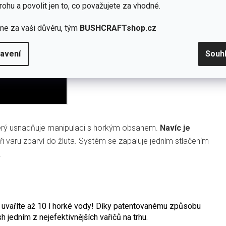
rohu a povolit jen to, co považujete za vhodné.
me za vaši důvěru, tým
BUSHCRAFTshop.cz
avení
Souh
erý usnadňuje manipulaci s horkým obsahem.
Navíc je
při varu zbarví do žluta. Systém se zapaluje jedním stlačením
.
h uvaříte až 10 l horké vody! Díky patentovanému způsobu
 jedním z nejefektivnějších vařičů na trhu.