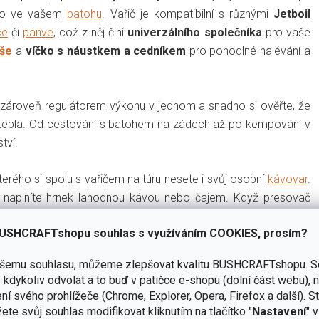
sto ve vašem
batohu
.
Vařič je kompatibilní s různými
Jetboil
ce
či
pánve
, což z něj činí
univerzálního společníka
pro vaše
uše
a
víčko s náustkem a cedníkem
pro pohodlné nalévání a
zároveň regulátorem výkonu v jednom a snadno si ověřte, že
 tepla. Od cestování s batohem na zádech až po kempování v
tví.
terého si spolu s vařičem na túru nesete i svůj osobní
kávovar
.
naplníte hrnek lahodnou kávou nebo čajem. Když presovač
ryby nebo zeleninu přímo ve vašem Jetboil vařiči.
USHCRAFTshopu souhlas s využíváním COOKIES, prosím?
ašemu souhlasu, můžeme zlepšovat kvalitu BUSHCRAFTshopu.
S
kdykoliv odvolat a to buď v patičce e-shopu (dolní část webu), 
ní svého prohlížeče (Chrome, Explorer, Opera, Firefox a další). S
ete svůj souhlas modifikovat kliknutím na tlačítko "
Nastavení
" 