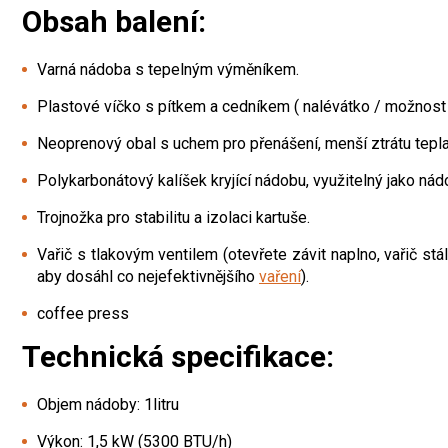
Obsah balení:
Varná nádoba s tepelným výměníkem.
Plastové víčko s pítkem a cedníkem ( nalévátko / možnost 
Neoprenový obal s uchem pro přenášení, menší ztrátu tepla
Polykarbonátový kalíšek kryjící nádobu, využitelný jako nádob
Trojnožka pro stabilitu a izolaci kartuše.
Vařič s tlakovým ventilem (otevřete závit naplno, vařič st
aby dosáhl co nejefektivnějšího
vaření
).
coffee press
Technická specifikace:
Objem nádoby: 1litru
Výkon: 1,5 kW (5300 BTU/h)