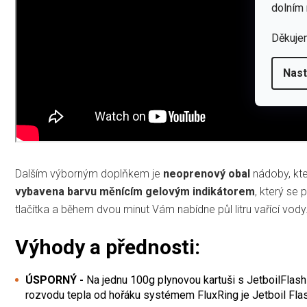
dolním 
Děkuje
Nast
Dalším výborným doplňkem je
neoprenový obal
nádoby, kt
vybavena barvu měnícím gelovým indikátorem
, který se 
tlačítka a během dvou minut Vám nabídne půl litru vařící vody
Výhody a přednosti:
ÚSPORNÝ -
Na jednu 100g plynovou kartuši s JetboilFlas
rozvodu tepla od hořáku systémem FluxRing je Jetboil Flash