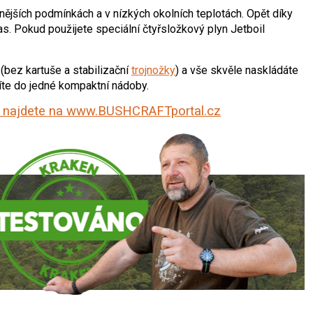
rsnějších podmínkách a v nízkých okolních teplotách. Opět díky
čas. Pokud použijete speciální čtyřsložkový plyn Jetboil
(bez kartuše a stabilizační
trojnožky
) a vše skvěle naskládáte
žíte do jedné kompaktní nádoby.
najdete na www.BUSHCRAFTportal.cz