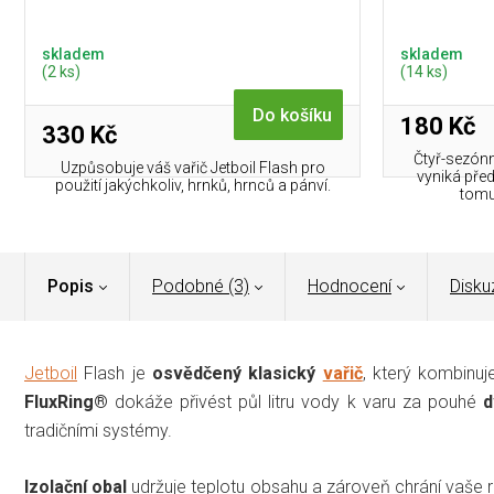
skladem
skladem
(2 ks)
(14 ks)
Do košíku
180 Kč
330 Kč
Čtyř-sezónn
Uzpůsobuje váš vařič Jetboil Flash pro
vyniká pře
použití jakýchkoliv, hrnků, hrnců a pánví.
tomu 
Popis
Podobné (3)
Hodnocení
Disku
Jetboil
Flash je
osvědčený klasický
vařič
, který kombinu
FluxRing®
dokáže přivést půl litru vody k varu za pouhé
d
tradičními systémy.
Izolační obal
udržuje teplotu obsahu a zároveň chrání vaše 