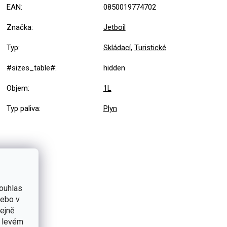
EAN
:
0850019774702
Značka
:
Jetboil
Typ
:
Skládací
,
Turistické
#sizes_table#
:
hidden
Objem
:
1L
Typ paliva
:
Plyn
ouhlas
nebo v
tejně
v levém