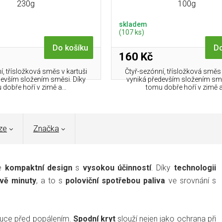
230g
100g
skladem
(107 ks)
Do košíku
Do
160 Kč
í, třísložková směs v kartuši
Čtyř-sezónní, třísložková směs 
devším složením směsi. Díky
vyniká především složením smě
dobře hoří v zimě a...
tomu dobře hoří v zimě a.
ze
Značka
je
kompaktní design
s
vysokou účinností
.
Díky
technologii
vě minuty
, a to s
poloviční spotřebou paliva
ve srovnání s
ruce před popálením.
Spodní kryt
slouží nejen jako ochrana při