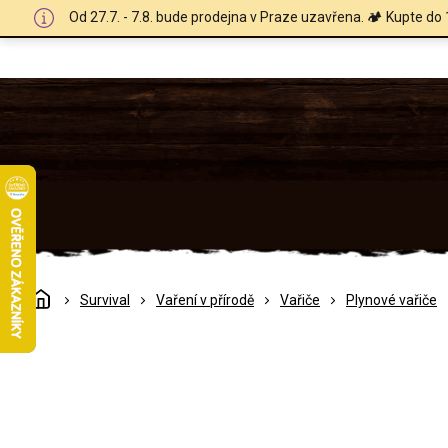
Přejít
Od 27.7. - 7.8. bude prodejna v Praze uzavřena. 🏕️ Kupte do 
na
obsah
Domů
Survival
Vaření v přírodě
Vařiče
Plynové vařiče