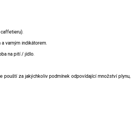
caffetieru).
 a varným indikátorem.
a na pití / jídlo.
ále pouští za jakýchkoliv podmínek odpovídající množství plynu,