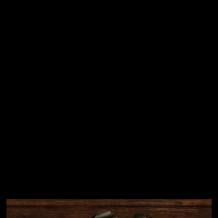
Vložením e-mailu souhlasíte s
podmínkami ochrany
osobních údajů
Přihlásit se
Instagram