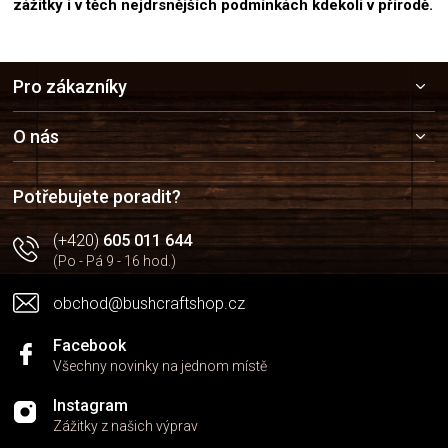
zážitky i v těch nejdrsnějších podmínkách kdekoli v přírodě.
Z
Pro zákazníky
á
p
a
O nás
t
í
Potřebujete poradit?
(+420)
605 011 644
(Po - Pá 9 - 16 hod.)
obchod@bushcraftshop.cz
Facebook
Všechny novinky na jednom místě
Instagram
Zážitky z našich výprav