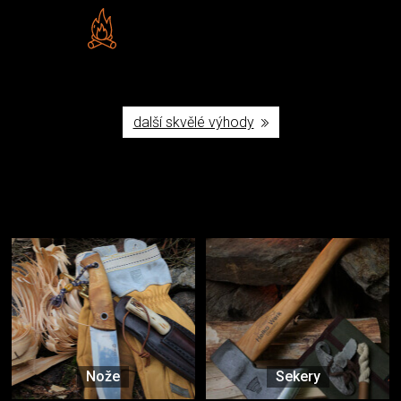
Vlastní značka JuBö
Poctivá ruční výroba v ČR
další skvělé výhody
Užijte si to v přírodě
Vybavení, na které spoléháte nejčastěji
Nože
Sekery