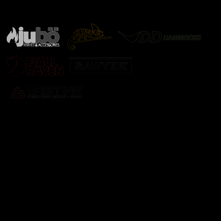
další značky
Odebírat newsletter
Vložte svůj e-mail a my vám budeme zasílat informace o
nových produktech na našem e-shopu.
E-mail