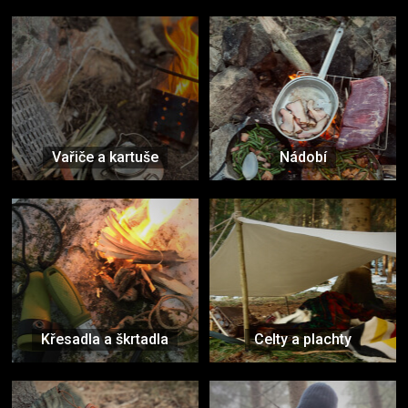
Vařiče a kartuše
Nádobí
Křesadla a škrtadla
Celty a plachty