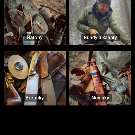
Batohy
Bundy a kabáty
Brousky
Novinky
Značky ověřené samotnou přírodou