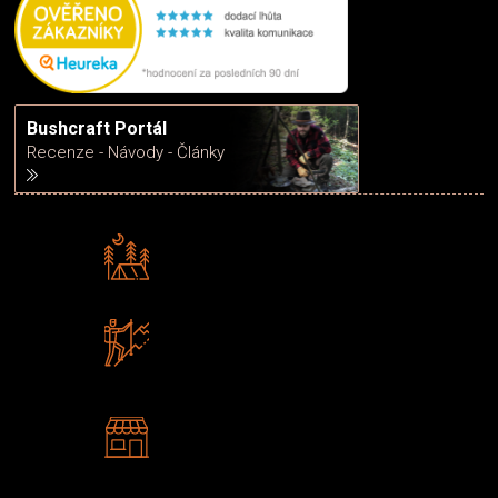
Bushcraft Portál
Recenze - Návody - Články
Rádi předáváme zkušenosti
Poradíme vám s výběrem
Zboží sami testujeme
U nás nekoupíte „zajíce v pytli“
2 kamenné prodejny
Navštivte nás v Praze a
Šumperku