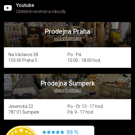
Youtube
Užitečné recenze a návody
Prodejna Praha
více informací
Na Václavce 28
Po - Pá:
150 00 Praha 5
10:00 - 18:00 hod.
Prodejna Šumperk
více informací
Jesenická 22
Po - Čt: 13 - 17 hod.
787 01 Šumperk
Pá: 9 - 17 hod.