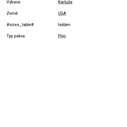
Výbava
:
Kartuše
Země
:
USA
#sizes_table#
:
hidden
Typ paliva
:
Plyn
Přidat hodnocení