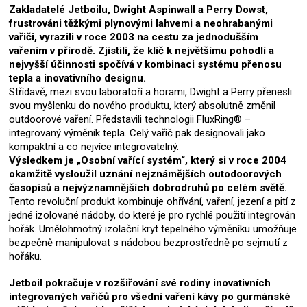
Zakladatelé Jetboilu, Dwight Aspinwall a Perry Dowst,
frustrováni těžkými plynovými lahvemi a neohrabanými
vařiči, vyrazili v roce 2003 na cestu za jednodušším
vařením v přírodě. Zjistili, že klíč k největšímu pohodlí a
nejvyšší účinnosti spočívá v kombinaci systému přenosu
tepla a inovativního designu.
Střídavě, mezi svou laboratoří a horami, Dwight a Perry přenesli
svou myšlenku do nového produktu, který absolutně změnil
outdoorové vaření. Představili technologii FluxRing® –
integrovaný výměník tepla. Celý vařič pak designovali jako
kompaktní a co nejvíce integrovatelný.
Výsledkem je „Osobní vařící systém“, který si v roce 2004
okamžitě vysloužil uznání nejznámějších outodoorových
časopisů a nejvýznamnějších dobrodruhů po celém světě.
Tento revoluční produkt kombinuje ohřívání, vaření, jezení a pití z
jedné izolované nádoby, do které je pro rychlé použití integrován
hořák. Umělohmotný izolační kryt tepelného výměníku umožňuje
bezpečně manipulovat s nádobou bezprostředně po sejmutí z
hořáku.
Jetboil pokračuje v rozšiřování své rodiny inovativních
integrovaných vařičů pro všední vaření kávy po gurmánské