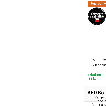
top letní 
Vandrov
Bushcra
skladem
(88 ks)
850 Kč
Vylepše
dopl
Materiál