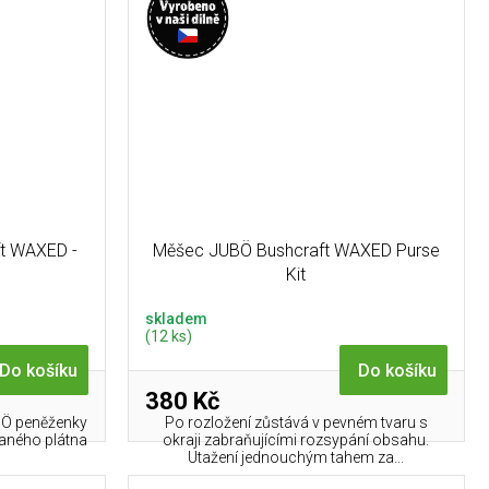
t WAXED -
Měšec JUBÖ Bushcraft WAXED Purse
Kit
skladem
(12 ks)
Do košíku
Do košíku
380 Kč
BÖ peněženky
Po rozložení zůstává v pevném tvaru s
aného plátna
okraji zabraňujícími rozsypání obsahu.
.
Utažení jednouchým tahem za...