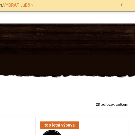
m.
VYBRAT JuBö »
23
položek celkem
top letní výbava