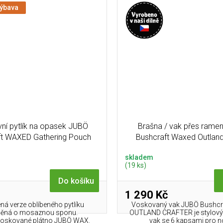
výbava
ní pytlík na opasek JUBÖ
Brašna / vak přes ram
ft WAXED Gathering Pouch
Bushcraft Waxed Outland
olivová
skladem
(19 ks)
Do košíku
1 290 Kč
ná verze oblíbeného pytlíku
Voskovaný vak JUBÖ Bushc
něná o mosaznou sponu.
OUTLAND CRAFTER je stylový
 voskované plátno JUBÖ WAX.
vak se 6 kapsami pro no