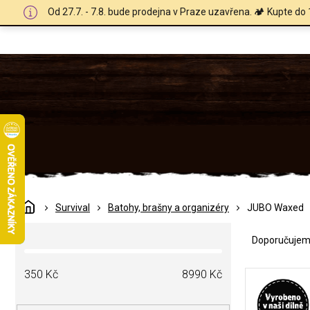
Přejít
Od 27.7. - 7.8. bude prodejna v Praze uzavřena. 🏕️ Kupte do 
na
obsah
Domů
Survival
Batohy, brašny a organizéry
JUBO Waxed
Ř
P
a
Doporučuje
o
z
s
e
V
t
350
Kč
8990
Kč
n
ý
r
í
p
a