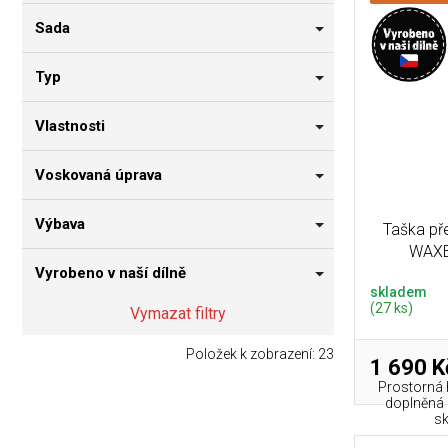
Sada
Typ
Vlastnosti
Voskovaná úprava
Výbava
Taška př
WAXE
Vyrobeno v naší dílně
skladem
(27 ks)
Vymazat filtry
Položek k zobrazení:
23
1 690 K
Prostorná 
doplněná 
sk