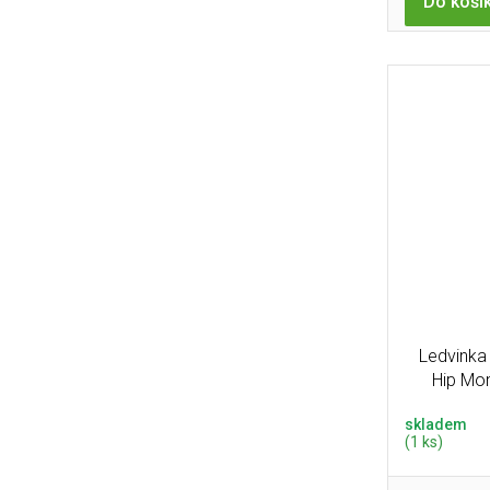
Do koší
Ledvinka
Hip Mo
skladem
(1 ks)