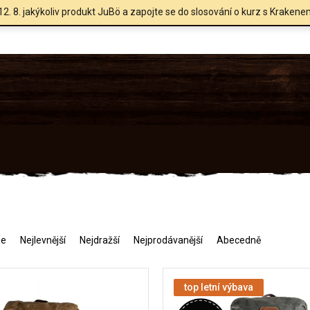
12. 8. jakýkoliv produkt JuBö a zapojte se do slosování o kurz s Krakene
me
Nejlevnější
Nejdražší
Nejprodávanější
Abecedně
top letní výbava