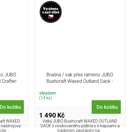
eno JUBÖ
Brašna / vak přes rameno JUBÖ
 Crafter-
Bushcraft Waxed Outland Sack -
olivová
skladem
(14 ks)
Do košíku
Do košíku
1 490 Kč
raft WAXED
Velký JUBÖ Bushcraft WAXED OUTLAND
 nástrojový
SACK z voskovaného plátna s 6 kapsami a
že,...
tradičním zavíráním na...