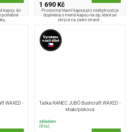
1 690 Kč
vě kapsy, do
Prostorná hlavní kapsa pro nezbytnosti je
e potřebné
doplněná o menší kapsu na zip, které se
y,...
skrývá na zadní straně...
ft WAXED -
Taška RANEC JUBÖ Bushcraft WAXED -
á
khaki/písková
skladem
(8 ks)