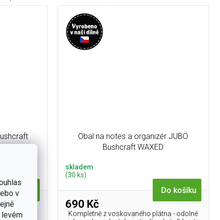
ushcraft
Obal na notes a organizér JUBÖ
x25 cm
Bushcraft WAXED
skladem
(30 ks)
ouhlas
Do košíku
Do košíku
nebo v
690 Kč
tejně
 využití.
Kompletně z voskovaného plátna - odolné
v levém