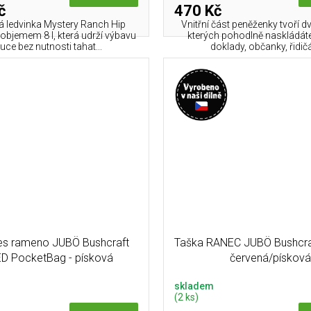
č
470 Kč
á ledvinka Mystery Ranch Hip
Vnitřní část peněženky tvoří d
objemem 8 l, která udrží výbavu
kterých pohodlně naskládát
uce bez nutnosti tahat...
doklady, občanky, řidičák
es rameno JUBÖ Bushcraft
Taška RANEC JUBÖ Bushcra
 PocketBag - písková
červená/pískov
skladem
(2 ks)