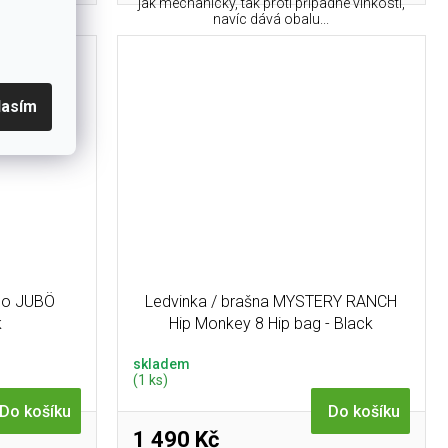
, tácek nebo
jak mechanicky, tak proti případné vlhkosti,
...
navíc dává obalu...
lasím
eno JUBÖ
Ledvinka / brašna MYSTERY RANCH
k
Hip Monkey 8 Hip bag - Black
skladem
(1 ks)
Do košíku
Do košíku
1 490 Kč