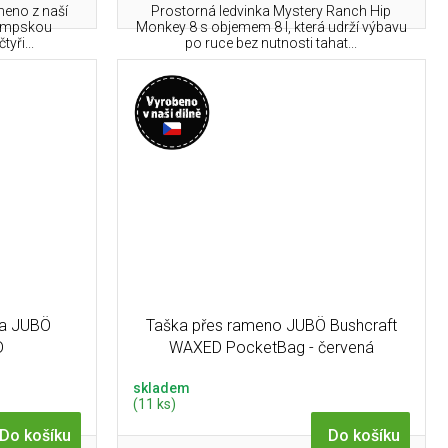
meno z naší
Prostorná ledvinka Mystery Ranch Hip
rampskou
Monkey 8 s objemem 8 l, která udrží výbavu
yři...
po ruce bez nutnosti tahat...
ka JUBÖ
Taška přes rameno JUBÖ Bushcraft
D
WAXED PocketBag - červená
skladem
(11 ks)
Do košíku
Do košíku