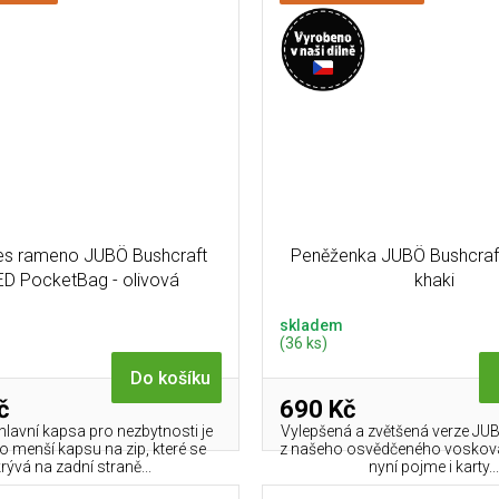
es rameno JUBÖ Bushcraft
Peněženka JUBÖ Bushcraf
D PocketBag - olivová
khaki
skladem
(36 ks)
Do košíku
č
690 Kč
hlavní kapsa pro nezbytnosti je
Vylepšená a zvětšená verze JU
o menší kapsu na zip, které se
z našeho osvědčeného voskov
rývá na zadní straně...
nyní pojme i karty..