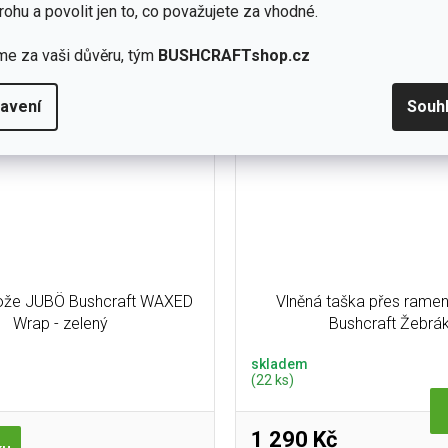
o mince, bankovky a drobnosti.
Poslouží jako odkládací miska
rohu a povolit jen to, co považujete za vhodné.
 kompaktním rozměrům...
talířek stejně dobře jak
me za vaši důvěru, tým
BUSHCRAFTshop.cz
avení
Souh
nože JUBÖ Bushcraft WAXED
Vlněná taška přes ram
Wrap - zelený
Bushcraft Žebrá
skladem
(22 ks)
1 290 Kč