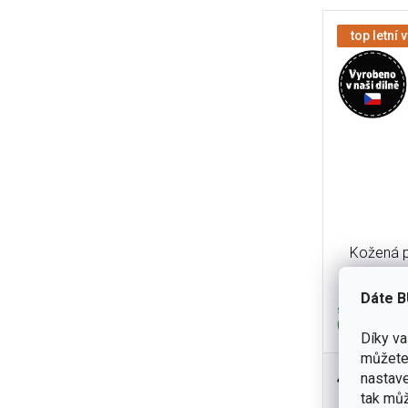
top letní 
Kožená 
Dáte B
skladem
(4 ks)
Díky v
můžete 
420 Kč
nastave
Praktická k
tak můž