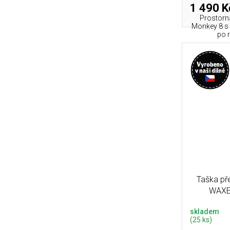
1 490 K
Prostorn
Monkey 8 s 
po r
Taška př
WAXED
skladem
(25 ks)