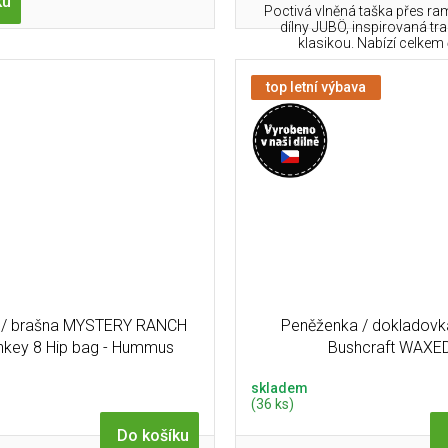
ku
Poctivá vlněná taška přes ra
dílny JUBÖ, inspirovaná t
klasikou. Nabízí celkem čt
top letní výbava
 / brašna MYSTERY RANCH
Peněženka / dokladov
nkey 8 Hip bag - Hummus
Bushcraft WAXE
skladem
(36 ks)
Do košíku