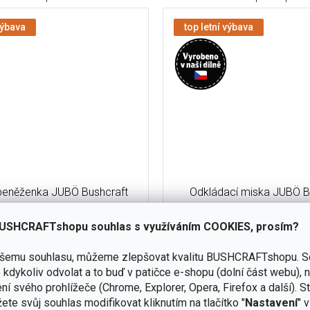
výbava
top letní výbava
peněženka JUBÖ Bushcraft
Odkládací miska JUBÖ B
Nomad Wallet
Waxed Side Plate 25
USHCRAFTshopu souhlas s využíváním COOKIES, prosím?
skladem
(34 ks)
ašemu souhlasu, můžeme zlepšovat kvalitu BUSHCRAFTshopu.
S
Do košíku
kdykoliv odvolat a to buď v patičce e-shopu (dolní část webu), 
350 Kč
ní svého prohlížeče (Chrome, Explorer, Opera, Firefox a další). S
ožená peněženka z hovězí kůže,
Kouzelná věc s mnoha účely
ete svůj souhlas modifikovat kliknutím na tlačítko "
Nastavení
" 