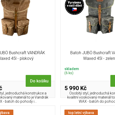
JUBÖ Bushcraft VANDRÁK
Batoh JUBÖ Bushcraft 
axed 45l - pískový
Waxed 45l - zele
skladem
(6 ks)
Do košíku
č
5 990 Kč
tyl, jednoduchá konstrukce a
Osobitý styl, jednoduchá ko
oskovaný materiál to je Vandrák
kvalitní voskovaný materiál t
 - batoh do pohody i...
WAX - batoh do pohody 
výbava
top letní výbava