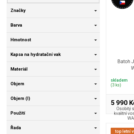
p
i
n
r
s
n
Značky
o
p
í
d
r
p
Barva
u
o
a
k
d
n
Hmotnost
t
u
e
ů
k
l
Kapsa na hydratační vak
t
Batoh 
ů
W
Materiál
skladem
Objem
(3 ks)
Objem (l)
5 990 K
Osobitý s
Použití
kvalitní v
WAX
Řada
top letní 