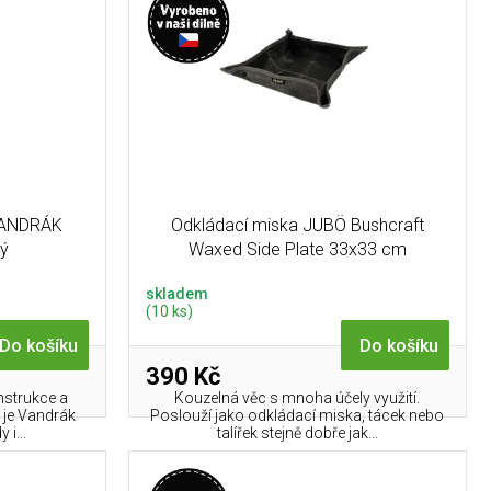
VANDRÁK
Odkládací miska JUBÖ Bushcraft
ný
Waxed Side Plate 33x33 cm
skladem
(10 ks)
Do košíku
Do košíku
390 Kč
nstrukce a
Kouzelná věc s mnoha účely využití.
o je Vandrák
Poslouží jako odkládací miska, tácek nebo
i...
talířek stejně dobře jak...