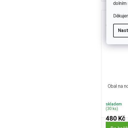
ideální pr
dolním 
Díky
Děkuje
Nast
Obal na 
skladem
(30 ks)
480 Kč