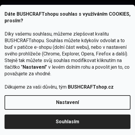
Dáte BUSHCRAFTshopu souhlas s využíváním COOKIES,
prosím?
Díky vašemu souhlasu, můžeme zlepšovat kvalitu
BUSHCRAFTshopu.
Souhlas můžete kdykoliv odvolat a to
buď v patičce e-shopu (dolní část webu), nebo v nastavení
svého prohlížeče (Chrome, Explorer, Opera, Firefox a další).
Stejně tak můžete svůj souhlas modifikovat kliknutím na
tlačítko "
Nastavení
" v levém dolním rohu a povolit jen to, co
Přihlásit se
považujete za vhodné.
Vložením e-mailu souhlasíte s
Děkujeme za vaši důvěru, tým
BUSHCRAFTshop.cz
podmínkami ochrany osobních údajů
Nastavení
Od 27.7. - 7.8. bude prodejna v Praze uzavřena.
Copyright 2026
BUSHCRAFTshop.cz
. Všechna práva
🏕️ Kupte do 12. 8. jakýkoliv produkt JuBö a
vyhrazena.
Upravit nastavení cookies
zapojte se do slosování o kurz s
Souhlasím
Krakenem.
VYBRAT JuBö »
Vytvořil Shoptet