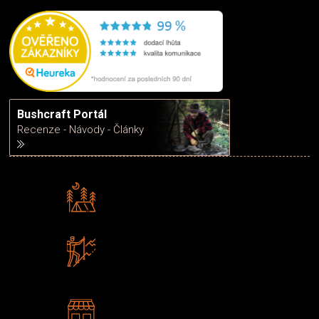
Bushcraft Portál
Recenze - Návody - Články
Rádi předáváme zkušenosti
Poradíme vám s výběrem
Zboží sami testujeme
U nás nekoupíte „zajíce v pytli“
2 kamenné prodejny
Navštivte nás v Praze a