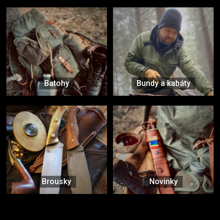
Batohy
Bundy a kabáty
Brousky
Novinky