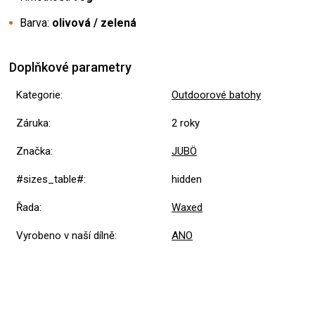
Barva:
olivová / zelená
Doplňkové parametry
Kategorie
:
Outdoorové batohy
Záruka
:
2 roky
Značka
:
JUBÖ
#sizes_table#
:
hidden
Řada
:
Waxed
Vyrobeno v naší dílně
:
ANO