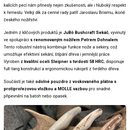
kalících pecí nám přinesly nejen zkušenosti, ale i hluboký respekt
k řemeslu.
Velký dík za cenné rady patří Jaroslavu Briximu, ikoně
českého nožířství.
Jedním z klíčových produktů je
JuBö Bushcraft Sekáč
, vyvinutý
ve spolupráci
s renomovaným nožířem Petrem Dohnalem
.
Tento robustní nástroj kombinuje funkce nože a sekery, což
umožňuje efektivní sekání, štípání dřeva i jemnější práce.
Vyroben
z kvalitní oceli Sleipner s tvrdostí 58 HRC
, disponuje
full-tang konstrukcí a ergonomickou rukojetí z tvrdého dřeva.
Součástí je také
odolné pouzdro z voskovaného plátna s
protiprořezovou vložkou a MOLLE vazbou
pro snadné
připevnění na batoh nebo opasek.