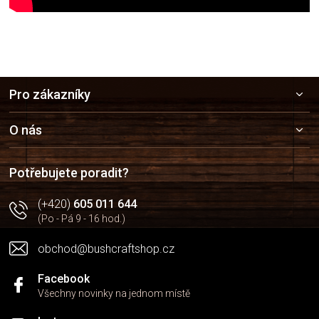
Z
Pro zákazníky
á
p
a
O nás
t
í
Potřebujete poradit?
(+420)
605 011 644
(Po - Pá 9 - 16 hod.)
obchod@bushcraftshop.cz
Facebook
Všechny novinky na jednom místě