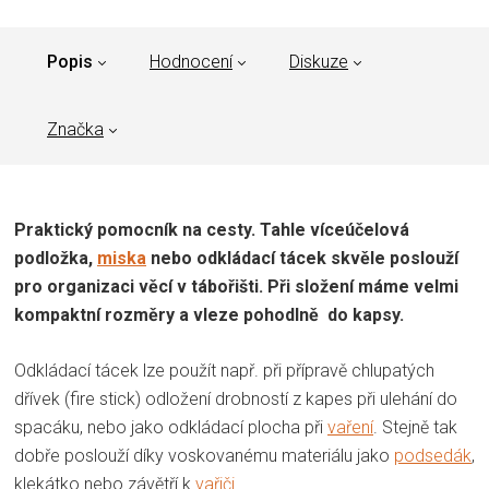
Popis
Hodnocení
Diskuze
Značka
Praktický pomocník na cesty. Tahle víceúčelová
podložka,
miska
nebo odkládací tácek skvěle poslouží
pro organizaci věcí v tábořišti. Při složení máme velmi
kompaktní rozměry a vleze pohodlně do kapsy.
Odkládací tácek lze použít např. při přípravě chlupatých
dřívek (fire stick) odložení drobností z kapes při ulehání do
spacáku, nebo jako odkládací plocha při
vaření
. Stejně tak
dobře poslouží díky voskovanému materiálu jako
podsedák
,
klekátko nebo závětří k
vařiči
.