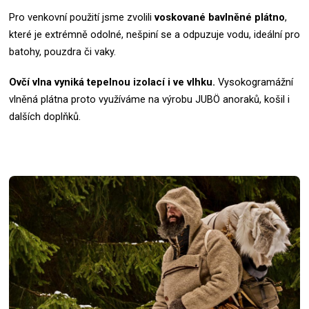
Pro venkovní použití jsme zvolili
voskované bavlněné plátno
,
které je extrémně odolné, nešpiní se a odpuzuje vodu, ideální pro
batohy, pouzdra či vaky.
Ovčí vlna vyniká tepelnou izolací i ve vlhku.
Vysokogramážní
vlněná plátna proto využíváme na výrobu JUBÖ anoraků, košil i
dalších doplňků.