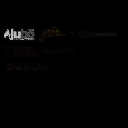
Značky ověřené samotnou přírodou
další značky
Odebírat newsletter
Vložte svůj e-mail a my vám budeme zasílat informace o
nových produktech na našem e-shopu.