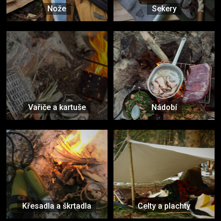
Nože
Sekery
Vařiče a kartuše
Nádobí
Křesadla a škrtadla
Celty a plachty