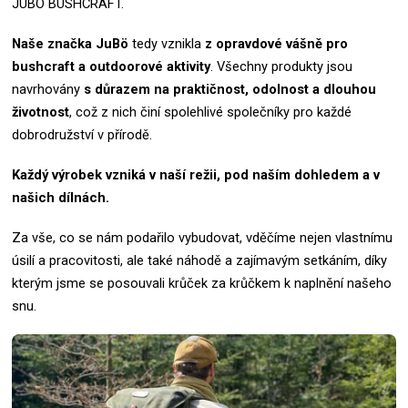
JUBÖ BUSHCRAFT.
Naše značka
JuBö
tedy vznikla
z opravdové vášně pro
bushcraft a outdoorové aktivity
.
Všechny produkty jsou
navrhovány
s důrazem na praktičnost, odolnost a dlouhou
životnost
, což z nich činí spolehlivé společníky pro každé
dobrodružství v přírodě.
Každý výrobek vzniká v naší režii, pod naším dohledem a v
našich dílnách.
Za vše, co se nám podařilo vybudovat, vděčíme nejen vlastnímu
úsilí a pracovitosti, ale také náhodě a zajímavým setkáním, díky
kterým jsme se posouvali krůček za krůčkem k naplnění našeho
snu.