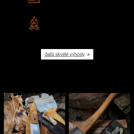
Šumperku
Vlastní značka JuBö
Poctivá ruční výroba v ČR
další skvělé výhody
Užijte si to v přírodě
Vybavení, na které spoléháte nejčastěji