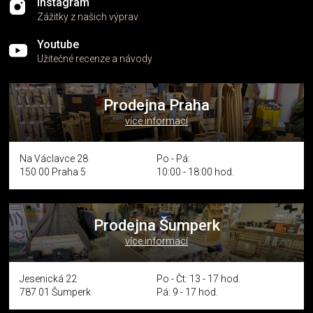
Instagram
Zážitky z našich výprav
Youtube
Užitečné recenze a návody
Prodejna Praha
více informací
Na Václavce 28
Po - Pá:
150 00 Praha 5
10:00 - 18:00 hod.
Prodejna Šumperk
více informací
Jesenická 22
Po - Čt: 13 - 17 hod.
787 01 Šumperk
Pá: 9 - 17 hod.