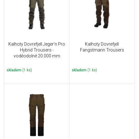
i
k
s
t
p
ů
r
o
d
u
Kalhoty Dovrefjell Jeger'n Pro
Kalhoty Dovrefjell
k
Hybrid Trousers -
Fangstmann Trousers
t
voděodolné 20.000 mm
ů
skladem
(1 ks)
skladem
(1 ks)