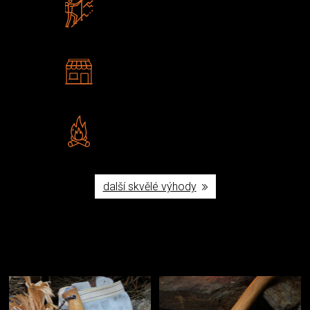
Zboží sami testujeme
U nás nekoupíte „zajíce v pytli“
2 kamenné prodejny
Navštivte nás v Praze a
Šumperku
Vlastní značka JuBö
Poctivá ruční výroba v ČR
další skvělé výhody
Užijte si to v přírodě
Vybavení, na které spoléháte nejčastěji