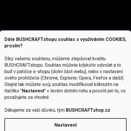
Dáte BUSHCRAFTshopu souhlas s využíváním COOKIES,
prosím?
Díky vašemu souhlasu, můžeme zlepšovat kvalitu
BUSHCRAFTshopu.
Souhlas můžete kdykoliv odvolat a to
buď v patičce e-shopu (dolní část webu), nebo v nastavení
svého prohlížeče (Chrome, Explorer, Opera, Firefox a další).
Stejně tak můžete svůj souhlas modifikovat kliknutím na
tlačítko "
Nastavení
" v levém dolním rohu a povolit jen to, co
Přihlásit se
považujete za vhodné.
Vložením e-mailu souhlasíte s
Děkujeme za vaši důvěru, tým
BUSHCRAFTshop.cz
podmínkami ochrany osobních údajů
Nastavení
Od 27.7. - 7.8. bude prodejna v Praze uzavřena.