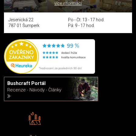
více informací
Jesenická 22
Po - Čt: 13 - 17 hod.
787 01 Šumperk
Pá: 9 - 17 hod.
Bushcraft Portál
Recenze - Návody - Články
Rádi předáváme zkušenosti
Poradíme vám s výběrem