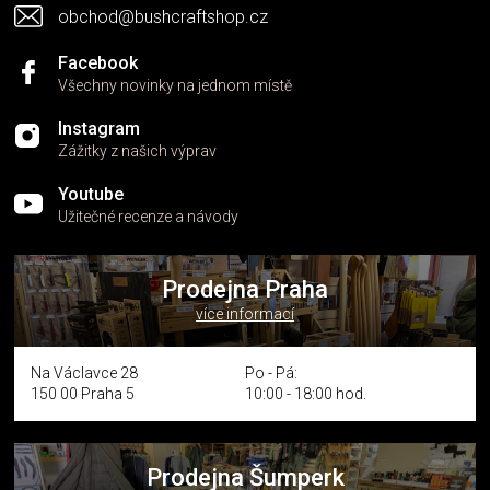
obchod@bushcraftshop.cz
ý
p
i
Facebook
s
Všechny novinky na jednom místě
u
Instagram
Zážitky z našich výprav
Youtube
Užitečné recenze a návody
Prodejna Praha
více informací
Na Václavce 28
Po - Pá:
150 00 Praha 5
10:00 - 18:00 hod.
Prodejna Šumperk