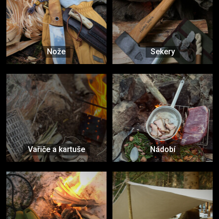
Nože
Sekery
Vařiče a kartuše
Nádobí