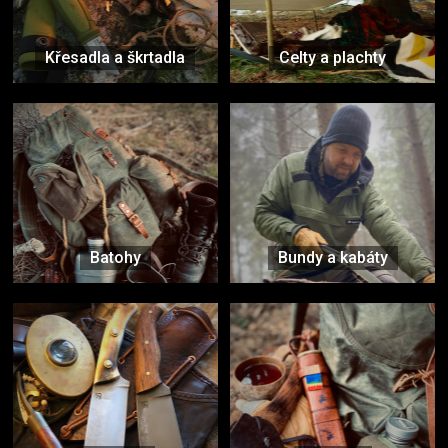
Křesadla a škrtadla
Celty a plachty
Batohy
Bundy a kabáty