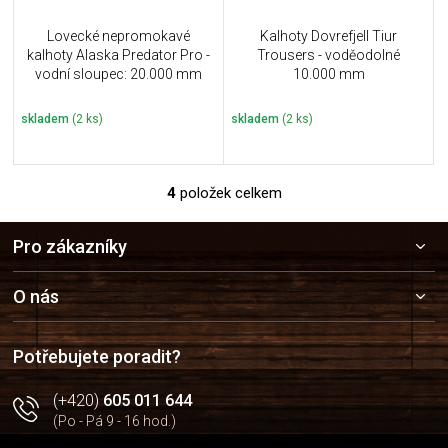
Lovecké nepromokavé
Kalhoty Dovrefjell Tiur
kalhoty Alaska Predator Pro -
Trousers - voděodolné
vodní sloupec: 20.000 mm
10.000 mm
skladem
(2 ks)
skladem
(2 ks)
4
položek celkem
O
v
Z
l
Pro zákazníky
á
á
p
d
a
a
O nás
c
t
í
í
p
Potřebujete poradit?
r
v
(+420)
605 011 644
k
(Po - Pá 9 - 16 hod.)
y
v