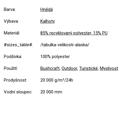
Barva
:
Hnědá
Výbava
:
Kalhoty
Materiál
:
85% recyklovaný polyester, 15% PU
#sizes_table#
:
/tabulka-velikosti-alaska/
Podšívka
:
100% polyester
Použití
:
Bushcraft
,
Outdoor
,
Turistické
,
Myslivost
Prodyšnost
:
20 000 g/m²/24h
Vodní sloupec
:
20 000 mm