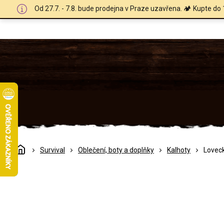
Přejít
Od 27.7. - 7.8. bude prodejna v Praze uzavřena. 🏕️ Kupte do 
na
obsah
Domů
Survival
Oblečení, boty a doplňky
Kalhoty
Loveck