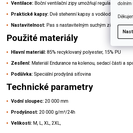
Ventilace:
Boční ventilační zipy umožňují regulaci teploty b
dolním 
Praktické kapsy:
Dvě stehenní kapsy s voděodolnými zipy
Děkuje
Nastavitelnost:
Pas s nastavitelným suchým zipem a spodní
Nast
Použité materiály
Hlavní materiál:
85% recyklovaný polyester, 15% PU
Zesílení:
Materiál Endurance na kolenou, sedací části a sp
Podšívka:
Speciální prodyšná síťovina
Technické parametry
Vodní sloupec:
20 000 mm
Prodyšnost:
20 000 g/m²/24h
Velikosti:
M, L, XL, 2XL,