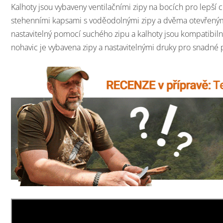
Kalhoty jsou vybaveny ventilačními zipy na bocích pro lepší 
stehenními kapsami s voděodolnými zipy a dvěma otevřeným
nastavitelný pomocí suchého zipu a kalhoty jsou kompatibiln
nohavic je vybavena zipy a nastavitelnými druky pro snadné