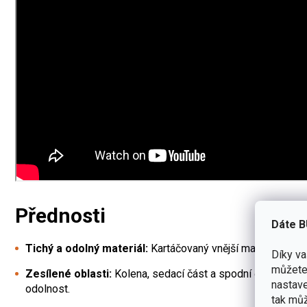
Přednosti
Dáte B
Tichý a odolný materiál:
Kartáčovaný vnější materiál minima
Díky v
můžete 
Zesílené oblasti:
Kolena, sedací část a spodní části noha
nastave
odolnost.
tak můž