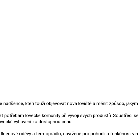
adšence, kteří touží objevovat nová loviště a měnit způsob, jakým j
t potřebám lovecké komunity při vývoji svých produktů.
Soustředí se
lovecké vybavení za dostupnou cenu.
oty, fleecové oděvy a termoprádlo, navržené pro pohodlí a funkčnost 