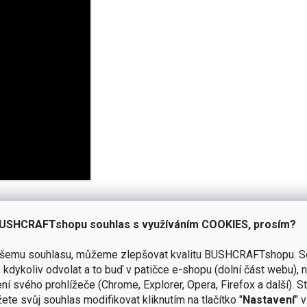
USHCRAFTshopu souhlas s využíváním COOKIES, prosím?
lizuje hluk při pohybu, ideální pro lov.
ašemu souhlasu, můžeme zlepšovat kvalitu BUSHCRAFTshopu.
S
kdykoliv odvolat a to buď v patičce e-shopu (dolní část webu), 
vic jsou zesíleny materiálem Endurance pro zvýšenou
ní svého prohlížeče (Chrome, Explorer, Opera, Firefox a další). S
ete svůj souhlas modifikovat kliknutím na tlačítko "
Nastavení
" 