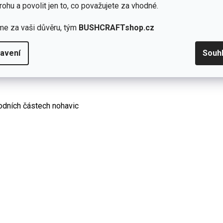
ěhem intenzivní aktivity.
rohu a povolit jen to, co považujete za vhodné.
 a dvě otevřené kapsy poskytují dostatek úložného prostoru.
me za vaši důvěru, tým
BUSHCRAFTshop.cz
 části nohavic s nastavitelnými druky pro perfektní fit.
avení
Souh
odních částech nohavic