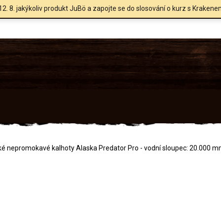
12. 8. jakýkoliv produkt JuBö a zapojte se do slosování o kurz s Krakene
é nepromokavé kalhoty Alaska Predator Pro - vodní sloupec: 20.000 