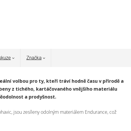
skuze
Značka
eální volbou pro ty, kteří tráví hodně času v přírodě a
obeny z tichého, kartáčovaného vnějšího materiálu
ěodolnost a prodyšnost.
 nohavic, jsou zesíleny odolným materiálem Endurance, což