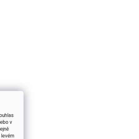
ouhlas
nebo v
tejně
v levém