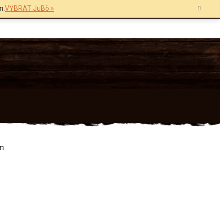
m.
VYBRAT JuBö »
mm