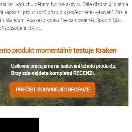
cirkulaci vzduchu během fyzické aktivity. Dále disponují dvěma
i kapsami pro snadný přístup k potřebnému vybavení. Pas je
í s kšandami Alaska (prodávají se samostatně). Spodní část
 přizpůsobení
obuvi
..