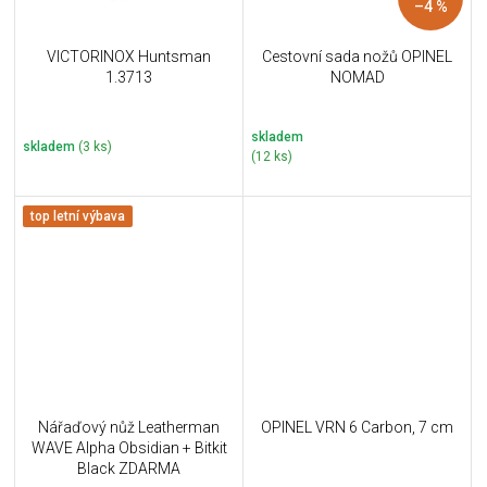
–4 %
VICTORINOX Huntsman
Cestovní sada nožů OPINEL
1.3713
NOMAD
skladem
skladem
(3 ks)
(12 ks)
top letní výbava
Nářaďový nůž Leatherman
OPINEL VRN 6 Carbon, 7 cm
WAVE Alpha Obsidian + Bitkit
Black ZDARMA