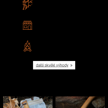
Zboží sami testujeme
U nás nekoupíte „zajíce v pytli“
2 kamenné prodejny
Navštivte nás v Praze a
Šumperku
Vlastní značka JuBö
Poctivá ruční výroba v ČR
další skvělé výhody
Užijte si to v přírodě
Vybavení, na které spoléháte nejčastěji