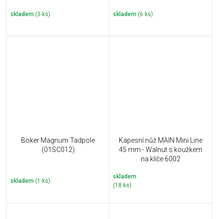
skladem
(3 ks)
skladem
(6 ks)
Böker Magnum Tadpole
Kapesní nůž MAIN Mini Line
(01SC012)
45 mm - Walnut s koužkem
na klíče 6002
skladem
skladem
(1 ks)
(18 ks)