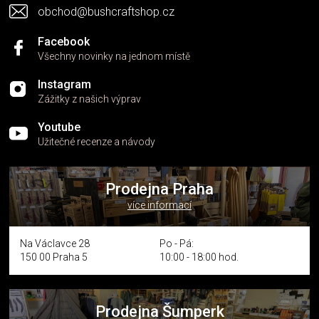
s
obchod@bushcraftshop.cz
u
Facebook
Všechny novinky na jednom místě
Instagram
Zážitky z našich výprav
Youtube
Užitečné recenze a návody
Prodejna Praha
více informací
Na Václavce 28
Po - Pá:
150 00 Praha 5
10:00 - 18:00 hod.
Prodejna Šumperk