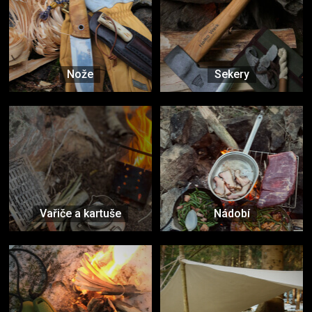
Nože
Sekery
Vařiče a kartuše
Nádobí