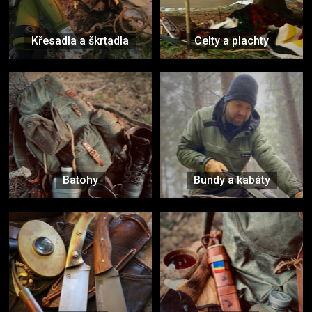
Křesadla a škrtadla
Celty a plachty
Batohy
Bundy a kabáty