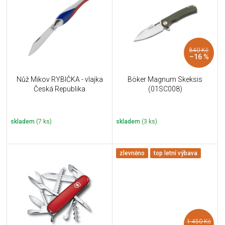
u
i
k
s
t
p
ů
r
840 Kč
o
–16 %
d
u
Nůž Mikov RYBIČKA - vlajka
Böker Magnum Skeksis
k
Česká Republika
(01SC008)
t
ů
skladem
(7 ks)
skladem
(3 ks)
zlevněno
top letní výbava
1 450 Kč