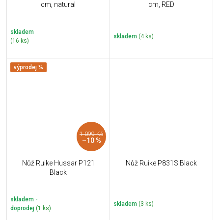
cm, natural
cm, RED
skladem
skladem
(4 ks)
(16 ks)
výprodej %
1 099 Kč
–10 %
Nůž Ruike Hussar P121
Nůž Ruike P831S Black
Black
skladem -
skladem
(3 ks)
doprodej
(1 ks)