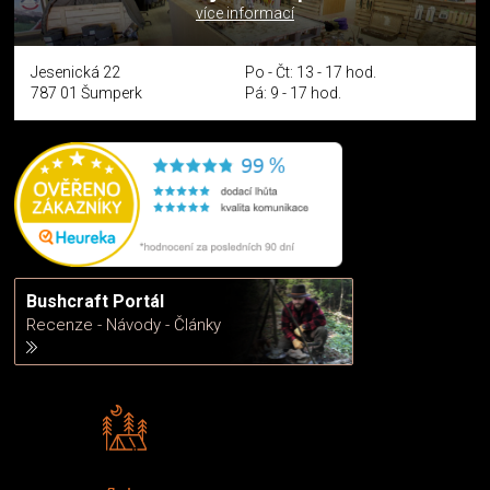
více informací
Jesenická 22
Po - Čt: 13 - 17 hod.
787 01 Šumperk
Pá: 9 - 17 hod.
Bushcraft Portál
Recenze - Návody - Články
Rádi předáváme zkušenosti
Poradíme vám s výběrem