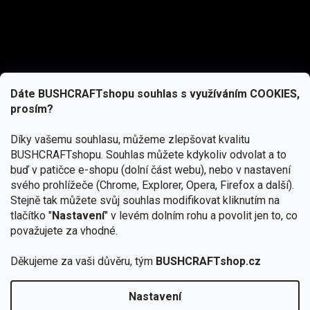
Dáte BUSHCRAFTshopu souhlas s využíváním COOKIES,
prosím?
Díky vašemu souhlasu, můžeme zlepšovat kvalitu
BUSHCRAFTshopu.
Souhlas můžete kdykoliv odvolat a to
buď v patičce e-shopu (dolní část webu), nebo v nastavení
svého prohlížeče (Chrome, Explorer, Opera, Firefox a další).
Stejně tak můžete svůj souhlas modifikovat kliknutím na
tlačítko "
Nastavení
" v levém dolním rohu a povolit jen to, co
Přihlásit se
považujete za vhodné.
Vložením e-mailu souhlasíte s
Děkujeme za vaši důvěru, tým
BUSHCRAFTshop.cz
podmínkami ochrany osobních údajů
Nastavení
Od 27.7. - 7.8. bude prodejna v Praze uzavřena.