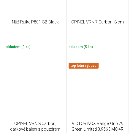
Nůž Ruike P801-SB Black
OPINEL VRN 7 Carbon, 8 cm
skladem
(3 ks)
skladem
(5 ks)
top letní výbava
OPINEL VRN 8 Carbon,
VICTORINOX RangerGrip 79
dárkové balení s pouzdrem
Green Limited 0.9563.MC.4R