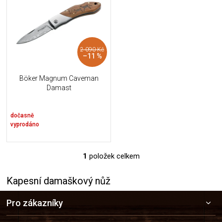
u
i
k
s
t
p
ů
r
2 090 Kč
o
–11 %
d
u
Böker Magnum Caveman
k
Damast
t
ů
dočasně
vyprodáno
1
položek celkem
O
v
l
Kapesní damaškový nůž
á
Z
d
Pro zákazníky
á
a
c
p