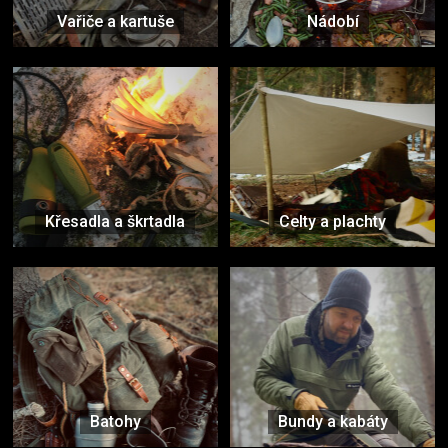
Vařiče a kartuše
Nádobí
Křesadla a škrtadla
Celty a plachty
Batohy
Bundy a kabáty