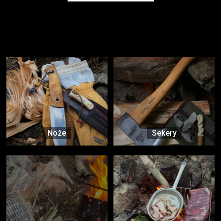
Užijte si to v přírodě
Vybavení, na které spoléháte nejčastěji
Nože
Sekery