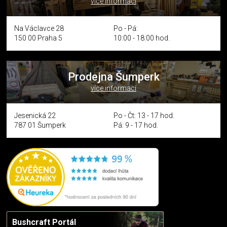
více informací
Na Václavce 28
Po - Pá:
150 00 Praha 5
10:00 - 18:00 hod.
Prodejna Šumperk
více informací
Jesenická 22
Po - Čt: 13 - 17 hod.
787 01 Šumperk
Pá: 9 - 17 hod.
Bushcraft Portál