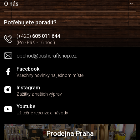
í
a
O nás
p
t
r
í
v
Potřebujete poradit?
k
y
(+420)
605 011 644
v
(Po - Pá 9 - 16 hod.)
ý
p
i
obchod@bushcraftshop.cz
s
u
Facebook
Všechny novinky na jednom místě
Instagram
Zážitky z našich výprav
Youtube
Užitečné recenze a návody
Prodejna Praha