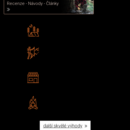
Recenze - Návody - Články
Rádi předáváme zkušenosti
Poradíme vám s výběrem
Zboží sami testujeme
U nás nekoupíte „zajíce v pytli“
2 kamenné prodejny
Navštivte nás v Praze a
Šumperku
Vlastní značka JuBö
Poctivá ruční výroba v ČR
další skvělé výhody