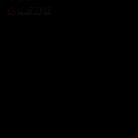
Odebírat newsletter
Vložte svůj e-mail a my vám budeme zasílat informace o
nových produktech na našem e-shopu.
E-mail
Vložením e-mailu souhlasíte s
podmínkami ochrany
osobních údajů
Přihlásit se