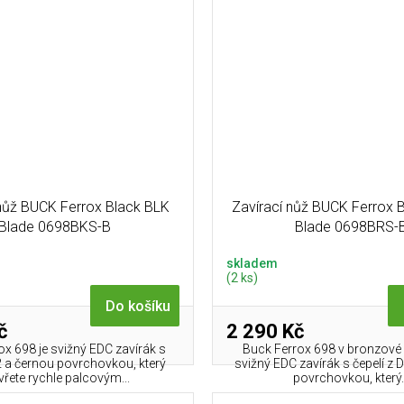
 nůž BUCK Ferrox Black BLK
Zavírací nůž BUCK Ferrox 
Blade 0698BKS-B
Blade 0698BRS-
skladem
(2 ks)
Do košíku
č
2 290 Kč
ox 698 je svižný EDC zavírák s
Buck Ferrox 698 v bronzové v
D2 a černou povrchovkou, který
svižný EDC zavírák s čepelí z
vřete rychle palcovým...
povrchovkou, který.