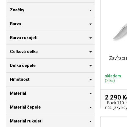
p
i
n
r
s
n
Značky
o
p
í
d
r
p
Barva
u
o
a
k
d
n
Barva rukojeti
t
u
e
ů
k
l
Celková délka
t
Zavírací
ů
Délka čepele
skladem
Hmotnost
(2 ks)
Materiál
2 290 K
Buck 110 je
Materiál čepele
nůž, jaký kd
Materiál rukojeti