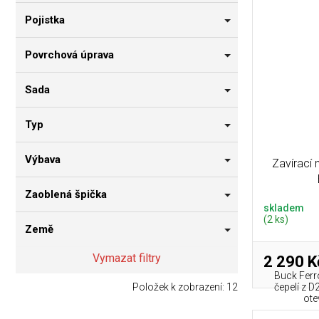
Pojistka
Povrchová úprava
Sada
Typ
Výbava
Zavírací
Zaoblená špička
skladem
(2 ks)
Země
Vymazat filtry
2 290 K
Buck Ferr
Položek k zobrazení:
12
čepelí z 
ote