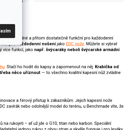
írání, nízkou
lasím
u malé, skladné a přitom dostatečně funkční pro každodenní
hodí
pro každodenní nošení
jako
EDC nože
. Můžete si vybrat
jí více funkcí, jako
např. švýcaráky neboli švýcarské armádní
ohu
. Stačí ho hodit do kapsy a zapomenout na něj.
Krabička od
otřeba něco uříznout
— to všechno kvalitní kapesní nůž zvládne
 inovace a férový přístup k zákazníkům. Jejich kapesní nože
EDC zavírák nebo odolnější model do terénu, u Benchmade víte, že
na rukojeti – ať už jde o G10, titan nebo karbon. Speciální
adatelný jednou rukou z obou stran a skvěle funguje i pro leváky.