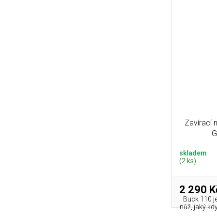
Zavírací 
G
skladem
(2 ks)
2 290 K
Buck 110 je
nůž, jaký kd