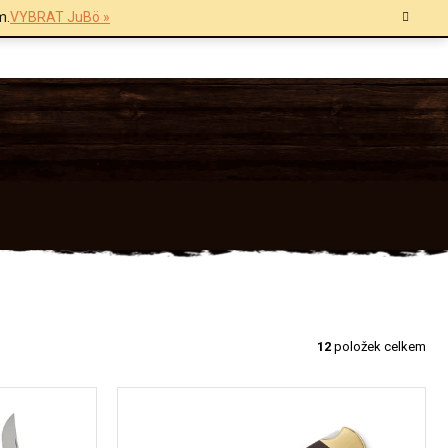
m.
VYBRAT JuBö »
12
položek celkem