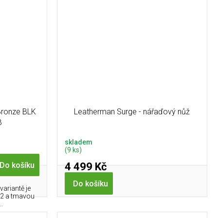
Bronze BLK
Leatherman Surge - nářaďový nůž
B
skladem
(9 ks)
4 499 Kč
Do košíku
Do košíku
ariantě je
 D2 a tmavou
..