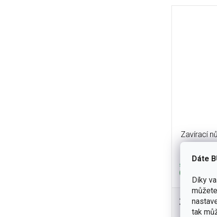
Zavírací 
Dáte B
skladem
(2 ks)
Díky v
můžete 
2 290 K
nastave
Buck Noma
tak můž