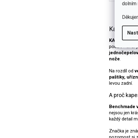
lehký EDC 
dolním 
povrc
Děkuje
Kapesní n
Nast
KAPESNÍ
neb
použití i lehč
jednočepelo
nože
.
Na rozdíl od
v
paštiky, uříz
levou zadní.
A proč kap
Benchmade vy
nejsou jen krá
každý detail m
Značka je znám
pozornost si z