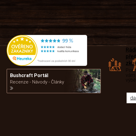
Rád
pře
zku
Por
vám
Bushcraft Portál
výb
Recenze - Návody - Články
da