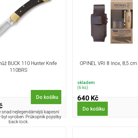
 nůž BUCK 110 Hunter Knife
OPINEL VRI 8 Inox, 8,5 cm
110BRS
skladem
(6 ks)
640 Kč
Do košíku
č
Do košíku
 snad nejlegendárnější kapesní
y byl vyroben. Průkopník pojistky
back-lock.