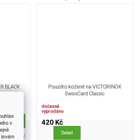
GER BLACK
Pouzdro kožené na VICTORINOX
SwissCard Classic
dočasně
vyprodáno
ouhlas
Do košíku
420 Kč
nebo v
tejně
Detail
ací nůž, který
v levém