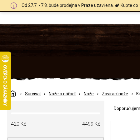
Přejít
Od 27.7. - 7.8. bude prodejna v Praze uzavřena. 🏕️ Kupte do 
na
obsah
Domů
Survival
Nože a nářadí
Nože
Zavírací nože
K
Ř
P
a
Doporučuje
o
z
s
e
V
t
420
Kč
4499
Kč
n
ý
r
í
p
a