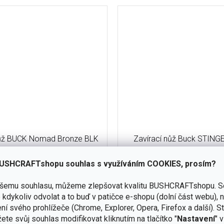
nůž BUCK Nomad Bronze BLK
Zavírací nůž Buck STIN
Blade 0700BRS-B
714BKS
USHCRAFTshopu souhlas s využíváním COOKIES, prosím?
skladem
(3 ks)
ašemu souhlasu, můžeme zlepšovat kvalitu BUSHCRAFTshopu.
S
Do košíku
kdykoliv odvolat a to buď v patičce e-shopu (dolní část webu), 
č
1 790 Kč
ní svého prohlížeče (Chrome, Explorer, Opera, Firefox a další). S
d 700 v bronzové variantě je
Buck Stinger je kompaktní zavír
ete svůj souhlas modifikovat kliknutím na tlačítko "
Nastavení
" 