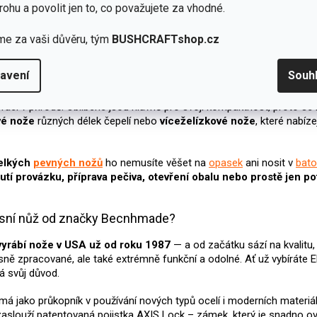
zavírák s čepelí z D2 a tmavou
v sobě kombinuje bleskové otev
rohu a povolit jen to, co považujete za vhodné.
hovkou, který otevřete...
hmotnost a...
me za vaši důvěru, tým
BUSHCRAFTshop.cz
O
v
ůž s pouzdrem
l
avení
Souh
á
o taky
ZAVÍRACÍ NOŽE
patří mezi
nejuniverzálnější nástroje
. Jso
d
í práci v přírodě. Oblíbené jsou hlavně pro svoji kompaktnost, proto se
a
vé nože
různých délek čepelí nebo
víceželízkové nože
, které nabíze
c
í
p
elkých
pevných nožů
ho nemusíte věšet na
opasek
ani nosit v
bat
r
v
nutí provázku, příprava pečiva, otevření obalu nebo prostě jen p
k
y
v
esní nůž od značky Becnhmade?
ý
p
rábí nože v USA už od roku 1987
— a od začátku sází na kvalitu,
i
sně zpracované, ale také extrémně funkční a odolné. Ať už vybíráte 
s
á svůj důvod.
u
á jako průkopník v používání nových typů ocelí i moderních materiálů 
aslouží patentovaná pojistka AXIS Lock – zámek, který je snadno ovl