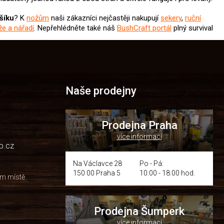
šíku
? K
nožům
naši zákazníci nejčastěji nakupují
sekery
,
ruční
že a nářadí
.
Nepřehlédněte také náš
BushCraft portál
plný survival
Naše prodejny
Prodejna Praha
více informací
p.cz
Na Václavce 28
Po - Pá:
150 00 Praha 5
10:00 - 18:00 hod.
om místě
Prodejna Šumperk
více informací