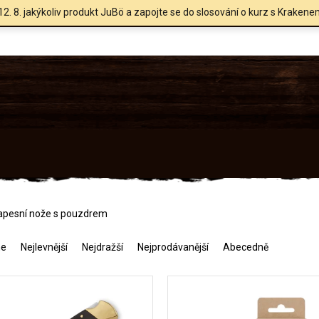
12. 8. jakýkoliv produkt JuBö a zapojte se do slosování o kurz s Krakene
apesní nože s pouzdrem
me
Nejlevnější
Nejdražší
Nejprodávanější
Abecedně