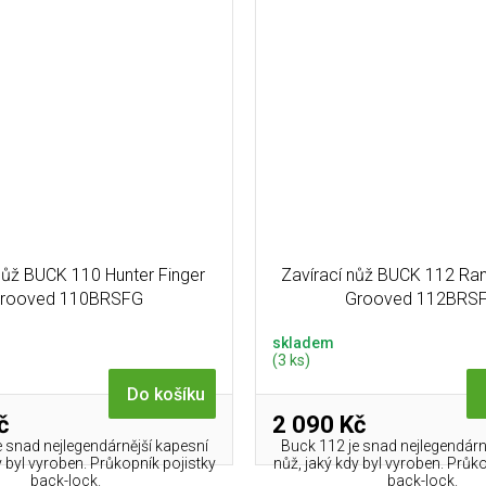
nůž BUCK 110 Hunter Finger
Zavírací nůž BUCK 112 Ran
rooved 110BRSFG
Grooved 112BRS
skladem
(3 ks)
Do košíku
č
2 090 Kč
 snad nejlegendárnější kapesní
Buck 112 je snad nejlegendárn
y byl vyroben. Průkopník pojistky
nůž, jaký kdy byl vyroben. Průk
back-lock.
back-lock.