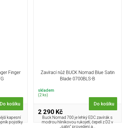
ger Finger
Zavírací nůž BUCK Nomad Blue Satin
FG
Blade 0700BLS-B
skladem
(2 ks)
Do košíku
Do košíku
2 290 Kč
ější kapesní
Buck Nomad 700 je lehký EDC zavírák s
opník pojistky
modrou hliníkovou rukojetí, čepelí z D2 v
„satin“ provedení a...