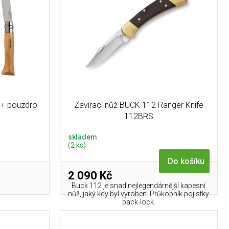
 + pouzdro
Zavírací nůž BUCK 112 Ranger Knife
112BRS
skladem
(2 ks)
Do košíku
2 090 Kč
Buck 112 je snad nejlegendárnější kapesní
nůž, jaký kdy byl vyroben. Průkopník pojistky
back-lock.