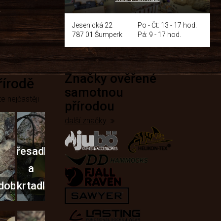
y
Jesenická 22
Po - Čt: 13 - 17 hod.
787 01 Šumperk
Pá: 9 - 17 hod.
Značky ověřené
přírodě
samotnou
e nejčastěji
přírodou
další značky
Křesadla
a
dobí
škrtadla