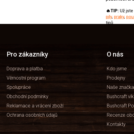
🔥TIP:
Už jste
pily
,
praky
,
pou
tipů.
Z
á
p
a
t
Pro zákazníky
O nás
í
Doprava a platba
Kdo jsme
Věrnostní program
Prodejny
Spolupráce
Naše značka
Obchodní podmínky
Bushcraft ví
Reklamace a vrácení zboží
Bushcraft Po
Ochrana osobních údajů
Recenze ob
Kontakty