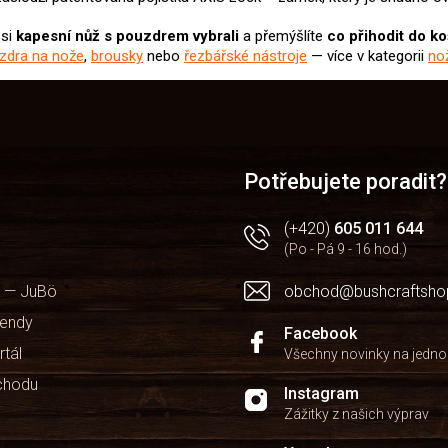
 si
kapesní nůž
s pouzdrem
vybrali
a přemýšlíte
co přihodit do ko
zdra na nože
,
brousky
nebo
řezbářské nástroje
— více v kategorii
no
Potřebujete poradit?
(+420)
605 011 644
(Po - Pá 9 - 16 hod.)
 — JuBö
obchod@bushcraftsho
kendy
Facebook
rtál
Všechny novinky na jedn
chodu
Instagram
Zážitky z našich výprav